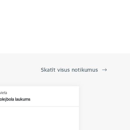
Skatīt visus notikumus
vieta
olejbola laukums