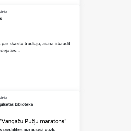
vieta
ks
s par skaistu tradīciju, aicina izbaudīt
izdejoties…
vieta
ilsētas bibliotēka
s "Vangažu Pužļu maratons"
s piedalīties aizraujošā pužļu