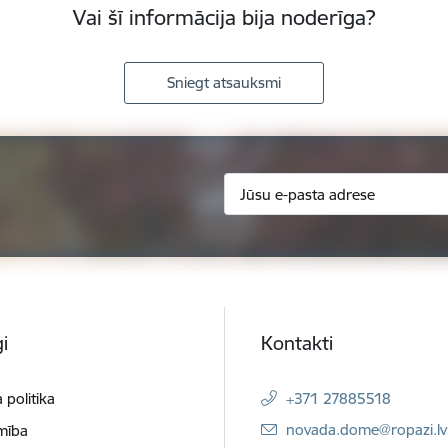
Vai šī informācija bija noderīga?
Sniegt atsauksmi
i
Kontakti
 politika
+371 27885518
E-pasts:
novada.dome@ropazi.lv
mība