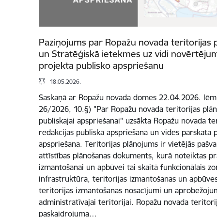
Paziņojums par Ropažu novada teritorijas 
un Stratēģiskā ietekmes uz vidi novērtēju
projekta publisko apspriešanu
18.05.2026.
Saskaņā ar Ropažu novada domes 22.04.2026. lēmu
26/2026, 10.§) "Par Ropažu novada teritorijas plā
publiskajai apspriešanai" uzsākta Ropažu novada ter
redakcijas publiskā apspriešana un vides pārskata 
apspriešana. Teritorijas plānojums ir vietējās pašval
attīstības plānošanas dokuments, kurā noteiktas pra
izmantošanai un apbūvei tai skaitā funkcionālais z
infrastruktūra, teritorijas izmantošanas un apbūves 
teritorijas izmantošanas nosacījumi un aprobežoju
administratīvajai teritorijai. Ropažu novada teritori
paskaidrojuma…