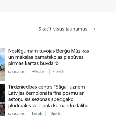
Skatīt visus jaunumus
Noslēgumam tuvojas Berģu Mūzikas
un mākslas pamatskolas piebūves
pirmās kārtas būvdarbi
Attīstība
Projekti
07.08.2026.
Tirdzniecības centrs “Sāga” uzņem
Latvijas čempionāta finālposmu ar
astoņu šīs sezonas spēcīgāko
pludmales volejbola komandu dalību
Novads
Sports
07.08.2026.