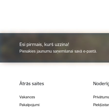
Esi pirmais, kurš uzzina!
Piesakies jaunumu saņemšanai savā e-pastā.
Kājene
Ātrās saites
Noderīg
Vakances
Privātuma
Pakalpojumi
Piekļūsta