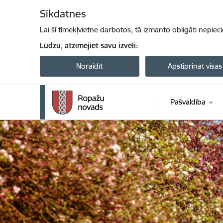
Pāriet uz lapas saturu
Sīkdatnes
Lai šī tīmekļvietne darbotos, tā izmanto obligāti nepiec
Lūdzu, atzīmējiet savu izvēli:
Noraidīt
Apstiprināt visas
Pašvaldība
Ropažu novada pašvaldība