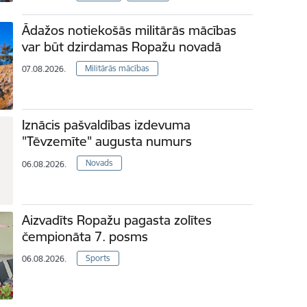
Ādažos notiekošās militārās mācības
var būt dzirdamas Ropažu novadā
Militārās mācības
07.08.2026.
Iznācis pašvaldības izdevuma
"Tēvzemīte" augusta numurs
Novads
06.08.2026.
Aizvadīts Ropažu pagasta zolītes
čempionāta 7. posms
Sports
06.08.2026.