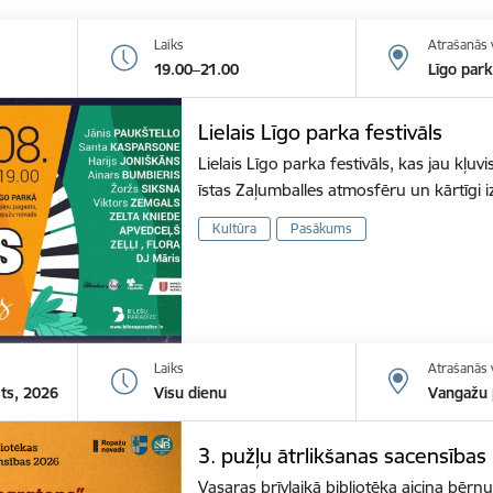
Laiks
Atrašanās 
19.00–21.00
Līgo par
Lielais Līgo parka festivāls
Lielais Līgo parka festivāls, kas jau kļuvi
īstas Zaļumballes atmosfēru un kārtīgi 
Kultūra
Pasākums
Laiks
Atrašanās 
sts, 2026
Visu dienu
Vangažu p
3. pužļu ātrlikšanas sacensība
Vasaras brīvlaikā bibliotēka aicina bērnu