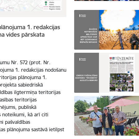
plānojuma 1. redakcijas
ma vides pārskata
mu Nr. 572 (prot. Nr.
nojuma 1. redakcijas nodošanu
itorijas plānojuma 1.
projekta sabiedriskā
dības ilgtermiņa teritorijas
sības teritorijas
onējums, publiskā
noteikumi, kā arī citi
mi pašvaldības
jas plānojuma sastāvā ietilpst