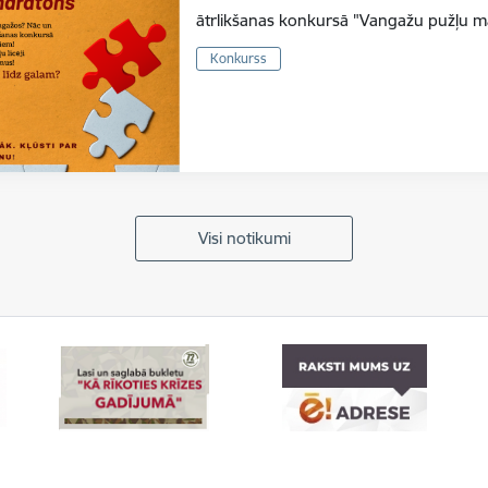
ātrlikšanas konkursā "Vangažu pužļu m
Konkurss
Visi notikumi