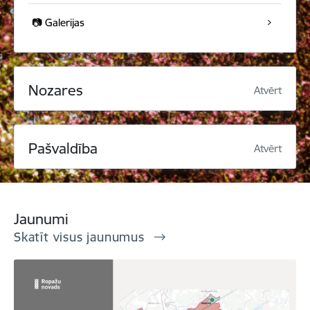
📷 Galerijas
Nozares
Atvērt
Pašvaldība
Atvērt
Jaunumi
Skatīt visus jaunumus