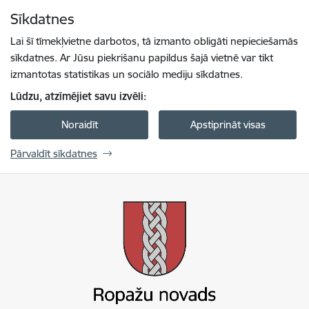
Pāriet uz lapas saturu
Sīkdatnes
Spied
lai meklētu
Enter
Lai šī tīmekļvietne darbotos, tā izmanto obligāti nepieciešamās
sīkdatnes. Ar Jūsu piekrišanu papildus šajā vietnē var tikt
izmantotas statistikas un sociālo mediju sīkdatnes.
Lūdzu, atzīmējiet savu izvēli:
Noraidīt
Apstiprināt visas
Pārvaldīt sīkdatnes
Ropažu novada pašvaldība