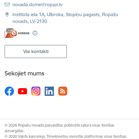
E-pasts:
novada.dome@ropazi.lv
Institūta iela 1A, Ulbroka, Stopiņu pagasts, Ropažu
novads, LV-2130
Visi kontakti
Sekojiet mums
© 2026 Ropažu novada pašvaldība, publicētā satura visas tiesības
aizsargātas.
© 2020 Valsts kanceleja, Tīmekļvietņu vienotās platformas visas tiesības