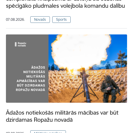
spēcīgāko pludmales volejbola komandu dalību
07.08.2026.
Novads
Sports
Ādažos notiekošās militārās mācības var būt
dzirdamas Ropažu novadā