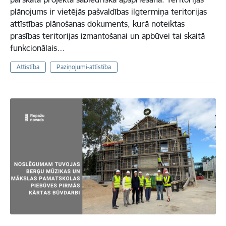
plānojums ir vietējās pašvaldības ilgtermiņa teritorijas
attīstības plānošanas dokuments, kurā noteiktas
prasības teritorijas izmantošanai un apbūvei tai skaitā
funkcionālais…
Attīstība
Paziņojumi-attīstība