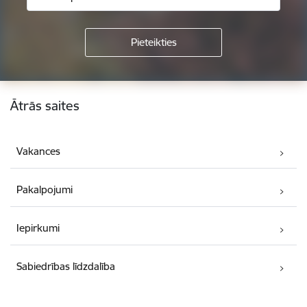
Kājene
Ātrās saites
Vakances
Pakalpojumi
Iepirkumi
Sabiedrības līdzdalība