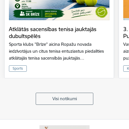
Atklātās sacensības tenisa jauktajās
3.
dubultspēlēs
Pu
Sporta klubs "Brīze" aicina Ropažu novada
Vas
iedzīvotājus un citus tenisa entuziastus piedalīties
ai
atklātajās tenisa sacensībās jauktajās…
pu
Sports
K
Visi notikumi