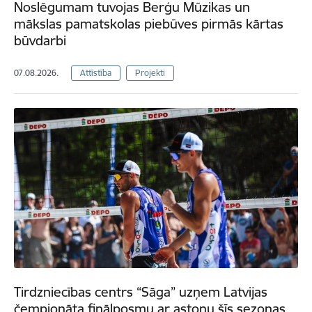
Noslēgumam tuvojas Berģu Mūzikas un
mākslas pamatskolas piebūves pirmās kārtas
būvdarbi
07.08.2026.
Attīstība
Projekti
Tirdzniecības centrs “Sāga” uzņem Latvijas
čempionāta finālposmu ar astoņu šīs sezonas