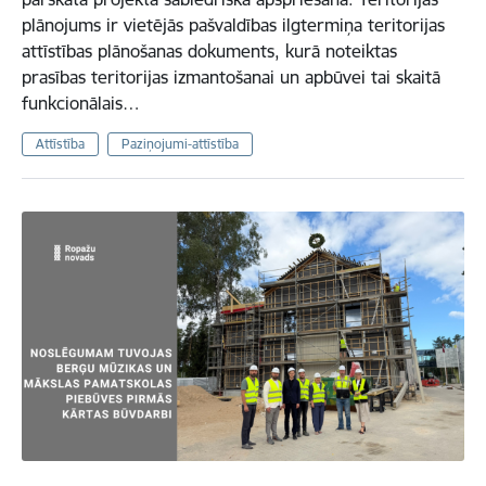
plānojums ir vietējās pašvaldības ilgtermiņa teritorijas
attīstības plānošanas dokuments, kurā noteiktas
prasības teritorijas izmantošanai un apbūvei tai skaitā
funkcionālais…
Attīstība
Paziņojumi-attīstība