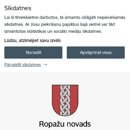
Pāriet uz lapas saturu
Sīkdatnes
Spied
lai meklētu
Enter
Lai šī tīmekļvietne darbotos, tā izmanto obligāti nepieciešamās
sīkdatnes. Ar Jūsu piekrišanu papildus šajā vietnē var tikt
izmantotas statistikas un sociālo mediju sīkdatnes.
Lūdzu, atzīmējiet savu izvēli:
Noraidīt
Apstiprināt visas
Pārvaldīt sīkdatnes
Ropažu novada pašvaldība