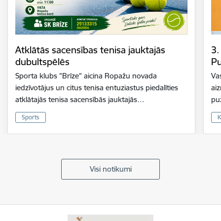
Atklātās sacensības tenisa jauktajās
3.
dubultspēlēs
Pu
Sporta klubs "Brīze" aicina Ropažu novada
Vas
iedzīvotājus un citus tenisa entuziastus piedalīties
ai
atklātajās tenisa sacensībās jauktajās…
pu
Sports
K
Visi notikumi