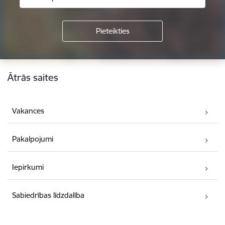
Kājene
Ātrās saites
Vakances
Pakalpojumi
Iepirkumi
Sabiedrības līdzdalība