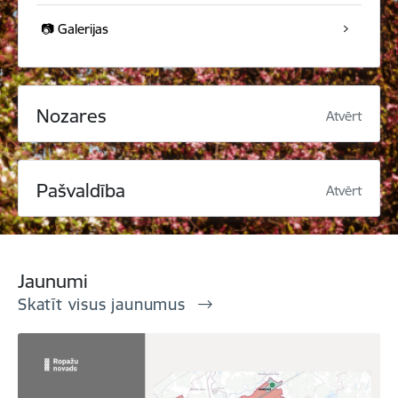
📷 Galerijas
Nozares
Atvērt
Pašvaldība
Atvērt
Jaunumi
Skatīt visus jaunumus