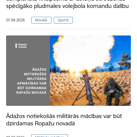
spēcīgāko pludmales volejbola komandu dalību
07.08.2026.
Novads
Sports
Ādažos notiekošās militārās mācības var būt
dzirdamas Ropažu novadā