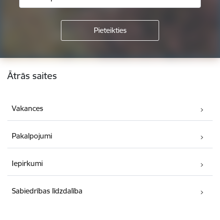
Kājene
Ātrās saites
Vakances
Pakalpojumi
Iepirkumi
Sabiedrības līdzdalība