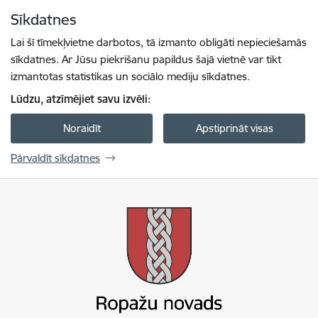
Pāriet uz lapas saturu
Sīkdatnes
Spied
lai meklētu
Enter
Lai šī tīmekļvietne darbotos, tā izmanto obligāti nepieciešamās
sīkdatnes. Ar Jūsu piekrišanu papildus šajā vietnē var tikt
izmantotas statistikas un sociālo mediju sīkdatnes.
Lūdzu, atzīmējiet savu izvēli:
Noraidīt
Apstiprināt visas
Pārvaldīt sīkdatnes
Ropažu novada pašvaldība