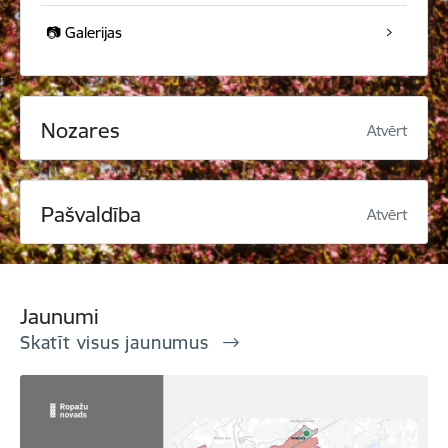
📷 Galerijas
Nozares
Atvērt
Pašvaldība
Atvērt
Jaunumi
Skatīt visus jaunumus