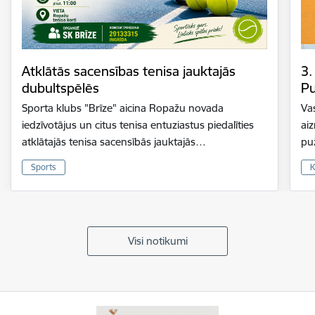
Atklātās sacensības tenisa jauktajās
3.
dubultspēlēs
Pu
Sporta klubs "Brīze" aicina Ropažu novada
Vas
iedzīvotājus un citus tenisa entuziastus piedalīties
ai
atklātajās tenisa sacensībās jauktajās…
pu
Sports
K
Visi notikumi