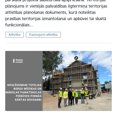
plānojums ir vietējās pašvaldības ilgtermiņa teritorijas
attīstības plānošanas dokuments, kurā noteiktas
prasības teritorijas izmantošanai un apbūvei tai skaitā
funkcionālais…
Attīstība
Paziņojumi-attīstība