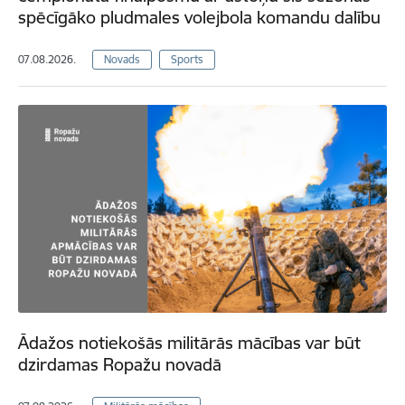
spēcīgāko pludmales volejbola komandu dalību
07.08.2026.
Novads
Sports
Ādažos notiekošās militārās mācības var būt
dzirdamas Ropažu novadā