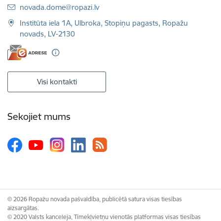
E-pasts:
novada.dome@ropazi.lv
Institūta iela 1A, Ulbroka, Stopiņu pagasts, Ropažu
novads, LV-2130
Visi kontakti
Sekojiet mums
© 2026 Ropažu novada pašvaldība, publicētā satura visas tiesības
aizsargātas.
© 2020 Valsts kanceleja, Tīmekļvietņu vienotās platformas visas tiesības