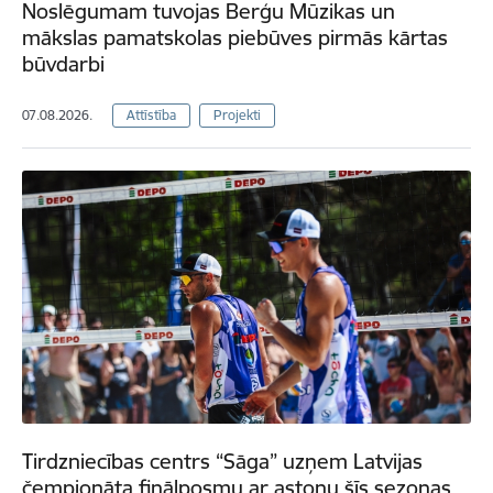
Noslēgumam tuvojas Berģu Mūzikas un
mākslas pamatskolas piebūves pirmās kārtas
būvdarbi
07.08.2026.
Attīstība
Projekti
Tirdzniecības centrs “Sāga” uzņem Latvijas
čempionāta finālposmu ar astoņu šīs sezonas