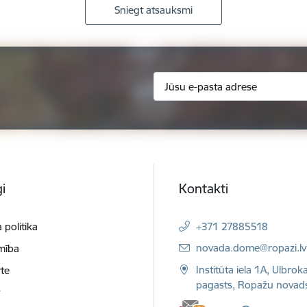
Sniegt atsauksmi
i
Kontakti
 politika
+371 27885518
E-pasts:
novada.dome@ropazi.lv
mība
Institūta iela 1A, Ulbrok
te
pagasts, Ropažu novad
t