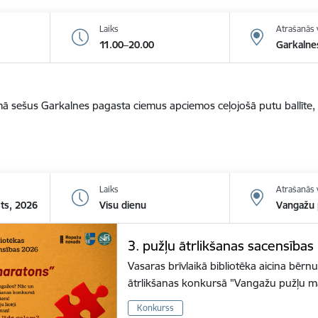
Laiks
Atrašanās 
11.00–20.00
Garkalne
ā sešus Garkalnes pagasta ciemus apciemos ceļojošā putu ballīte, 
Laiks
Atrašanās 
sts, 2026
Visu dienu
Vangažu p
3. pužļu ātrlikšanas sacensība
Vasaras brīvlaikā bibliotēka aicina bērnu
ātrlikšanas konkursā "Vangažu pužļu m
Konkurss