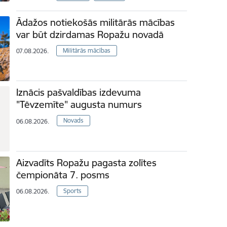
Ādažos notiekošās militārās mācības
var būt dzirdamas Ropažu novadā
Militārās mācības
07.08.2026.
Iznācis pašvaldības izdevuma
"Tēvzemīte" augusta numurs
Novads
06.08.2026.
Aizvadīts Ropažu pagasta zolītes
čempionāta 7. posms
Sports
06.08.2026.