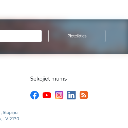
Sekojiet mums
a, Stopiņu
s, LV-2130