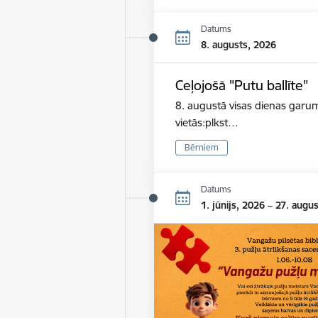
Datums
8. augusts, 2026
Ceļojošā "Putu ballīte"
8. augustā visas dienas garum
vietās:plkst…
Bērniem
Datums
1. jūnijs, 2026 – 27. augu