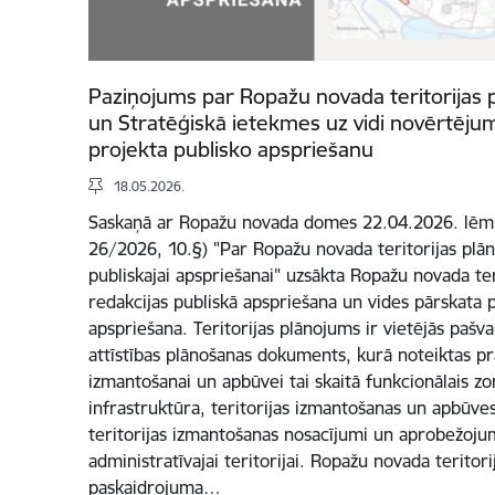
Paziņojums par Ropažu novada teritorijas 
un Stratēģiskā ietekmes uz vidi novērtēju
projekta publisko apspriešanu
18.05.2026.
Saskaņā ar Ropažu novada domes 22.04.2026. lēmu
26/2026, 10.§) "Par Ropažu novada teritorijas plā
publiskajai apspriešanai" uzsākta Ropažu novada ter
redakcijas publiskā apspriešana un vides pārskata 
apspriešana. Teritorijas plānojums ir vietējās pašval
attīstības plānošanas dokuments, kurā noteiktas pra
izmantošanai un apbūvei tai skaitā funkcionālais z
infrastruktūra, teritorijas izmantošanas un apbūves 
teritorijas izmantošanas nosacījumi un aprobežoju
administratīvajai teritorijai. Ropažu novada teritori
paskaidrojuma…