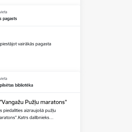
vieta
s pagasts
piestājot vairākās pagasta
vieta
ilsētas bibliotēka
s "Vangažu Pužļu maratons"
s piedalīties aizraujošā pužļu
aratons".Katrs dalībnieks…