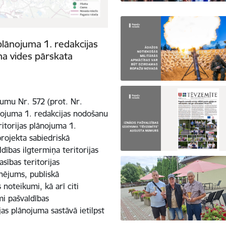
plānojuma 1. redakcijas
ma vides pārskata
mu Nr. 572 (prot. Nr.
nojuma 1. redakcijas nodošanu
itorijas plānojuma 1.
projekta sabiedriskā
dības ilgtermiņa teritorijas
sības teritorijas
onējums, publiskā
noteikumi, kā arī citi
mi pašvaldības
jas plānojuma sastāvā ietilpst