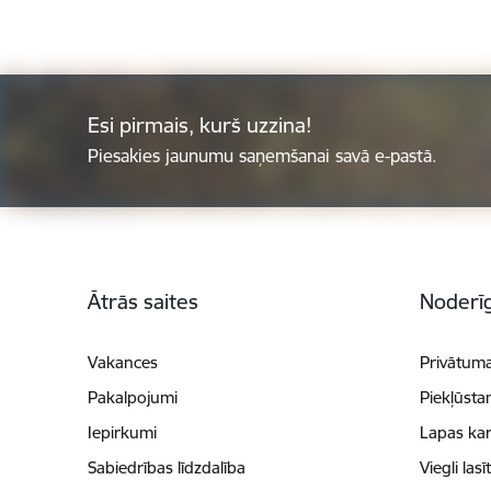
Esi pirmais, kurš uzzina!
Piesakies jaunumu saņemšanai savā e-pastā.
Kājene
Ātrās saites
Noderīg
Vakances
Privātuma
Pakalpojumi
Piekļūsta
Iepirkumi
Lapas kar
Sabiedrības līdzdalība
Viegli lasī