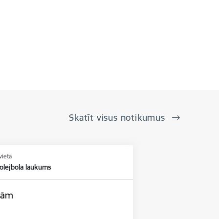
Skatīt visus notikumus
vieta
olejbola laukums
upām