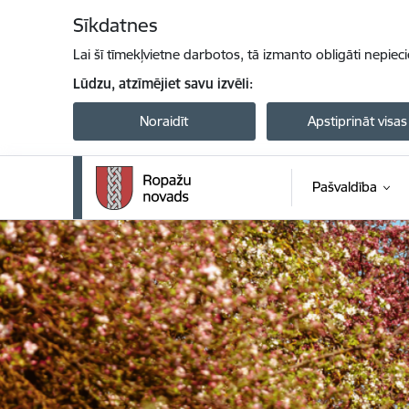
Pāriet uz lapas saturu
Sīkdatnes
Lai šī tīmekļvietne darbotos, tā izmanto obligāti nepiec
Lūdzu, atzīmējiet savu izvēli:
Noraidīt
Apstiprināt visas
Pašvaldība
Ropažu novada pašvaldība