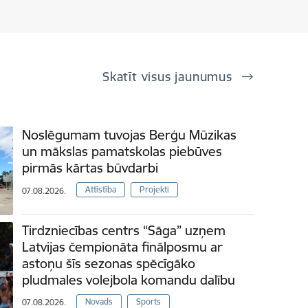
Skatīt visus jaunumus
Noslēgumam tuvojas Berģu Mūzikas
un mākslas pamatskolas piebūves
pirmās kārtas būvdarbi
Attīstība
Projekti
07.08.2026.
Tirdzniecības centrs “Sāga” uzņem
Latvijas čempionāta finālposmu ar
astoņu šīs sezonas spēcīgāko
pludmales volejbola komandu dalību
Novads
Sports
07.08.2026.