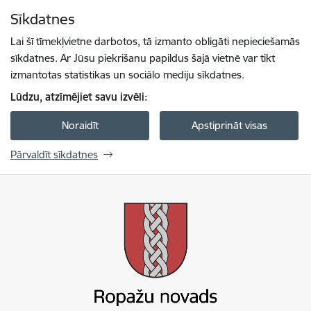
Pāriet uz lapas saturu
Sīkdatnes
Spied
lai meklētu
Enter
Lai šī tīmekļvietne darbotos, tā izmanto obligāti nepieciešamās
sīkdatnes. Ar Jūsu piekrišanu papildus šajā vietnē var tikt
izmantotas statistikas un sociālo mediju sīkdatnes.
Lūdzu, atzīmējiet savu izvēli:
Noraidīt
Apstiprināt visas
Pārvaldīt sīkdatnes
Ropažu novada pašvaldība