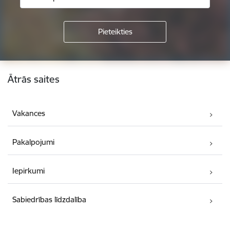
Kājene
Ātrās saites
Vakances
Pakalpojumi
Iepirkumi
Sabiedrības līdzdalība