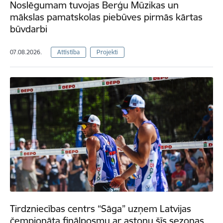
Noslēgumam tuvojas Berģu Mūzikas un
mākslas pamatskolas piebūves pirmās kārtas
būvdarbi
07.08.2026.
Attīstība
Projekti
Tirdzniecības centrs “Sāga” uzņem Latvijas
čempionāta finālposmu ar astoņu šīs sezonas