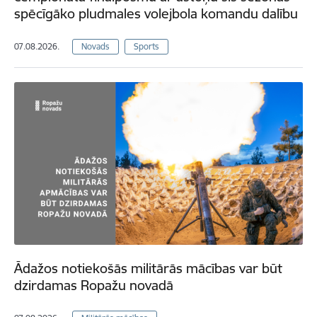
spēcīgāko pludmales volejbola komandu dalību
07.08.2026.
Novads
Sports
Ādažos notiekošās militārās mācības var būt
dzirdamas Ropažu novadā