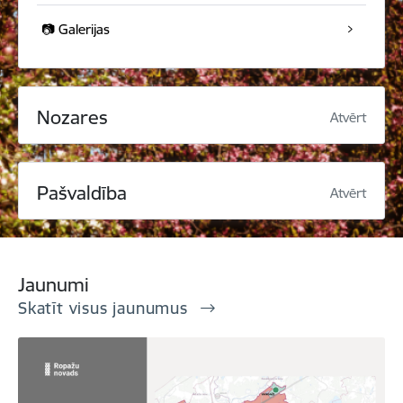
📷 Galerijas
Nozares
Atvērt
Pašvaldība
Atvērt
Jaunumi
Skatīt visus jaunumus