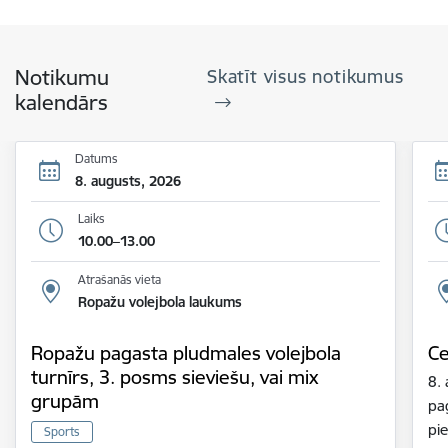
Notikumu
Skatīt visus notikumus
kalendārs
Datums
8. augusts, 2026
Laiks
10.00–13.00
Atrašanās vieta
Ropažu volejbola laukums
Ropažu pagasta pludmales volejbola
Ce
turnīrs, 3. posms sieviešu, vai mix
8.
grupām
pa
pie
Sports