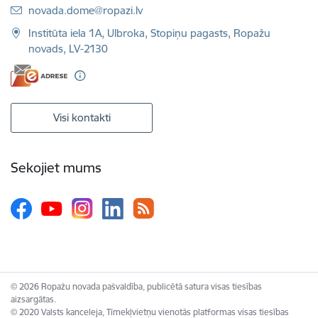
E-pasts:
novada.dome@ropazi.lv
Institūta iela 1A, Ulbroka, Stopiņu pagasts, Ropažu
novads, LV-2130
Visi kontakti
Sekojiet mums
© 2026 Ropažu novada pašvaldība, publicētā satura visas tiesības
aizsargātas.
© 2020 Valsts kanceleja, Tīmekļvietņu vienotās platformas visas tiesības