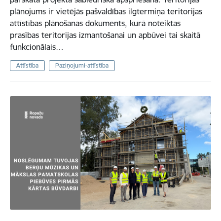
plānojums ir vietējās pašvaldības ilgtermiņa teritorijas
attīstības plānošanas dokuments, kurā noteiktas
prasības teritorijas izmantošanai un apbūvei tai skaitā
funkcionālais…
Attīstība
Paziņojumi-attīstība