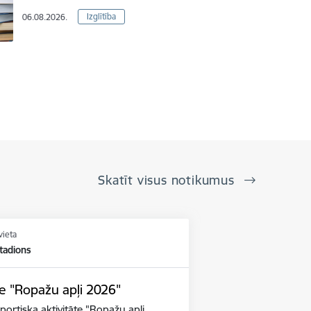
Izglītība
06.08.2026.
Skatīt visus notikumus
vieta
tadions
te "Ropažu apļi 2026"
ortiska aktivitāte "Ropažu apļi