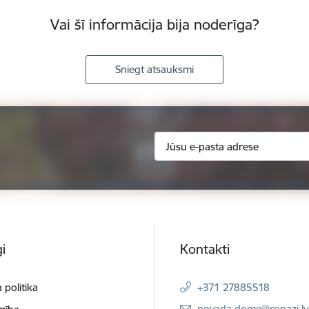
Vai šī informācija bija noderīga?
Sniegt atsauksmi
i
Kontakti
 politika
+371 27885518
E-pasts:
novada.dome@ropazi.lv