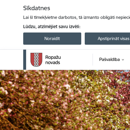
Pāriet uz lapas saturu
Sīkdatnes
Lai šī tīmekļvietne darbotos, tā izmanto obligāti nepiec
Lūdzu, atzīmējiet savu izvēli:
Noraidīt
Apstiprināt visas
Pašvaldība
Ropažu novada pašvaldība