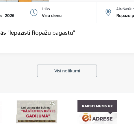
Laiks
Atrašanās 
ts, 2026
Visu dienu
Ropažu p
ās "Iepazīsti Ropažu pagastu"
Visi notikumi