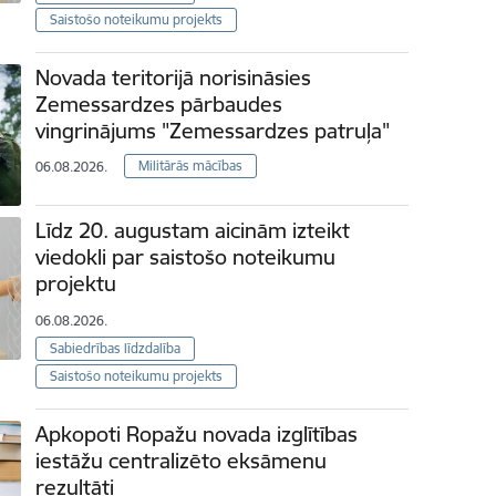
Saistošo noteikumu projekts
Novada teritorijā norisināsies
Zemessardzes pārbaudes
vingrinājums "Zemessardzes patruļa"
Militārās mācības
06.08.2026.
Līdz 20. augustam aicinām izteikt
viedokli par saistošo noteikumu
projektu
06.08.2026.
Sabiedrības līdzdalība
Saistošo noteikumu projekts
Apkopoti Ropažu novada izglītības
iestāžu centralizēto eksāmenu
rezultāti