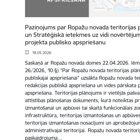
Paziņojums par Ropažu novada teritorijas 
un Stratēģiskā ietekmes uz vidi novērtēju
projekta publisko apspriešanu
18.05.2026.
Saskaņā ar Ropažu novada domes 22.04.2026. lēmu
26/2026, 10.§) "Par Ropažu novada teritorijas plā
publiskajai apspriešanai" uzsākta Ropažu novada ter
redakcijas publiskā apspriešana un vides pārskata 
apspriešana. Teritorijas plānojums ir vietējās pašval
attīstības plānošanas dokuments, kurā noteiktas pra
izmantošanai un apbūvei tai skaitā funkcionālais z
infrastruktūra, teritorijas izmantošanas un apbūves 
teritorijas izmantošanas nosacījumi un aprobežoju
administratīvajai teritorijai. Ropažu novada teritori
paskaidrojuma…