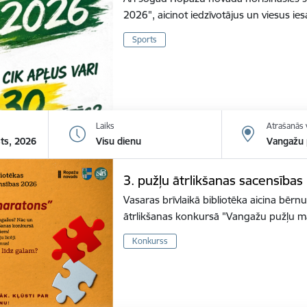
2026", aicinot iedzīvotājus un viesus ies
Sports
Laiks
Atrašanās 
sts, 2026
Visu dienu
Vangažu p
3. pužļu ātrlikšanas sacensība
Vasaras brīvlaikā bibliotēka aicina bērnu
ātrlikšanas konkursā "Vangažu pužļu m
Konkurss