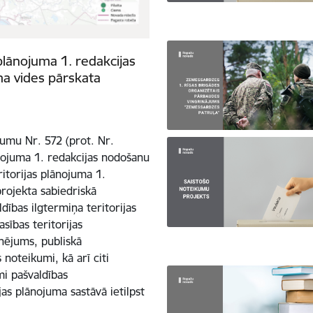
plānojuma 1. redakcijas
ma vides pārskata
mu Nr. 572 (prot. Nr.
nojuma 1. redakcijas nodošanu
itorijas plānojuma 1.
projekta sabiedriskā
dības ilgtermiņa teritorijas
sības teritorijas
onējums, publiskā
noteikumi, kā arī citi
mi pašvaldības
jas plānojuma sastāvā ietilpst