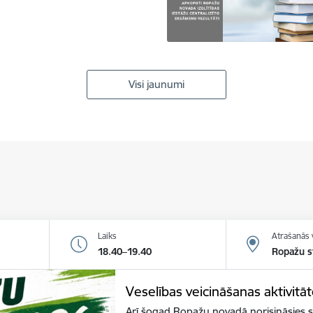
Visi jaunumi
Laiks
Atrašanās 
18.40–19.40
Ropažu s
Veselības veicināšanas aktivitā
Arī šogad Ropažu novadā norisināsies sp