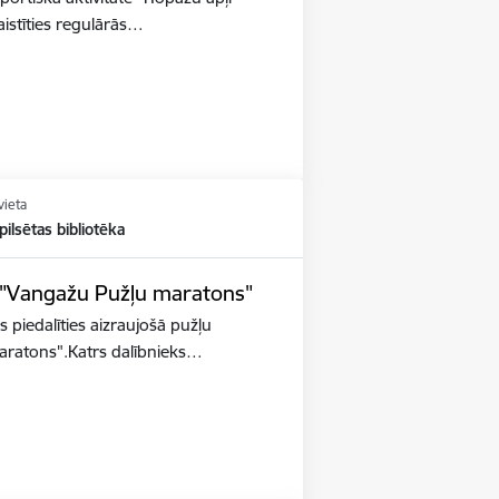
aistīties regulārās…
vieta
ilsētas bibliotēka
s "Vangažu Pužļu maratons"
s piedalīties aizraujošā pužļu
aratons".Katrs dalībnieks…