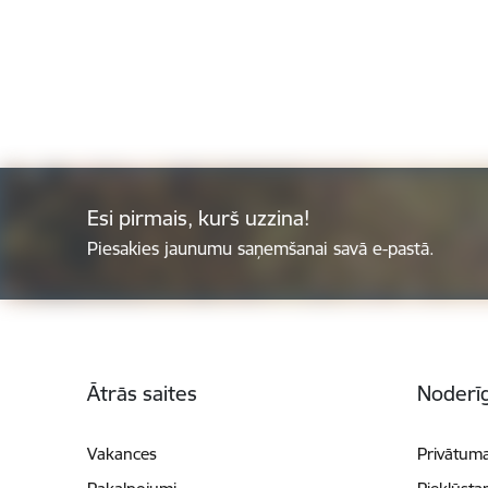
Esi pirmais, kurš uzzina!
Piesakies jaunumu saņemšanai savā e-pastā.
Kājene
Ātrās saites
Noderīg
Vakances
Privātuma