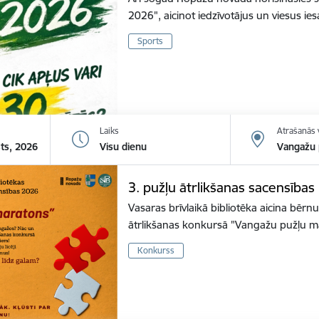
2026", aicinot iedzīvotājus un viesus ies
Sports
Laiks
Atrašanās 
sts, 2026
Visu dienu
Vangažu p
3. pužļu ātrlikšanas sacensība
Vasaras brīvlaikā bibliotēka aicina bērnu
ātrlikšanas konkursā "Vangažu pužļu m
Konkurss