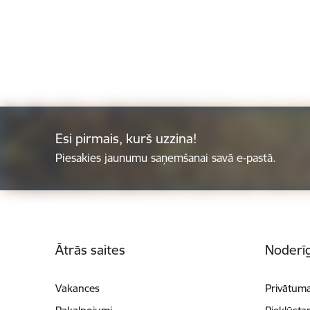
Esi pirmais, kurš uzzina!
Piesakies jaunumu saņemšanai savā e-pastā.
Kājene
Ātrās saites
Noderīg
Vakances
Privātuma