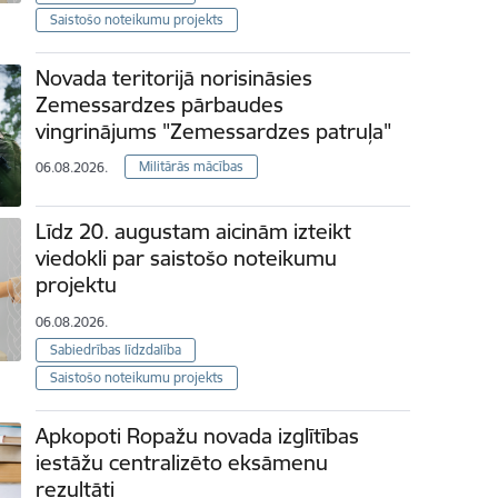
Saistošo noteikumu projekts
Novada teritorijā norisināsies
Zemessardzes pārbaudes
vingrinājums "Zemessardzes patruļa"
Militārās mācības
06.08.2026.
Līdz 20. augustam aicinām izteikt
viedokli par saistošo noteikumu
projektu
06.08.2026.
Sabiedrības līdzdalība
Saistošo noteikumu projekts
Apkopoti Ropažu novada izglītības
iestāžu centralizēto eksāmenu
rezultāti