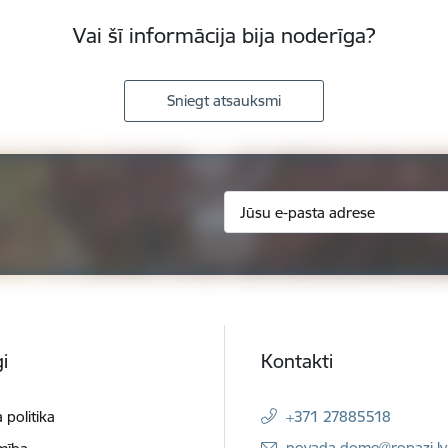
Vai šī informācija bija noderīga?
Sniegt atsauksmi
i
Kontakti
 politika
+371 27885518
E-pasts:
novada.dome@ropazi.lv