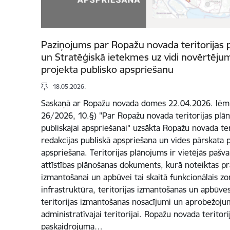
Paziņojums par Ropažu novada teritorijas 
un Stratēģiskā ietekmes uz vidi novērtēju
projekta publisko apspriešanu
18.05.2026.
Saskaņā ar Ropažu novada domes 22.04.2026. lēmu
26/2026, 10.§) "Par Ropažu novada teritorijas plā
publiskajai apspriešanai" uzsākta Ropažu novada ter
redakcijas publiskā apspriešana un vides pārskata 
apspriešana. Teritorijas plānojums ir vietējās pašval
attīstības plānošanas dokuments, kurā noteiktas pra
izmantošanai un apbūvei tai skaitā funkcionālais z
infrastruktūra, teritorijas izmantošanas un apbūves 
teritorijas izmantošanas nosacījumi un aprobežoju
administratīvajai teritorijai. Ropažu novada teritori
paskaidrojuma…