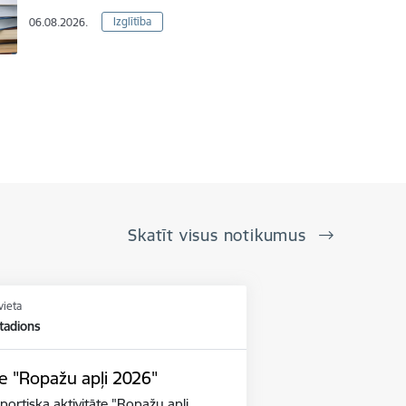
Izglītība
06.08.2026.
Skatīt visus notikumus
vieta
tadions
te "Ropažu apļi 2026"
ortiska aktivitāte "Ropažu apļi