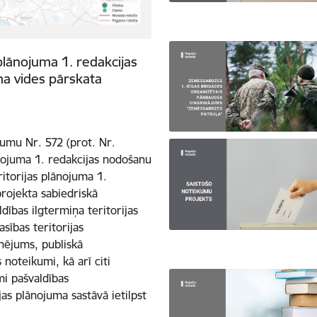
plānojuma 1. redakcijas
ma vides pārskata
mu Nr. 572 (prot. Nr.
nojuma 1. redakcijas nodošanu
itorijas plānojuma 1.
projekta sabiedriskā
dības ilgtermiņa teritorijas
sības teritorijas
onējums, publiskā
noteikumi, kā arī citi
mi pašvaldības
jas plānojuma sastāvā ietilpst