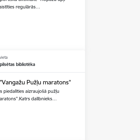
aistīties regulārās…
vieta
ilsētas bibliotēka
s "Vangažu Pužļu maratons"
s piedalīties aizraujošā pužļu
aratons".Katrs dalībnieks…