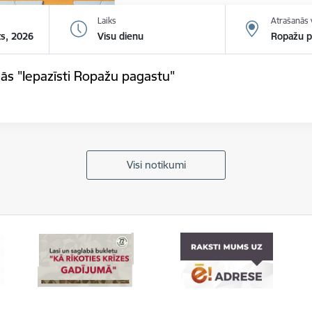
Laiks
Atrašanās 
ts, 2026
Visu dienu
Ropažu p
ās "Iepazīsti Ropažu pagastu"
Visi notikumi