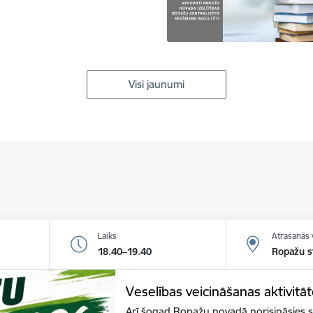
Visi jaunumi
Laiks
Atrašanās 
18.40–19.40
Ropažu s
Veselības veicināšanas aktivitā
Arī šogad Ropažu novadā norisināsies sp