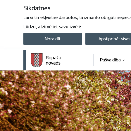
Pāriet uz lapas saturu
Sīkdatnes
Lai šī tīmekļvietne darbotos, tā izmanto obligāti nepiec
Lūdzu, atzīmējiet savu izvēli:
Noraidīt
Apstiprināt visas
Pašvaldība
Ropažu novada pašvaldība