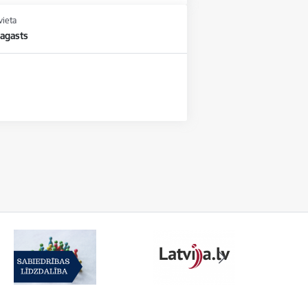
vieta
agasts