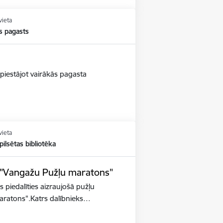
vieta
s pagasts
piestājot vairākās pagasta
vieta
ilsētas bibliotēka
s "Vangažu Pužļu maratons"
s piedalīties aizraujošā pužļu
aratons".Katrs dalībnieks…