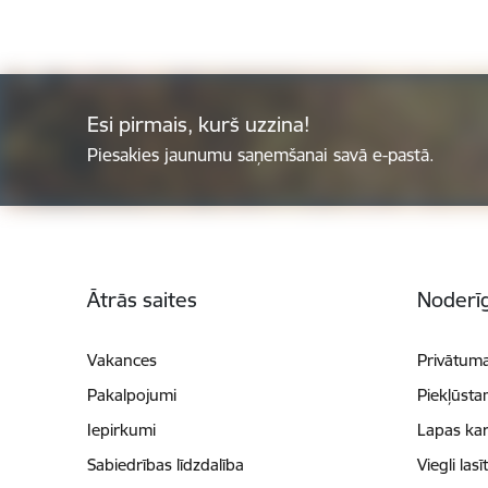
Esi pirmais, kurš uzzina!
Piesakies jaunumu saņemšanai savā e-pastā.
Kājene
Ātrās saites
Noderīg
Vakances
Privātuma
Pakalpojumi
Piekļūsta
Iepirkumi
Lapas kar
Sabiedrības līdzdalība
Viegli lasī