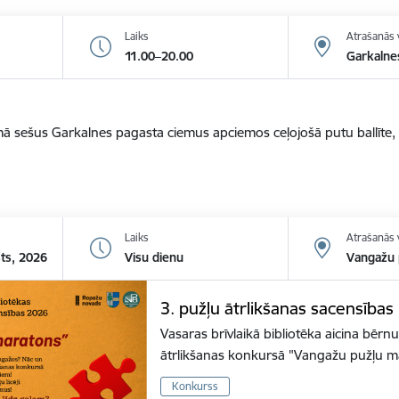
Laiks
Atrašanās 
11.00–20.00
Garkalne
ā sešus Garkalnes pagasta ciemus apciemos ceļojošā putu ballīte, 
Laiks
Atrašanās 
sts, 2026
Visu dienu
Vangažu p
3. pužļu ātrlikšanas sacensība
Vasaras brīvlaikā bibliotēka aicina bērnu
ātrlikšanas konkursā "Vangažu pužļu m
Konkurss