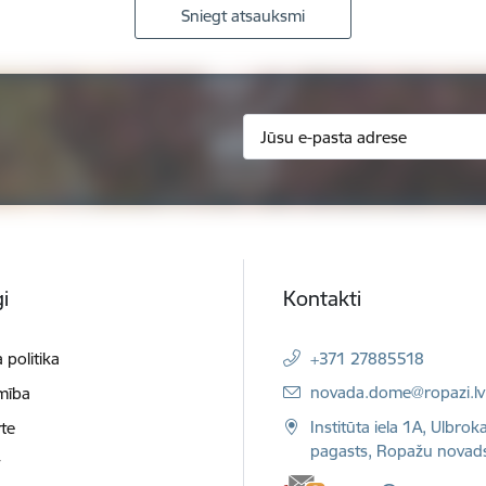
Sniegt atsauksmi
i
Kontakti
 politika
+371 27885518
E-pasts:
novada.dome@ropazi.lv
mība
Institūta iela 1A, Ulbrok
te
pagasts, Ropažu novad
t