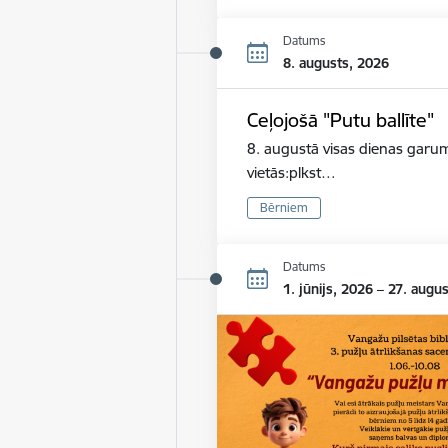
Datums
8. augusts, 2026
Ceļojošā "Putu ballīte"
8. augustā visas dienas garum
vietās:plkst…
Bērniem
Datums
1. jūnijs, 2026 – 27. augu