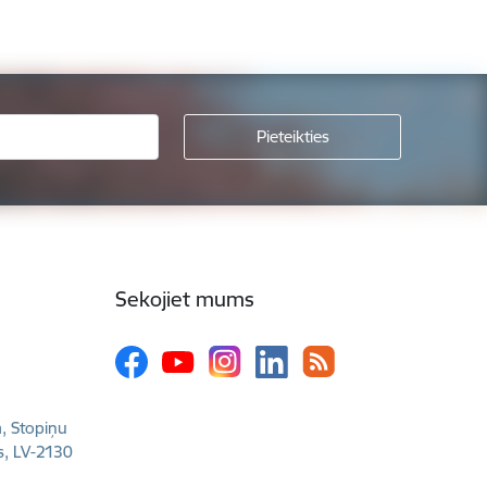
Sekojiet mums
a, Stopiņu
s, LV-2130