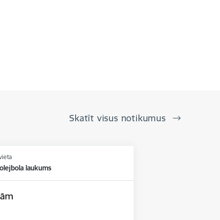
Skatīt visus notikumus
vieta
olejbola laukums
upām