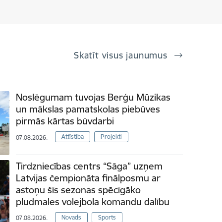
Skatīt visus jaunumus
Noslēgumam tuvojas Berģu Mūzikas
un mākslas pamatskolas piebūves
pirmās kārtas būvdarbi
Attīstība
Projekti
07.08.2026.
Tirdzniecības centrs “Sāga” uzņem
Latvijas čempionāta finālposmu ar
astoņu šīs sezonas spēcīgāko
pludmales volejbola komandu dalību
Novads
Sports
07.08.2026.