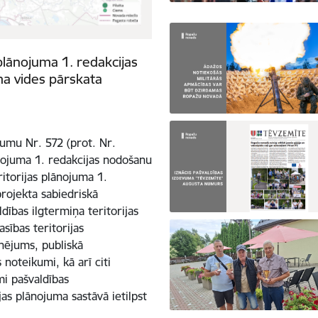
plānojuma 1. redakcijas
ma vides pārskata
mu Nr. 572 (prot. Nr.
nojuma 1. redakcijas nodošanu
itorijas plānojuma 1.
projekta sabiedriskā
dības ilgtermiņa teritorijas
sības teritorijas
onējums, publiskā
noteikumi, kā arī citi
mi pašvaldības
jas plānojuma sastāvā ietilpst