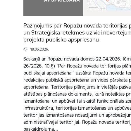
Paziņojums par Ropažu novada teritorijas 
un Stratēģiskā ietekmes uz vidi novērtēju
projekta publisko apspriešanu
18.05.2026.
Saskaņā ar Ropažu novada domes 22.04.2026. lēmu
26/2026, 10.§) "Par Ropažu novada teritorijas plā
publiskajai apspriešanai" uzsākta Ropažu novada ter
redakcijas publiskā apspriešana un vides pārskata 
apspriešana. Teritorijas plānojums ir vietējās pašval
attīstības plānošanas dokuments, kurā noteiktas pra
izmantošanai un apbūvei tai skaitā funkcionālais z
infrastruktūra, teritorijas izmantošanas un apbūves 
teritorijas izmantošanas nosacījumi un aprobežoju
administratīvajai teritorijai. Ropažu novada teritori
paskaidrojuma…