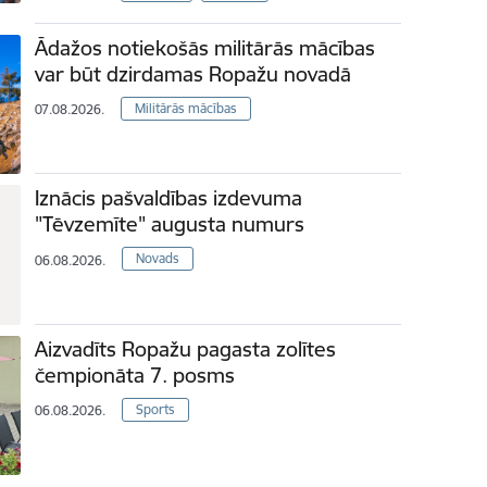
Ādažos notiekošās militārās mācības
var būt dzirdamas Ropažu novadā
Militārās mācības
07.08.2026.
Iznācis pašvaldības izdevuma
"Tēvzemīte" augusta numurs
Novads
06.08.2026.
Aizvadīts Ropažu pagasta zolītes
čempionāta 7. posms
Sports
06.08.2026.