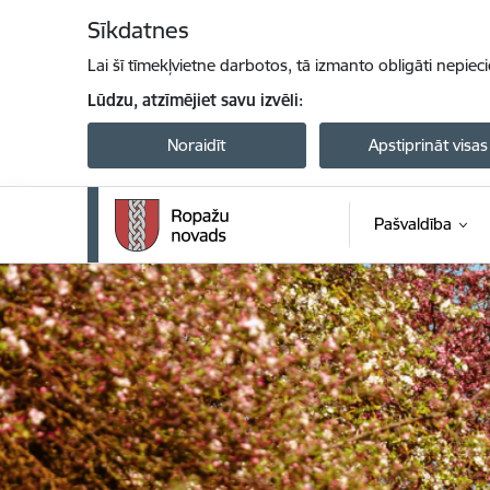
Pāriet uz lapas saturu
Sīkdatnes
Lai šī tīmekļvietne darbotos, tā izmanto obligāti nepiec
Lūdzu, atzīmējiet savu izvēli:
Noraidīt
Apstiprināt visas
Pašvaldība
Ropažu novada pašvaldība