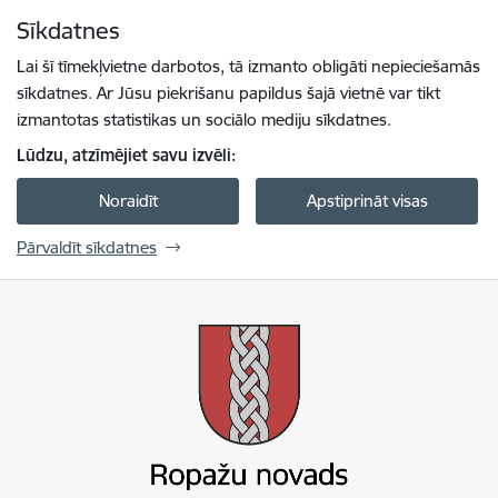
Pāriet uz lapas saturu
Sīkdatnes
Spied
lai meklētu
Enter
Lai šī tīmekļvietne darbotos, tā izmanto obligāti nepieciešamās
sīkdatnes. Ar Jūsu piekrišanu papildus šajā vietnē var tikt
izmantotas statistikas un sociālo mediju sīkdatnes.
Lūdzu, atzīmējiet savu izvēli:
Noraidīt
Apstiprināt visas
Pārvaldīt sīkdatnes
Ropažu novada pašvaldība