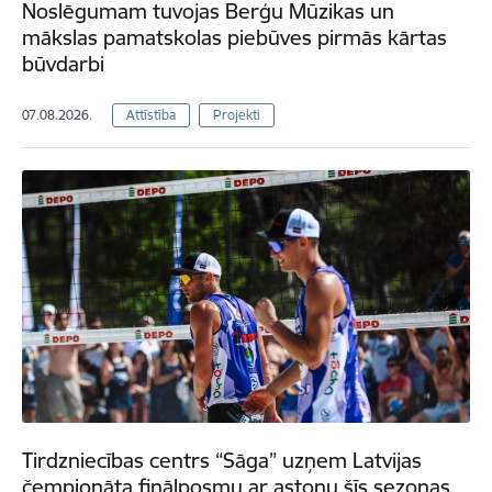
Noslēgumam tuvojas Berģu Mūzikas un
mākslas pamatskolas piebūves pirmās kārtas
būvdarbi
07.08.2026.
Attīstība
Projekti
Tirdzniecības centrs “Sāga” uzņem Latvijas
čempionāta finālposmu ar astoņu šīs sezonas