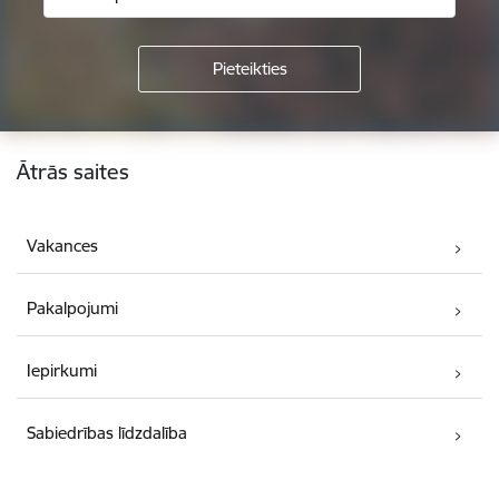
Kājene
Ātrās saites
Vakances
Pakalpojumi
Iepirkumi
Sabiedrības līdzdalība