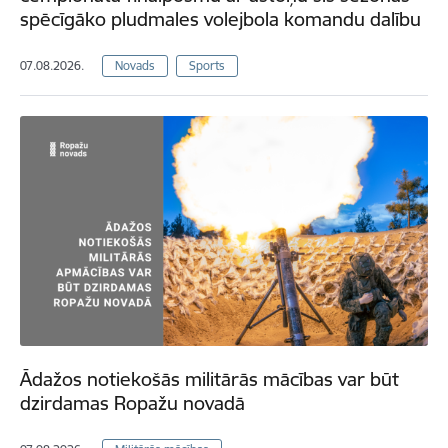
spēcīgāko pludmales volejbola komandu dalību
07.08.2026.
Novads
Sports
Ādažos notiekošās militārās mācības var būt
dzirdamas Ropažu novadā