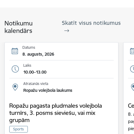
Notikumu
Skatīt visus notikumus
kalendārs
Datums
8. augusts, 2026
Laiks
10.00–13.00
Atrašanās vieta
Ropažu volejbola laukums
Ropažu pagasta pludmales volejbola
Ce
turnīrs, 3. posms sieviešu, vai mix
8.
grupām
pa
pie
Sports