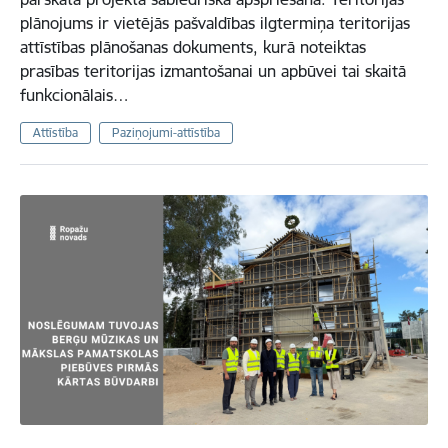
plānojums ir vietējās pašvaldības ilgtermiņa teritorijas
attīstības plānošanas dokuments, kurā noteiktas
prasības teritorijas izmantošanai un apbūvei tai skaitā
funkcionālais…
Attīstība
Paziņojumi-attīstība