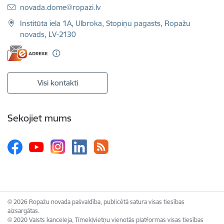
E-pasts:
novada.dome@ropazi.lv
Institūta iela 1A, Ulbroka, Stopiņu pagasts, Ropažu
novads, LV-2130
Visi kontakti
Sekojiet mums
© 2026 Ropažu novada pašvaldība, publicētā satura visas tiesības
aizsargātas.
© 2020 Valsts kanceleja, Tīmekļvietņu vienotās platformas visas tiesības