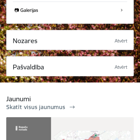
📷 Galerijas
Nozares
Atvērt
Pašvaldība
Atvērt
Jaunumi
Skatīt visus jaunumus