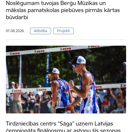
Noslēgumam tuvojas Berģu Mūzikas un
mākslas pamatskolas piebūves pirmās kārtas
būvdarbi
07.08.2026.
Attīstība
Projekti
Tirdzniecības centrs “Sāga” uzņem Latvijas
čempionāta finālposmu ar astoņu šīs sezonas