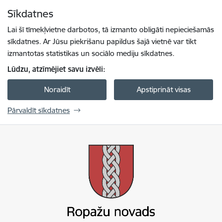
Pāriet uz lapas saturu
Sīkdatnes
Spied
lai meklētu
Enter
Lai šī tīmekļvietne darbotos, tā izmanto obligāti nepieciešamās
sīkdatnes. Ar Jūsu piekrišanu papildus šajā vietnē var tikt
izmantotas statistikas un sociālo mediju sīkdatnes.
Lūdzu, atzīmējiet savu izvēli:
Noraidīt
Apstiprināt visas
Pārvaldīt sīkdatnes
Ropažu novada pašvaldība