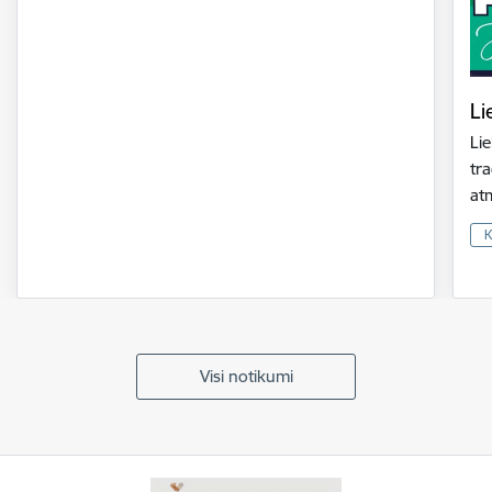
Li
Lie
tra
at
K
Visi notikumi