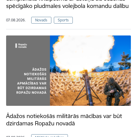
spēcīgāko pludmales volejbola komandu dalību
07.08.2026.
Novads
Sports
Ādažos notiekošās militārās mācības var būt
dzirdamas Ropažu novadā