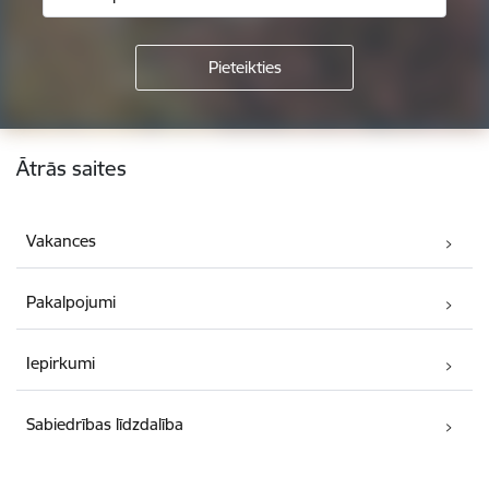
Kājene
Ātrās saites
Vakances
Pakalpojumi
Iepirkumi
Sabiedrības līdzdalība