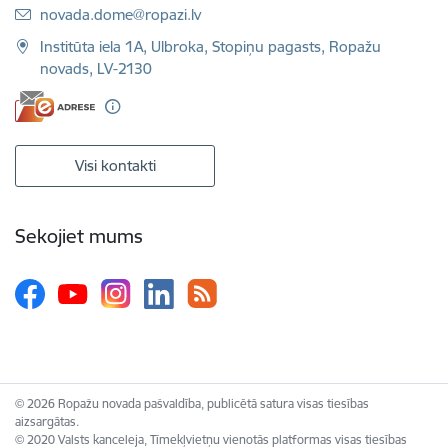
E-pasts:
novada.dome@ropazi.lv
Institūta iela 1A, Ulbroka, Stopiņu pagasts, Ropažu
novads, LV-2130
Visi kontakti
Sekojiet mums
© 2026 Ropažu novada pašvaldība, publicētā satura visas tiesības
aizsargātas.
© 2020 Valsts kanceleja, Tīmekļvietņu vienotās platformas visas tiesības