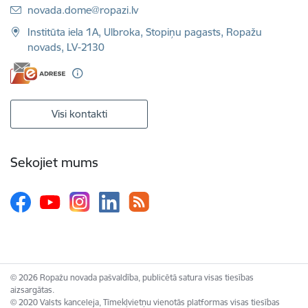
E-pasts:
novada.dome@ropazi.lv
Institūta iela 1A, Ulbroka, Stopiņu pagasts, Ropažu
novads, LV-2130
Visi kontakti
Sekojiet mums
© 2026 Ropažu novada pašvaldība, publicētā satura visas tiesības
aizsargātas.
© 2020 Valsts kanceleja, Tīmekļvietņu vienotās platformas visas tiesības