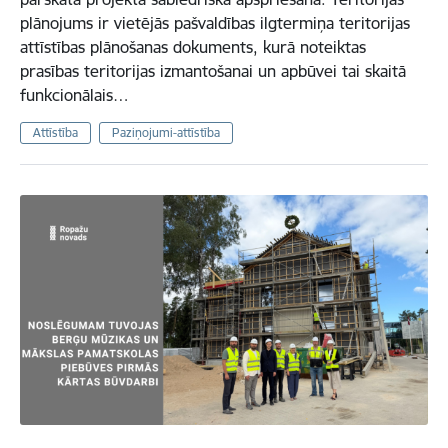
plānojums ir vietējās pašvaldības ilgtermiņa teritorijas
attīstības plānošanas dokuments, kurā noteiktas
prasības teritorijas izmantošanai un apbūvei tai skaitā
funkcionālais…
Attīstība
Paziņojumi-attīstība