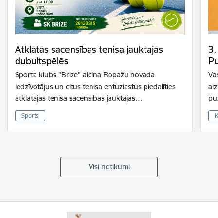
Atklātās sacensības tenisa jauktajās
3.
dubultspēlēs
Pu
Sporta klubs "Brīze" aicina Ropažu novada
Vas
iedzīvotājus un citus tenisa entuziastus piedalīties
ai
atklātajās tenisa sacensībās jauktajās…
pu
Sports
K
Visi notikumi