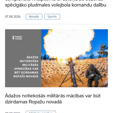
spēcīgāko pludmales volejbola komandu dalību
07.08.2026.
Novads
Sports
Ādažos notiekošās militārās mācības var būt
dzirdamas Ropažu novadā