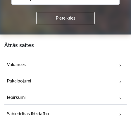
Kājene
Ātrās saites
Vakances
Pakalpojumi
Iepirkumi
Sabiedrības līdzdalība