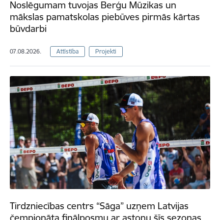
Noslēgumam tuvojas Berģu Mūzikas un
mākslas pamatskolas piebūves pirmās kārtas
būvdarbi
07.08.2026.
Attīstība
Projekti
Tirdzniecības centrs “Sāga” uzņem Latvijas
čempionāta finālposmu ar astoņu šīs sezonas