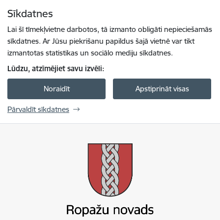
Pāriet uz lapas saturu
Sīkdatnes
Spied
lai meklētu
Enter
Lai šī tīmekļvietne darbotos, tā izmanto obligāti nepieciešamās
sīkdatnes. Ar Jūsu piekrišanu papildus šajā vietnē var tikt
izmantotas statistikas un sociālo mediju sīkdatnes.
Lūdzu, atzīmējiet savu izvēli:
Noraidīt
Apstiprināt visas
Pārvaldīt sīkdatnes
Ropažu novada pašvaldība