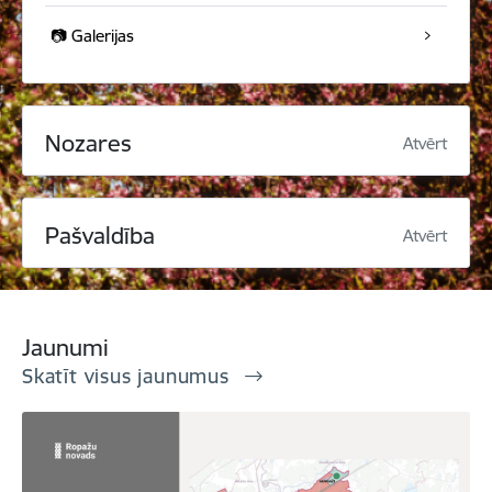
📷 Galerijas
Nozares
Atvērt
Pašvaldība
Atvērt
Jaunumi
Skatīt visus jaunumus