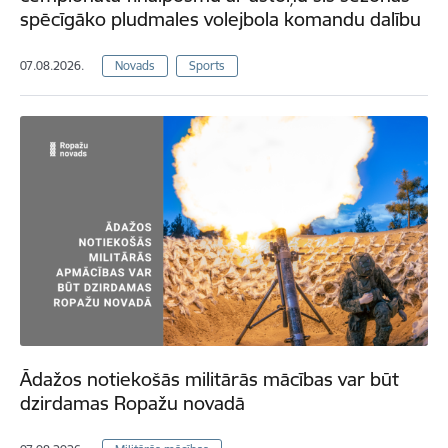
spēcīgāko pludmales volejbola komandu dalību
07.08.2026.
Novads
Sports
Ādažos notiekošās militārās mācības var būt
dzirdamas Ropažu novadā