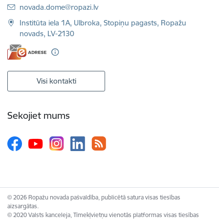
E-pasts:
novada.dome@ropazi.lv
Institūta iela 1A, Ulbroka, Stopiņu pagasts, Ropažu
novads, LV-2130
Visi kontakti
Sekojiet mums
© 2026 Ropažu novada pašvaldība, publicētā satura visas tiesības
aizsargātas.
© 2020 Valsts kanceleja, Tīmekļvietņu vienotās platformas visas tiesības