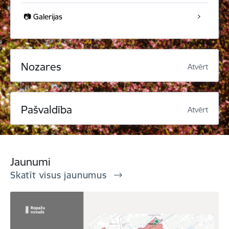
📷 Galerijas
Nozares
Atvērt
Pašvaldība
Atvērt
Jaunumi
Skatīt visus jaunumus