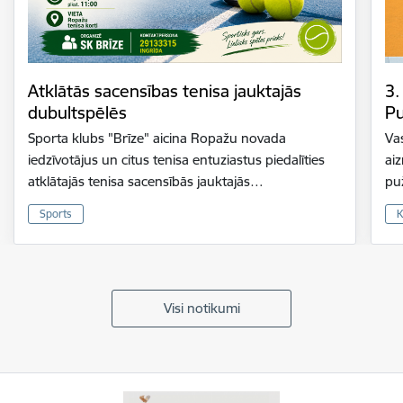
Atklātās sacensības tenisa jauktajās
3.
dubultspēlēs
Pu
Sporta klubs "Brīze" aicina Ropažu novada
Vas
iedzīvotājus un citus tenisa entuziastus piedalīties
ai
atklātajās tenisa sacensībās jauktajās…
pu
Sports
K
Visi notikumi