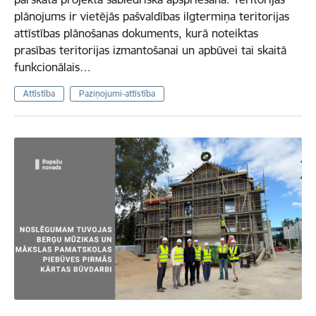
plānojums ir vietējās pašvaldības ilgtermiņa teritorijas
attīstības plānošanas dokuments, kurā noteiktas
prasības teritorijas izmantošanai un apbūvei tai skaitā
funkcionālais…
Attīstība
Paziņojumi-attīstība