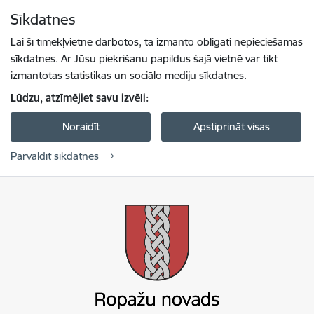
Pāriet uz lapas saturu
Sīkdatnes
Spied
lai meklētu
Enter
Lai šī tīmekļvietne darbotos, tā izmanto obligāti nepieciešamās
sīkdatnes. Ar Jūsu piekrišanu papildus šajā vietnē var tikt
izmantotas statistikas un sociālo mediju sīkdatnes.
Lūdzu, atzīmējiet savu izvēli:
Noraidīt
Apstiprināt visas
Pārvaldīt sīkdatnes
Ropažu novada pašvaldība