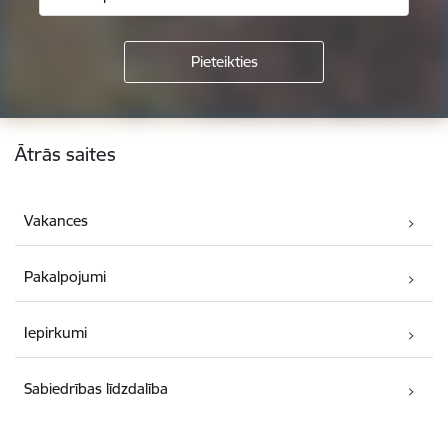
Kājene
Ātrās saites
Vakances
Pakalpojumi
Iepirkumi
Sabiedrības līdzdalība