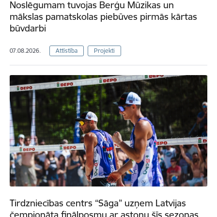
Noslēgumam tuvojas Berģu Mūzikas un
mākslas pamatskolas piebūves pirmās kārtas
būvdarbi
07.08.2026.
Attīstība
Projekti
Tirdzniecības centrs “Sāga” uzņem Latvijas
čempionāta finālposmu ar astoņu šīs sezonas