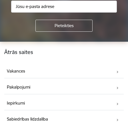
Kājene
Ātrās saites
Vakances
Pakalpojumi
Iepirkumi
Sabiedrības līdzdalība