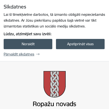
Pāriet uz lapas saturu
Sīkdatnes
Spied
lai meklētu
Enter
Lai šī tīmekļvietne darbotos, tā izmanto obligāti nepieciešamās
sīkdatnes. Ar Jūsu piekrišanu papildus šajā vietnē var tikt
izmantotas statistikas un sociālo mediju sīkdatnes.
Lūdzu, atzīmējiet savu izvēli:
Noraidīt
Apstiprināt visas
Pārvaldīt sīkdatnes
Ropažu novada pašvaldība