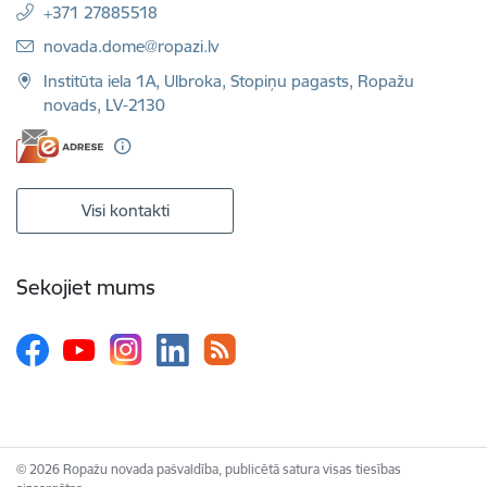
+371 27885518
E-pasts:
novada.dome@ropazi.lv
Institūta iela 1A, Ulbroka, Stopiņu pagasts, Ropažu
novads, LV-2130
Visi kontakti
Sekojiet mums
© 2026 Ropažu novada pašvaldība, publicētā satura visas tiesības