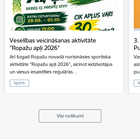
Veselības veicināšanas aktivitāte
3.
"Ropažu apļi 2026"
Pu
Arī šogad Ropažu novadā norisināsies sportiska
Vas
aktivitāte "Ropažu apļi 2026", aicinot iedzīvotājus
ai
un viesus iesaistīties regulārās…
pu
Sports
K
Visi notikumi