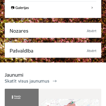
📷 Galerijas
Nozares
Atvērt
Pašvaldība
Atvērt
Jaunumi
Skatīt visus jaunumus