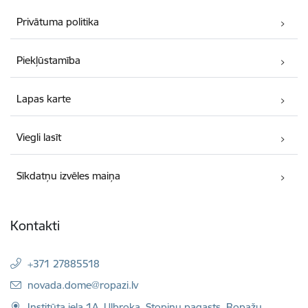
Privātuma politika
Piekļūstamība
Lapas karte
Viegli lasīt
Sīkdatņu izvēles maiņa
Kontakti
+371 27885518
E-pasts:
novada.dome@ropazi.lv
Institūta iela 1A, Ulbroka, Stopiņu pagasts, Ropažu