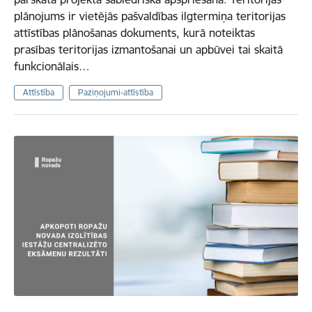
plānojums ir vietējās pašvaldības ilgtermiņa teritorijas
attīstības plānošanas dokuments, kurā noteiktas
prasības teritorijas izmantošanai un apbūvei tai skaitā
funkcionālais…
Attīstība
Paziņojumi-attīstība