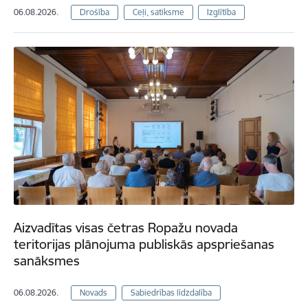
06.08.2026.
Drošība
Ceļi, satiksme
Izglītība
Aizvadītas visas četras Ropažu novada
teritorijas plānojuma publiskās apspriešanas
sanāksmes
06.08.2026.
Novads
Sabiedrības līdzdalība