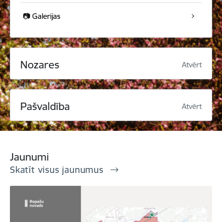
📷 Galerijas
Nozares
Atvērt
Pašvaldība
Atvērt
Jaunumi
Skatīt visus jaunumus