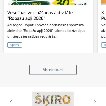
Veselības veicināšanas aktivitāte
3.
"Ropažu apļi 2026"
Pu
Arī šogad Ropažu novadā norisināsies sportiska
Vas
aktivitāte "Ropažu apļi 2026", aicinot iedzīvotājus
ai
un viesus iesaistīties regulārās…
pu
Sports
K
Visi notikumi