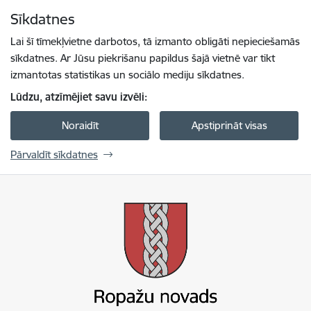
Pāriet uz lapas saturu
Sīkdatnes
Spied
lai meklētu
Enter
Lai šī tīmekļvietne darbotos, tā izmanto obligāti nepieciešamās
sīkdatnes. Ar Jūsu piekrišanu papildus šajā vietnē var tikt
izmantotas statistikas un sociālo mediju sīkdatnes.
Lūdzu, atzīmējiet savu izvēli:
Noraidīt
Apstiprināt visas
Pārvaldīt sīkdatnes
Ropažu novada pašvaldība