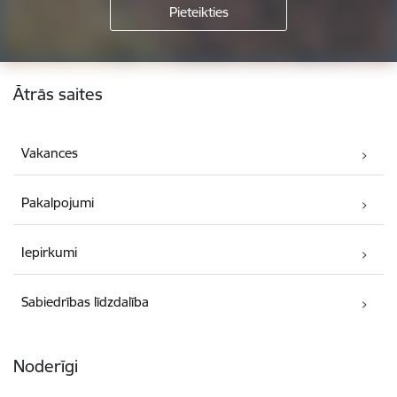
Kājene
Ātrās saites
Vakances
Pakalpojumi
Iepirkumi
Sabiedrības līdzdalība
Noderīgi