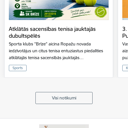
Atklātās sacensības tenisa jauktajās
3.
dubultspēlēs
Pu
Sporta klubs "Brīze" aicina Ropažu novada
Vas
iedzīvotājus un citus tenisa entuziastus piedalīties
ai
atklātajās tenisa sacensībās jauktajās…
pu
Sports
K
Visi notikumi