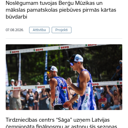
Noslēgumam tuvojas Berģu Mūzikas un
mākslas pamatskolas piebūves pirmās kārtas
būvdarbi
07.08.2026.
Attīstība
Projekti
Tirdzniecības centrs “Sāga” uzņem Latvijas
čempionāta finālposmu ar astoņu šīs sezonas