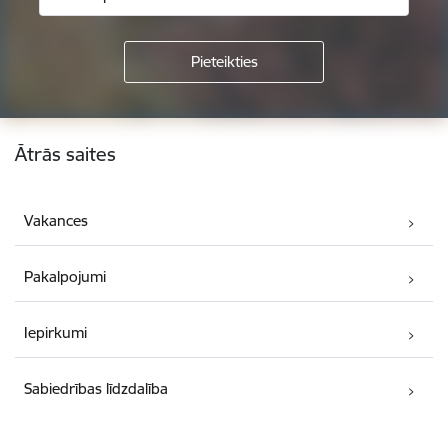
Kājene
Ātrās saites
Vakances
Pakalpojumi
Iepirkumi
Sabiedrības līdzdalība