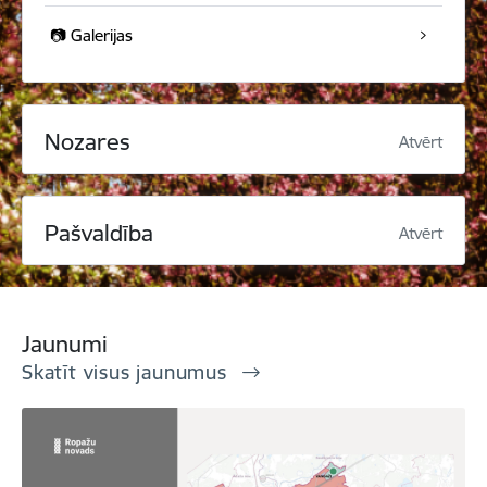
📷 Galerijas
Nozares
Atvērt
Pašvaldība
Atvērt
Jaunumi
Skatīt visus jaunumus