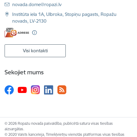
E-pasts:
novada.dome@ropazi.lv
Institūta iela 1A, Ulbroka, Stopiņu pagasts, Ropažu
novads, LV-2130
Visi kontakti
Sekojiet mums
© 2026 Ropažu novada pašvaldība, publicētā satura visas tiesības
aizsargātas.
© 2020 Valsts kanceleja, Tīmekļvietņu vienotās platformas visas tiesības