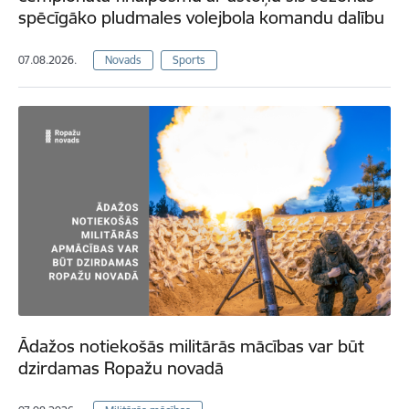
spēcīgāko pludmales volejbola komandu dalību
07.08.2026.
Novads
Sports
Ādažos notiekošās militārās mācības var būt
dzirdamas Ropažu novadā