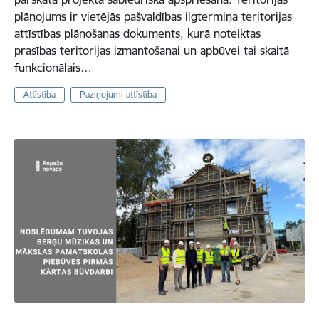
plānojums ir vietējās pašvaldības ilgtermiņa teritorijas
attīstības plānošanas dokuments, kurā noteiktas
prasības teritorijas izmantošanai un apbūvei tai skaitā
funkcionālais…
Attīstība
Paziņojumi-attīstība