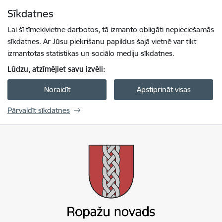
Pāriet uz lapas saturu
Sīkdatnes
Spied
lai meklētu
Enter
Lai šī tīmekļvietne darbotos, tā izmanto obligāti nepieciešamās
sīkdatnes. Ar Jūsu piekrišanu papildus šajā vietnē var tikt
izmantotas statistikas un sociālo mediju sīkdatnes.
Lūdzu, atzīmējiet savu izvēli:
Noraidīt
Apstiprināt visas
Pārvaldīt sīkdatnes
Ropažu novada pašvaldība