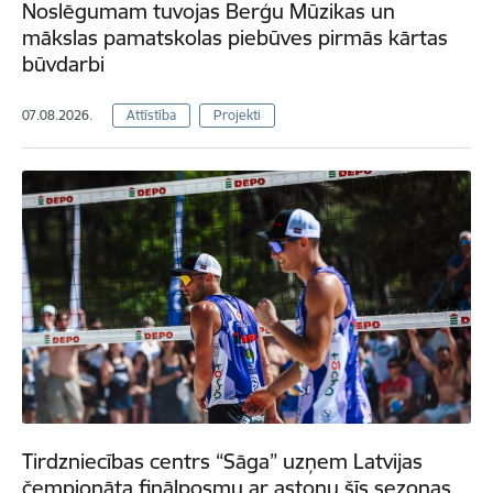
Noslēgumam tuvojas Berģu Mūzikas un
mākslas pamatskolas piebūves pirmās kārtas
būvdarbi
07.08.2026.
Attīstība
Projekti
Tirdzniecības centrs “Sāga” uzņem Latvijas
čempionāta finālposmu ar astoņu šīs sezonas