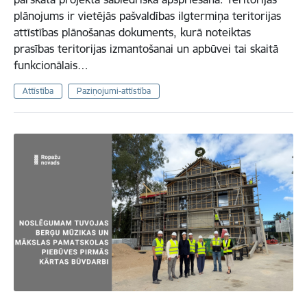
plānojums ir vietējās pašvaldības ilgtermiņa teritorijas
attīstības plānošanas dokuments, kurā noteiktas
prasības teritorijas izmantošanai un apbūvei tai skaitā
funkcionālais…
Attīstība
Paziņojumi-attīstība