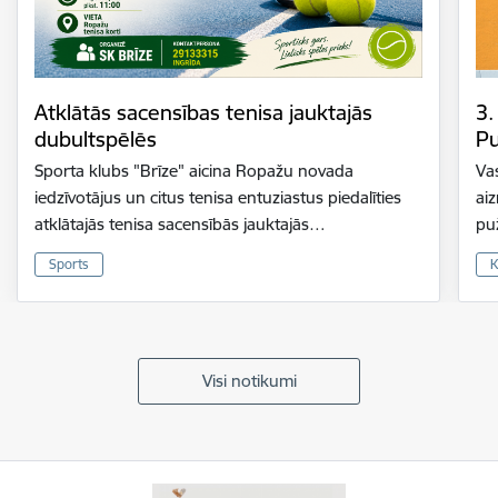
Atklātās sacensības tenisa jauktajās
3.
dubultspēlēs
Pu
Sporta klubs "Brīze" aicina Ropažu novada
Vas
iedzīvotājus un citus tenisa entuziastus piedalīties
ai
atklātajās tenisa sacensībās jauktajās…
pu
Sports
K
Visi notikumi