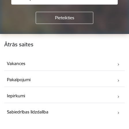
Kājene
Ātrās saites
Vakances
Pakalpojumi
Iepirkumi
Sabiedrības līdzdalība