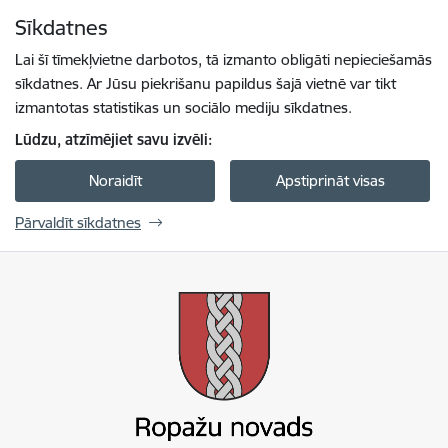
Pāriet uz lapas saturu
Sīkdatnes
Spied
lai meklētu
Enter
Lai šī tīmekļvietne darbotos, tā izmanto obligāti nepieciešamās
sīkdatnes. Ar Jūsu piekrišanu papildus šajā vietnē var tikt
izmantotas statistikas un sociālo mediju sīkdatnes.
Lūdzu, atzīmējiet savu izvēli:
Noraidīt
Apstiprināt visas
Pārvaldīt sīkdatnes
Ropažu novada pašvaldība