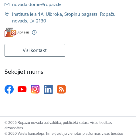
E-pasts:
novada.dome@ropazi.lv
Institūta iela 1A, Ulbroka, Stopiņu pagasts, Ropažu
novads, LV-2130
Visi kontakti
Sekojiet mums
© 2026 Ropažu novada pašvaldība, publicētā satura visas tiesības
aizsargātas.
© 2020 Valsts kanceleja, Tīmekļvietņu vienotās platformas visas tiesības