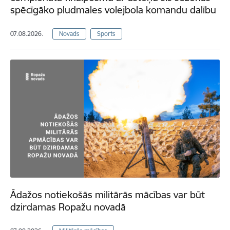
spēcīgāko pludmales volejbola komandu dalību
07.08.2026.
Novads
Sports
Ādažos notiekošās militārās mācības var būt
dzirdamas Ropažu novadā