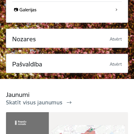
📷 Galerijas
Nozares
Atvērt
Pašvaldība
Atvērt
Jaunumi
Skatīt visus jaunumus