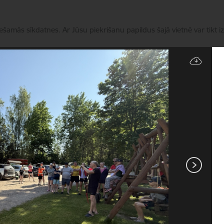
iešamās sīkdatnes. Ar Jūsu piekrišanu papildus šajā vietnē var tikt i
Pārvaldīt sīkdatnes
Novads
Pakalpojumi
Aktualitātes
Kontakti