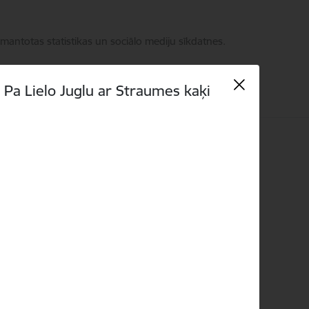
zmantotas statistikas un sociālo mediju sīkdatnes.
Pa Lielo Juglu ar Straumes kaķi
Meklēt
Piekļūstamība