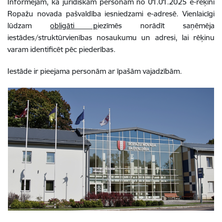
Informējam, ka juridiskām personām no 01.01.2025 e-reķini
Ropažu novada pašvaldība iesniedzami e-adresē. Vienlaicīgi
lūdzam
obligāti p
iezīmēs norādīt saņēmēja
iestādes/struktūrvienības nosaukumu un adresi, lai rēķinu
varam identificēt pēc piederības.
Iestāde ir pieejama personām ar īpašām vajadzībām.