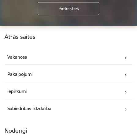
Kājene
Ātrās saites
Vakances
Pakalpojumi
Iepirkumi
Sabiedrības līdzdalība
Noderīgi