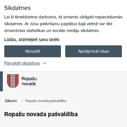
Pāriet uz lapas saturu
Sīkdatnes
Spied
lai meklētu
Enter
Lai šī tīmekļvietne darbotos, tā izmanto obligāti nepieciešamās
sīkdatnes. Ar Jūsu piekrišanu papildus šajā vietnē var tikt
izmantotas statistikas un sociālo mediju sīkdatnes.
Lūdzu, atzīmējiet savu izvēli:
Noraidīt
Apstiprināt visas
Pārvaldīt sīkdatnes
Sākums
Ropažu novada pašvaldība
Ropažu novada pašvaldība