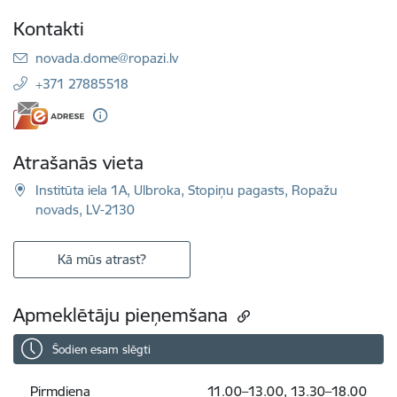
Kontakti
E-pasts:
novada.dome@ropazi.lv
+371 27885518
Atrašanās vieta
Institūta iela 1A, Ulbroka, Stopiņu pagasts, Ropažu
novads, LV-2130
Kā mūs atrast?
Apmeklētāju pieņemšana
Šodien esam slēgti
Pirmdiena
11.00–13.00, 13.30–18.00