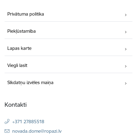
Privātuma politika
Piekļūstamība
Lapas karte
Viegli lasīt
Sīkdatņu izvēles maiņa
Kontakti
+371 27885518
E-pasts:
novada.dome@ropazi.lv