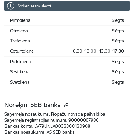
Šodien esam slēgti
Pirmdiena
Slēgts
Otrdiena
Slēgts
Trešdiena
Slēgts
Ceturtdiena
8.30–13.00, 13.30–17.30
Piektdiena
Slēgts
Sestdiena
Slēgts
Svētdiena
Slēgts
Norēķini SEB bankā
Saņēmēja nosaukums:
Ropažu novada pašvaldība
Saņēmēja reģistrācijas numurs:
90000067986
Bankas konts:
LV79UNLA0033300130908
Bankas nosaukums:
AS SEB banka