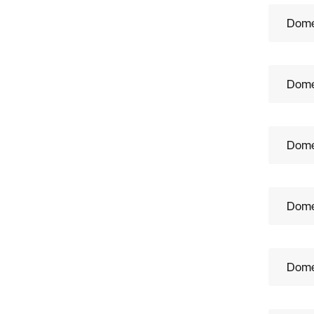
Dome
Domes
Dome
Dome
Dome