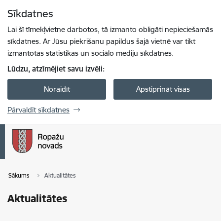
Pāriet uz lapas saturu
Sīkdatnes
Spied
lai meklētu
Enter
Lai šī tīmekļvietne darbotos, tā izmanto obligāti nepieciešamās
sīkdatnes. Ar Jūsu piekrišanu papildus šajā vietnē var tikt
izmantotas statistikas un sociālo mediju sīkdatnes.
Lūdzu, atzīmējiet savu izvēli:
Noraidīt
Apstiprināt visas
Pārvaldīt sīkdatnes
Sākums
Aktualitātes
Aktualitātes