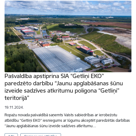
Pašvaldība apstiprina SIA “Getliņi EKO”
paredzēto darbību “Jaunu apglabāšanas šūnu
izveide sadzīves atkritumu poligona “Getliņi”
teritorijā”
19.11.2024.
Ropažu novada pašvaldībā saņemts Valsts sabiedrības ar ierobežotu
atbildību “Getliņi EKO” iesniegums ar lūgumu akceptēt paredzētās darbības
“Jaunu apglabāšanas šūnu izveide sadzīves atkritumu…