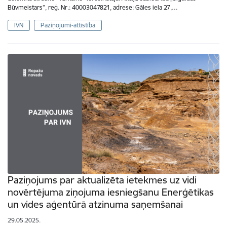
Būvmeistars”, reģ. Nr.: 40003047821, adrese: Gāles iela 27,…
IVN
Paziņojumi-attīstība
Paziņojums par aktualizēta ietekmes uz vidi
novērtējuma ziņojuma iesniegšanu Enerģētikas
un vides aģentūrā atzinuma saņemšanai
29.05.2025.