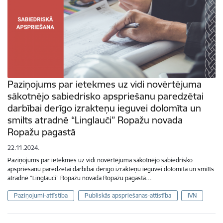
Paziņojums par ietekmes uz vidi novērtējuma
sākotnējo sabiedrisko apspriešanu paredzētai
darbībai derīgo izrakteņu ieguvei dolomīta un
smilts atradnē “Linglauči” Ropažu novada
Ropažu pagastā
22.11.2024.
Paziņojums par ietekmes uz vidi novērtējuma sākotnējo sabiedrisko
apspriešanu paredzētai darbībai derīgo izrakteņu ieguvei dolomīta un smilts
atradnē “Linglauči” Ropažu novada Ropažu pagastā…
Paziņojumi-attīstība
Publiskās apspriešanas-attīstība
IVN