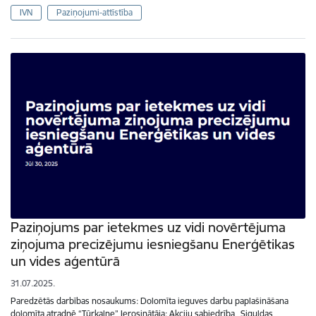
IVN
Paziņojumi-attīstība
Paziņojums par ietekmes uz vidi novērtējuma
ziņojuma precizējumu iesniegšanu Enerģētikas
un vides aģentūrā
31.07.2025.
Paredzētās darbības nosaukums: Dolomīta ieguves darbu paplašināšana
dolomīta atradnē “Tūrkalne” Ierosinātāja: Akciju sabiedrība „Siguldas