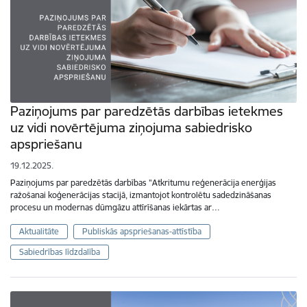
Paziņojums par paredzētās darbības ietekmes
uz vidi novērtējuma ziņojuma sabiedrisko
apspriešanu
19.12.2025.
Paziņojums par paredzētās darbības "Atkritumu reģenerācija enerģijas
ražošanai koģenerācijas stacijā, izmantojot kontrolētu sadedzināšanas
procesu un modernas dūmgāzu attīrīšanas iekārtas ar…
Aktualitāte
Publiskās apspriešanas-attīstība
Sabiedrības līdzdalība