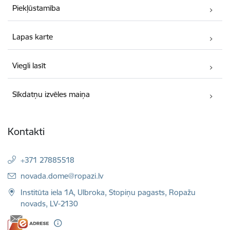
Piekļūstamība
Lapas karte
Viegli lasīt
Sīkdatņu izvēles maiņa
Kontakti
+371 27885518
E-pasts:
novada.dome@ropazi.lv
Institūta iela 1A, Ulbroka, Stopiņu pagasts, Ropažu
novads, LV-2130