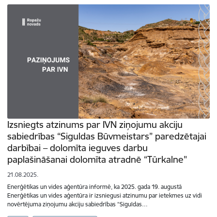
Izsniegts atzinums par IVN ziņojumu akciju
sabiedrības “Siguldas Būvmeistars” paredzētajai
darbībai – dolomīta ieguves darbu
paplašināšanai dolomīta atradnē “Tūrkalne"
21.08.2025.
Enerģētikas un vides aģentūra informē, ka 2025. gada 19. augustā
Enerģētikas un vides aģentūra ir izsniegusi atzinumu par ietekmes uz vidi
novērtējuma ziņojumu akciju sabiedrības “Siguldas…