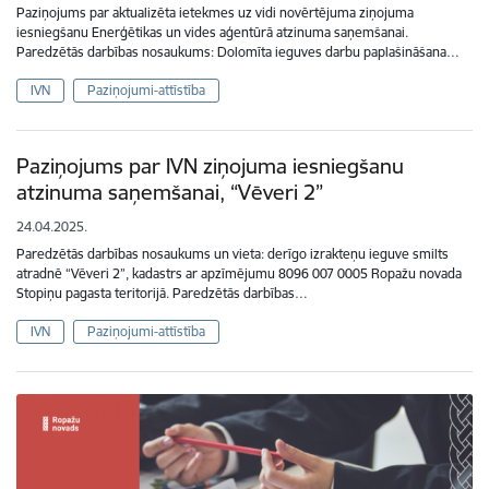
Paziņojums par aktualizēta ietekmes uz vidi novērtējuma ziņojuma
iesniegšanu Enerģētikas un vides aģentūrā atzinuma saņemšanai.
Paredzētās darbības nosaukums: Dolomīta ieguves darbu paplašināšana…
IVN
Paziņojumi-attīstība
Paziņojums par IVN ziņojuma iesniegšanu
atzinuma saņemšanai, “Vēveri 2”
24.04.2025.
Paredzētās darbības nosaukums un vieta: derīgo izrakteņu ieguve smilts
atradnē “Vēveri 2”, kadastrs ar apzīmējumu 8096 007 0005 Ropažu novada
Stopiņu pagasta teritorijā. Paredzētās darbības…
IVN
Paziņojumi-attīstība