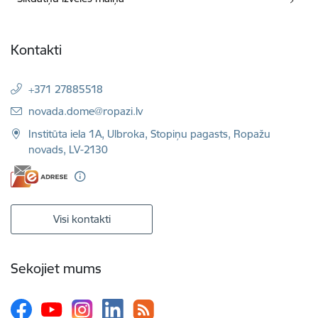
Kontakti
+371 27885518
E-pasts:
novada.dome@ropazi.lv
Institūta iela 1A, Ulbroka, Stopiņu pagasts, Ropažu
novads, LV-2130
Visi kontakti
Sekojiet mums