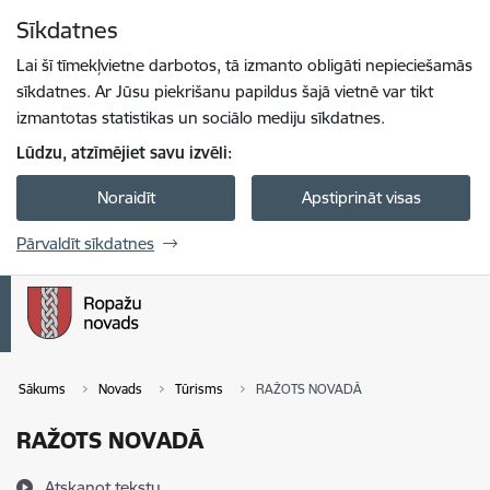
Pāriet uz lapas saturu
Sīkdatnes
Spied
lai meklētu
Enter
Lai šī tīmekļvietne darbotos, tā izmanto obligāti nepieciešamās
sīkdatnes. Ar Jūsu piekrišanu papildus šajā vietnē var tikt
izmantotas statistikas un sociālo mediju sīkdatnes.
Lūdzu, atzīmējiet savu izvēli:
Noraidīt
Apstiprināt visas
Pārvaldīt sīkdatnes
Sākums
Novads
Tūrisms
RAŽOTS NOVADĀ
RAŽOTS NOVADĀ
Atskaņot tekstu