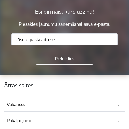
Esi pirmais, kurš uzzina!
Piesakies jaunumu saņemšanai savā e-pastā.
Kājene
Ātrās saites
Vakances
Pakalpojumi