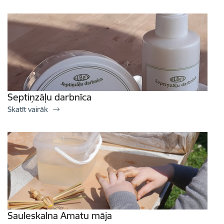
Septiņzāļu darbnīca
Skatīt vairāk
Sauleskalna Amatu māja