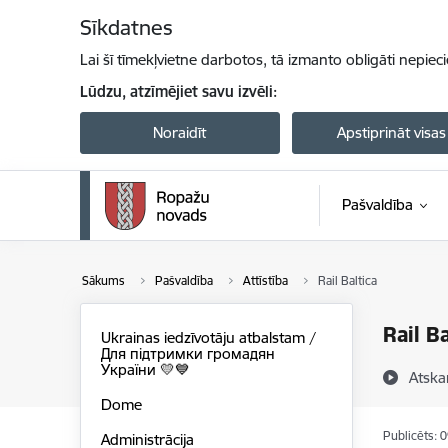
Pāriet uz lapas saturu
Sīkdatnes
Lai šī tīmekļvietne darbotos, tā izmanto obligāti nepiec
Lūdzu, atzīmējiet savu izvēli:
Noraidīt
Apstiprināt visas
Pašvaldība
Sākums
Pašvaldība
Attīstība
Rail Baltica
Rail Ba
Ukrainas iedzīvotāju atbalstam /
Для підтримки громадян
України 💛💙
Atska
Dome
Publicēts: 
Administrācija