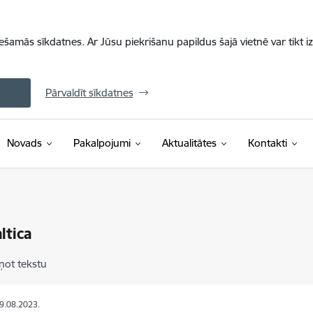
iešamās sīkdatnes. Ar Jūsu piekrišanu papildus šajā vietnē var tikt i
Pārvaldīt sīkdatnes
Novads
Pakalpojumi
Aktualitātes
Kontakti
ltica
ņot tekstu
09.08.2023.