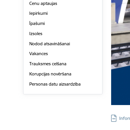
Cenu aptaujas
Iepirkumi
Īpašumi
Izsoles
Nodod atsavināšanai
Vakances
Trauksmes celšana
Korupcijas novēršana
Personas datu aizsardzība
Lejupielā
Infor