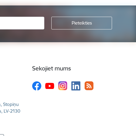
Sekojiet mums
a, Stopiņu
s, LV-2130