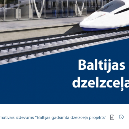
dēt:
matīvais izdevums “Baltijas gadsimta dzelzceļa projekts”