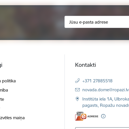
i
Kontakti
 politika
+371 27885518
E-pasts:
novada.dome@ropazi.lv
mība
Institūta iela 1A, Ulbrok
te
pagasts, Ropažu novad
t
izvēles maiņa