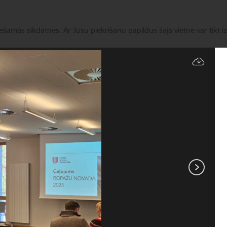
iešamās sīkdatnes. Ar Jūsu piekrišanu papildus šajā vietnē var tikt i
Pārvaldīt sīkdatnes
Novads
Pakalpojumi
Aktualitātes
Kontakti