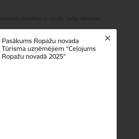
zmantotas statistikas un sociālo mediju sīkdatnes.
Pasākums Ropažu novada
Tūrisma uzņēmējiem “Ceļojums
Ropažu novadā 2025”
Meklēt
Piekļūstamība