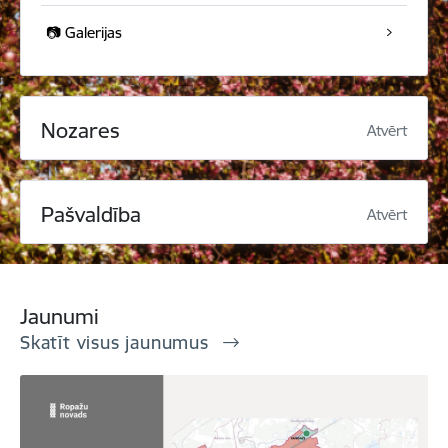
📷 Galerijas
Nozares
Atvērt
Pašvaldība
Atvērt
Jaunumi
Skatīt visus jaunumus