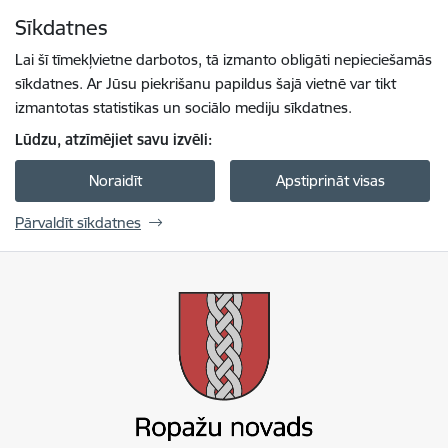
Pāriet uz lapas saturu
Sīkdatnes
Spied
lai meklētu
Enter
Lai šī tīmekļvietne darbotos, tā izmanto obligāti nepieciešamās
sīkdatnes. Ar Jūsu piekrišanu papildus šajā vietnē var tikt
izmantotas statistikas un sociālo mediju sīkdatnes.
Lūdzu, atzīmējiet savu izvēli:
Noraidīt
Apstiprināt visas
Pārvaldīt sīkdatnes
Ropažu novada pašvaldība