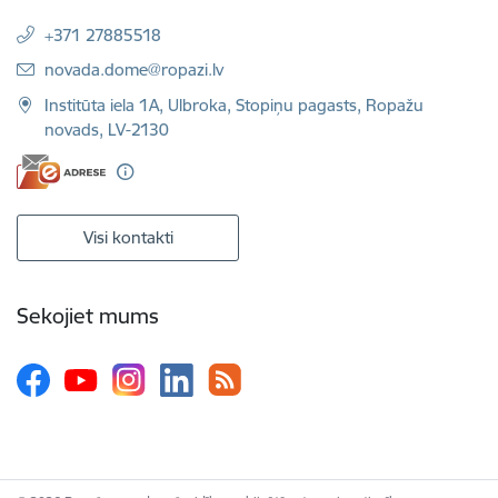
+371 27885518
E-pasts:
novada.dome@ropazi.lv
Institūta iela 1A, Ulbroka, Stopiņu pagasts, Ropažu
novads, LV-2130
Visi kontakti
Sekojiet mums