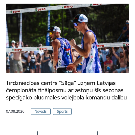
Tirdzniecības centrs “Sāga” uzņem Latvijas
čempionāta finālposmu ar astoņu šīs sezonas
spēcīgāko pludmales volejbola komandu dalību
07.08.2026.
Novads
Sports