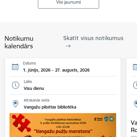
Visi jaunumi
Notikumu
Skatīt visus notikumus
kalendārs
Datums
1. jūnijs, 2026 – 27. augusts, 2026
Laiks
Visu dienu
Atrašanās vieta
Vangažu pilsētas bibliotēka
Va
Ro