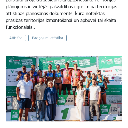
plānojums ir vietējās pašvaldības ilgtermiņa teritorijas
attīstības plānošanas dokuments, kurā noteiktas
prasības teritorijas izmantošanai un apbūvei tai skaitā
funkcionālais…
Attīstība
Paziņojumi-attīstība