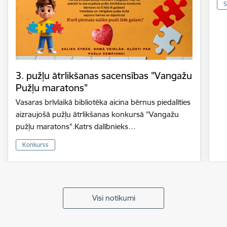
S
3. pužļu ātrlikšanas sacensības "Vangažu
Pužļu maratons"
Vasaras brīvlaikā bibliotēka aicina bērnus piedalīties
aizraujošā pužļu ātrlikšanas konkursā "Vangažu
pužļu maratons".Katrs dalībnieks…
Konkurss
Visi notikumi