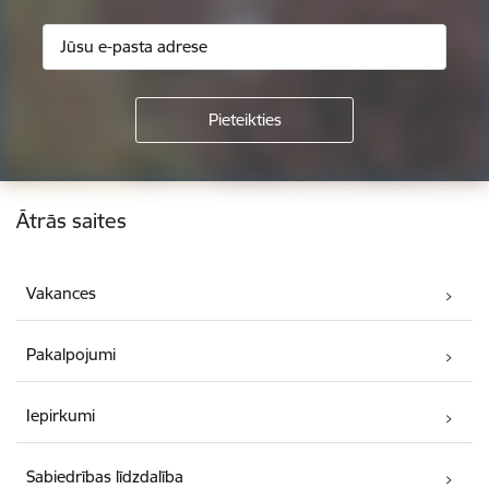
Kājene
Ātrās saites
Vakances
Pakalpojumi
Iepirkumi
Sabiedrības līdzdalība