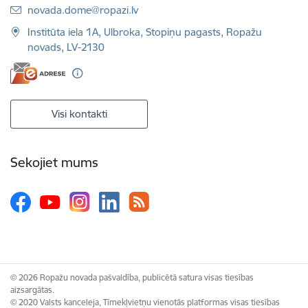
E-pasts:
novada.dome@ropazi.lv
Institūta iela 1A, Ulbroka, Stopiņu pagasts, Ropažu
novads, LV-2130
Visi kontakti
Sekojiet mums
© 2026 Ropažu novada pašvaldība, publicētā satura visas tiesības
aizsargātas.
© 2020 Valsts kanceleja, Tīmekļvietņu vienotās platformas visas tiesības