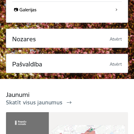
📷 Galerijas
Nozares
Atvērt
Pašvaldība
Atvērt
Jaunumi
Skatīt visus jaunumus