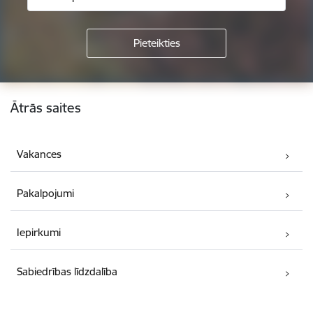
Kājene
Ātrās saites
Vakances
Pakalpojumi
Iepirkumi
Sabiedrības līdzdalība