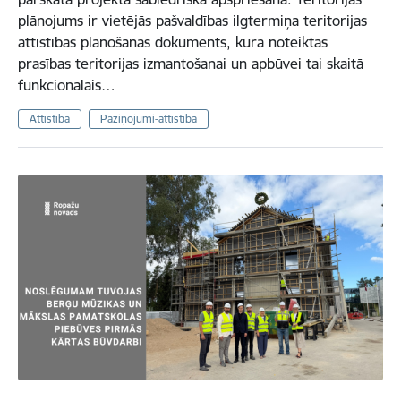
plānojums ir vietējās pašvaldības ilgtermiņa teritorijas
attīstības plānošanas dokuments, kurā noteiktas
prasības teritorijas izmantošanai un apbūvei tai skaitā
funkcionālais…
Attīstība
Paziņojumi-attīstība