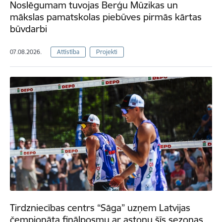
Noslēgumam tuvojas Berģu Mūzikas un
mākslas pamatskolas piebūves pirmās kārtas
būvdarbi
07.08.2026.
Attīstība
Projekti
Tirdzniecības centrs “Sāga” uzņem Latvijas
čempionāta finālposmu ar astoņu šīs sezonas