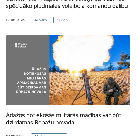
spēcīgāko pludmales volejbola komandu dalību
07.08.2026.
Novads
Sports
Ādažos notiekošās militārās mācības var būt
dzirdamas Ropažu novadā