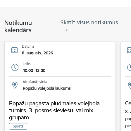
Notikumu
Skatīt visus notikumus
kalendārs
Datums
8. augusts, 2026
Laiks
10.00–13.00
Atrašanās vieta
Ropažu volejbola laukums
Ropažu pagasta pludmales volejbola
Ce
turnīrs, 3. posms sieviešu, vai mix
8.
grupām
pa
pie
Sports