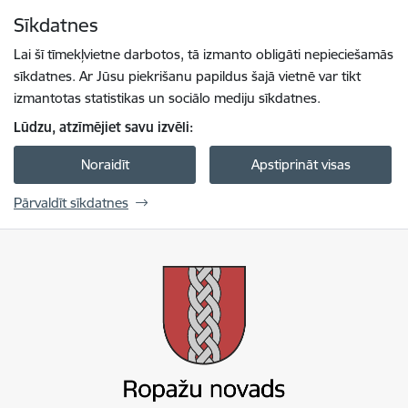
Pāriet uz lapas saturu
Sīkdatnes
Spied
lai meklētu
Enter
Lai šī tīmekļvietne darbotos, tā izmanto obligāti nepieciešamās
sīkdatnes. Ar Jūsu piekrišanu papildus šajā vietnē var tikt
izmantotas statistikas un sociālo mediju sīkdatnes.
Lūdzu, atzīmējiet savu izvēli:
Noraidīt
Apstiprināt visas
Pārvaldīt sīkdatnes
Ropažu novada pašvaldība