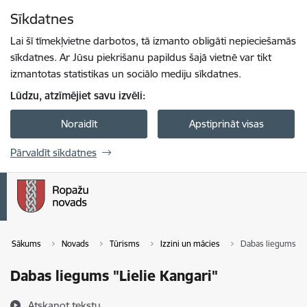
Pāriet uz lapas saturu
Sīkdatnes
Spied
lai meklētu
Enter
Lai šī tīmekļvietne darbotos, tā izmanto obligāti nepieciešamās
sīkdatnes. Ar Jūsu piekrišanu papildus šajā vietnē var tikt
izmantotas statistikas un sociālo mediju sīkdatnes.
Lūdzu, atzīmējiet savu izvēli:
Noraidīt
Apstiprināt visas
Pārvaldīt sīkdatnes
Sākums
Novads
Tūrisms
Izzini un mācies
Dabas liegums "Li
Dabas liegums "Lielie Kangari"
Atskaņot tekstu