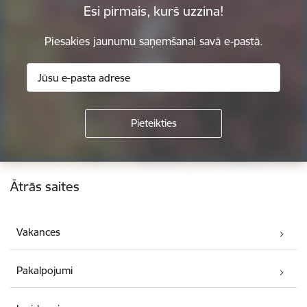
Esi pirmais, kurš uzzina!
Piesakies jaunumu saņemšanai savā e-pastā.
Kājene
Ātrās saites
Vakances
Pakalpojumi