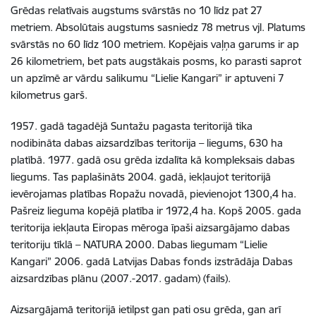
Grēdas relatīvais augstums svārstās no 10 līdz pat 27
metriem. Absolūtais augstums sasniedz 78 metrus vjl. Platums
svārstās no 60 līdz 100 metriem. Kopējais vaļņa garums ir ap
26 kilometriem, bet pats augstākais posms, ko parasti saprot
un apzīmē ar vārdu salikumu “Lielie Kangari” ir aptuveni 7
kilometrus garš.
1957. gadā tagadējā Suntažu pagasta teritorijā tika
nodibināta dabas aizsardzības teritorija – liegums, 630 ha
platībā. 1977. gadā osu grēda izdalīta kā kompleksais dabas
liegums. Tas paplašināts 2004. gadā, iekļaujot teritorijā
ievērojamas platības Ropažu novadā, pievienojot 1300,4 ha.
Pašreiz lieguma kopējā platība ir 1972,4 ha. Kopš 2005. gada
teritorija iekļauta Eiropas mēroga īpaši aizsargājamo dabas
teritoriju tīklā – NATURA 2000. Dabas liegumam “Lielie
Kangari” 2006. gadā Latvijas Dabas fonds izstrādāja Dabas
aizsardzības plānu (2007.-2017. gadam) (fails).
Aizsargājamā teritorijā ietilpst gan pati osu grēda, gan arī