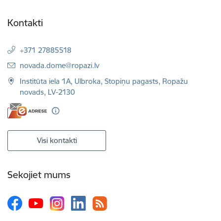
Kontakti
+371 27885518
E-pasts:
novada.dome@ropazi.lv
Institūta iela 1A, Ulbroka, Stopiņu pagasts, Ropažu
novads, LV-2130
Visi kontakti
Sekojiet mums