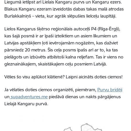
Liegumā ietilpst arī Lielais Kangaru purvs un Kangaru ezers.
Blakus Kangaru ezeram izveidotās dabas takas malā atrodas
Burlakkalniņš – vieta, kur agrāk slēpušies lielceļu laupītāji.
Lielos Kangarus šķērso reģionālais autoceļš P4 (Rīga-Ērgļi),
kas šajā posmā ir ar īpaši izteiktiem un asiem līkumiem un
Latvijas apstākļiem ļoti ievērojamām nogāzēm, kas dažviet
pārsniedz 20 metrus. Šis ceļa posms īpašs arī ar to, ka tas
pielāgots un izbūvēts atbilstoši kalna reljefam. Tas ir viens no
gleznainākajiem, skaistākajiem ceļu posmiem Latvijā.
Vēlies šo visu aplūkot klātienē? Laipni aicināts doties ciemos!
Ja vēlaties doties ciemos organizēti, piemēram,
Purvu bridēji
un
supadventures.me
piedāvā dienas un nakts pārgājienus
Lielajā Kangaru purvā.