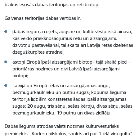
blakus esošās dabas teritorijas un reti biotopi.
Galvenās teritorijas dabas vērtības ir:
dabas lieguma reljefs, augsne un kultūrvēsturiskā ainava,
kas veido priekšnosacījumus retu un aizsargājamu
dzīvotņu pastāvēšanai, tai skaitā arī Latvijā retās dzeltenās
dzegužkurpītes atradnei;
astoņi Eiropā īpaši aizsargājami biotopi, tajā skaitā pieci –
prioritāras nozīmes un divi Latvijā īpaši aizsargājami
biotopi;
Latvijā un Eiropā retas un aizsargājamas augu,
bezmugurkaulnieku un putnu sugas; kopumā lieguma
teritorijā līdz šim konstatētas šādas īpaši aizsargājamas
sugas: 20 augu, trīs sēņu, sešas ķērpju, divas sēņu, sešas
bezmugurkaulnieku, 19 putnu un divas zīdītāju.
Dabas liegumā atrodas valsts nozīmes kultūrvēsturisks
piemineklis - Ķoderu pilskalns, saukts arī par "Lielā vīra gultu".