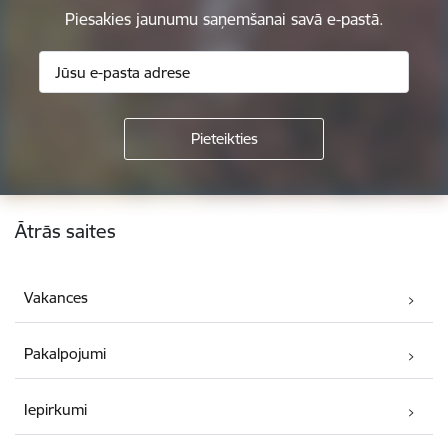
Piesakies jaunumu saņemšanai savā e-pastā.
Kājene
Ātrās saites
Vakances
Pakalpojumi
Iepirkumi