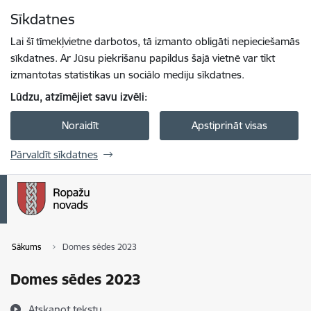
Pāriet uz lapas saturu
Sīkdatnes
Spied
lai meklētu
Enter
Lai šī tīmekļvietne darbotos, tā izmanto obligāti nepieciešamās
sīkdatnes. Ar Jūsu piekrišanu papildus šajā vietnē var tikt
izmantotas statistikas un sociālo mediju sīkdatnes.
Lūdzu, atzīmējiet savu izvēli:
Noraidīt
Apstiprināt visas
Pārvaldīt sīkdatnes
Sākums
Domes sēdes 2023
Domes sēdes 2023
Atskaņot tekstu