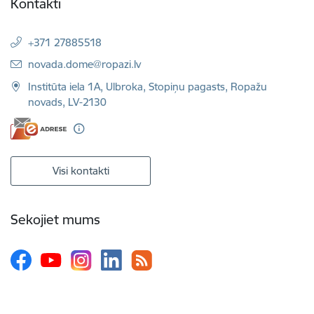
Kontakti
+371 27885518
E-pasts:
novada.dome@ropazi.lv
Institūta iela 1A, Ulbroka, Stopiņu pagasts, Ropažu
novads, LV-2130
Visi kontakti
Sekojiet mums