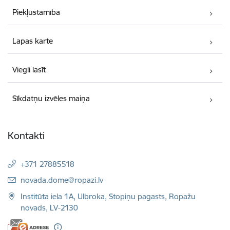
Piekļūstamība
Lapas karte
Viegli lasīt
Sīkdatņu izvēles maiņa
Kontakti
+371 27885518
E-pasts:
novada.dome@ropazi.lv
Institūta iela 1A, Ulbroka, Stopiņu pagasts, Ropažu
novads, LV-2130