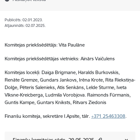
Publicēts: 02.01.2023.
Atjaunināts: 02.07.2025.
Komitejas priekšsēdētājs:
Vita Paulāne
Komitejas priekšsēdētājas vietnieks:
Ainārs Vaičulens
Komitejas locekļi:
Daiga Brigmane, Haralds Burkovskis,
Renāte Gremze, Gundars Jankovs, Irēna Krote, Rita Riekstiņa-
Dolģe, Pēteris Salenieks, Atis Senkāns, Lelde Sturme, Iveta
Vīksne-Kreicberga, Ludmila Vorobjova.
Raimonds Fūrmanis,
Guntis Kampe, Guntars Kniksts, Ritvars Ziedonis
Finanšu komiteja, sekretāre I.Apsīte, tālr.
+371 25463308
.