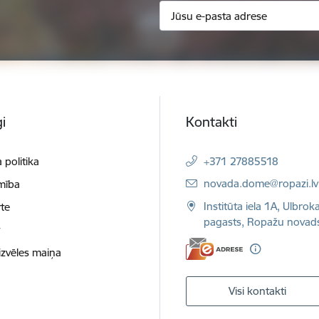
i
Kontakti
 politika
+371 27885518
E-pasts:
novada.dome@ropazi.lv
mība
Institūta iela 1A, Ulbrok
te
pagasts, Ropažu novad
t
izvēles maiņa
Visi kontakti