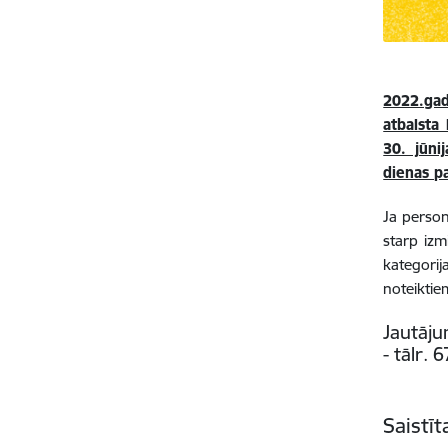
2022.gad
atbalsta
30. jūni
dienas p
Ja person
starp izm
kategori
noteiktie
Jautāju
- tālr.
Saistī