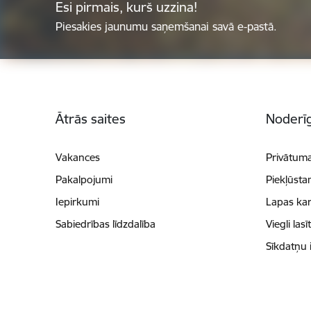
Esi pirmais, kurš uzzina!
Piesakies jaunumu saņemšanai savā e-pastā.
Kājene
Ātrās saites
Noderīg
Vakances
Privātuma
Pakalpojumi
Piekļūsta
Iepirkumi
Lapas kar
Sabiedrības līdzdalība
Viegli lasī
Sīkdatņu 