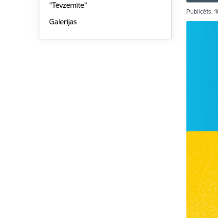
"Tēvzemīte"
Publicēts: 
Galerijas