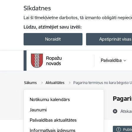
Pāriet uz lapas saturu
Sīkdatnes
Lai šī tīmekļvietne darbotos, tā izmanto obligāti nepiec
Lūdzu, atzīmējiet savu izvēli:
Noraidīt
Apstiprināt visas
Pašvaldība
Sākums
Aktualitātes
Pagarina termiņus no kara bēgošo Uk
Pagari
Notikumu kalendārs
Jaunumi
Atska
Pašvaldības aktualitātes
Publi
Informatīvais izdevums