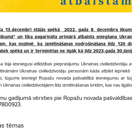
a 13.decembrī stājās spēkā 2022. gada 8. decembra likums "
 likumā" un tika pagarināta primārā atbalsta sniegšana Ukrain
jam, kas nozīmē, ka izmitināšanas nodrošināšana līdz 120 
aliek spēkā un ir terminētas ne ilgāk kā līdz 2023.gada 30.jūni
a bija iesniegusi atlīdzības pieprasījumu Ukrainas civiliedzīvotāju
itināmām Ukrainas civiliedzīvotāju personām kāda atbilst iepriekš
jai, lūgums iesniegt Ropažu novada pašvaldībā iesniegumu ar lū
m Ukrainas civiliedzīvotājiem līdz izmitināšanas brīdim, kas nav ilgā
mu gadījumā vērsties pie Ropažu novada pašvaldības 
 67800923.
tas tēmas