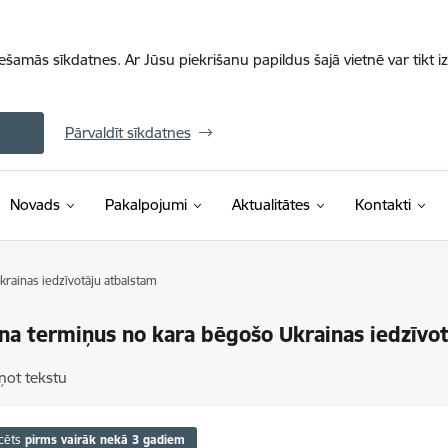
iešamās sīkdatnes. Ar Jūsu piekrišanu papildus šajā vietnē var tikt i
Pārvaldīt sīkdatnes
Novads
Pakalpojumi
Aktualitātes
Kontakti
rainas iedzīvotāju atbalstam
na termiņus no kara bēgošo Ukrainas iedzīvo
ņot tekstu
cēts
pirms vairāk nekā 3 gadiem