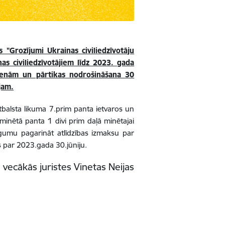
Grozījumi Ukrainas civiliedzīvotāju
as civiliedzīvotājiem līdz 2023. gada
dienām un pārtikas nodrošināšana 30
jam.
 atbalsta likuma 7.prim panta ietvaros un
 minētā panta 1 divi prim daļā minētajai
gumu pagarināt atlīdzības izmaksu par
ks par 2023.gada 30.jūniju.
vecākās juristes Vinetas Neijas