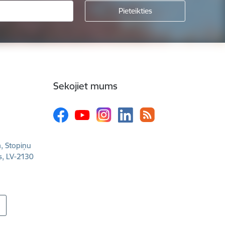
Sekojiet mums
a, Stopiņu
s, LV-2130