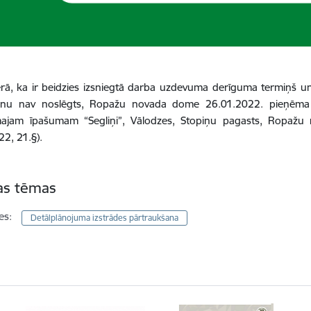
ā, ka ir beidzies izsniegtā darba uzdevuma derīguma termiņš un
anu nav noslēgts, Ropažu novada dome 26.01.2022. pieņēma
ajam īpašumam “Segliņi”, Vālodzes, Stopiņu pagasts, Ropažu 
2, 21.§).
tas tēmas
es:
Detālplānojuma izstrādes pārtraukšana