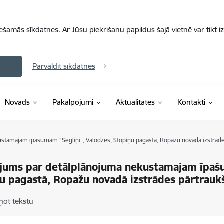
iešamās sīkdatnes. Ar Jūsu piekrišanu papildus šajā vietnē var tikt i
Pārvaldīt sīkdatnes
Novads
Pakalpojumi
Aktualitātes
Kontakti
stamajam īpašumam “Segliņi”, Vālodzēs, Stopiņu pagastā, Ropažu novadā izstrād
jums par detālplānojuma nekustamajam īpašu
u pagastā, Ropažu novadā izstrādes pārtrauk
ņot tekstu