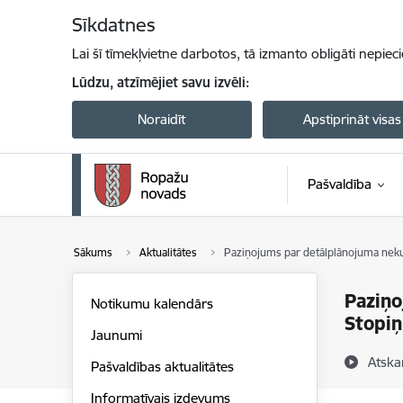
Pāriet uz lapas saturu
Sīkdatnes
Lai šī tīmekļvietne darbotos, tā izmanto obligāti nepiec
Lūdzu, atzīmējiet savu izvēli:
Noraidīt
Apstiprināt visas
Pašvaldība
Sākums
Aktualitātes
Paziņojums par detālplānojuma neku
Paziņo
Notikumu kalendārs
Stopiņ
Jaunumi
Atska
Pašvaldības aktualitātes
Informatīvais izdevums