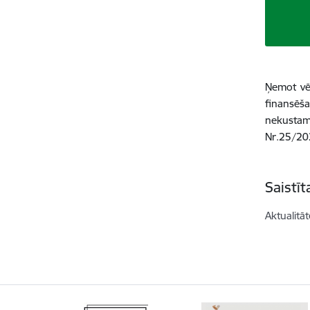
Ņemot vēr
finansēš
nekustam
Nr.25/202
Saistī
Aktualitāt