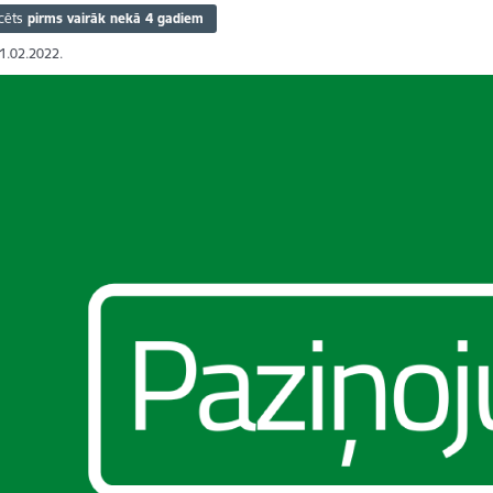
cēts
pirms vairāk nekā 4 gadiem
01.02.2022.