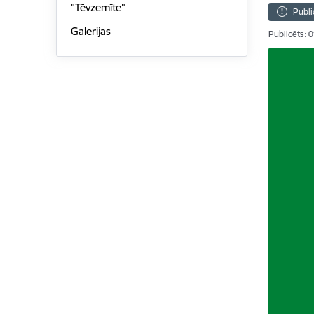
"Tēvzemīte"
Publi
Galerijas
Publicēts: 