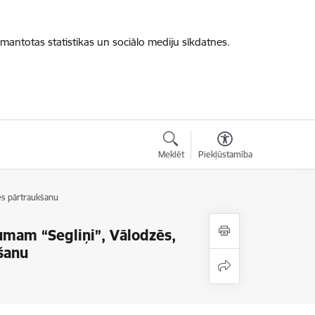
zmantotas statistikas un sociālo mediju sīkdatnes.
Meklēt
Piekļūstamība
es pārtraukšanu
mam “Segliņi”, Vālodzēs,
šanu