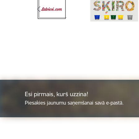
Esi pirmais, kurš uzzina!
Piesakies jaunumu saņemšanai savā e-pastā.
Kājene