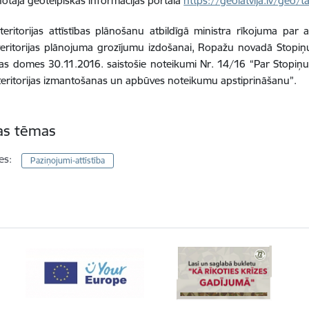
enotajā ģeotelpiskās informācijas portālā
https://geolatvija.lv/geo
teritorijas attīstības plānošanu atbildīgā ministra rīkojuma pa
teritorijas plānojuma grozījumu izdošanai, Ropažu novadā Stopi
as domes 30.11.2016. saistošie noteikumi Nr. 14/16 “Par Stopiņu
teritorijas izmantošanas un apbūves noteikumu apstiprināšanu”.
tas tēmas
es:
Paziņojumi-attīstība