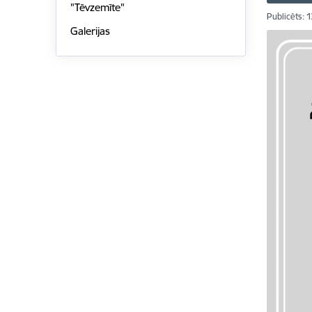
"Tēvzemīte"
Publicēts: 
Galerijas