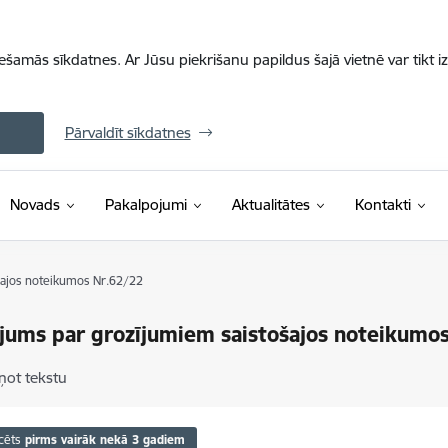
iešamās sīkdatnes. Ar Jūsu piekrišanu papildus šajā vietnē var tikt i
Pārvaldīt sīkdatnes
Novads
Pakalpojumi
Aktualitātes
Kontakti
šajos noteikumos Nr.62/22
jums par grozījumiem saistošajos noteikumo
ņot tekstu
cēts
pirms vairāk nekā 3 gadiem