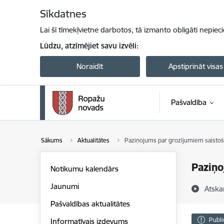
Pāriet uz lapas saturu
Sīkdatnes
Lai šī tīmekļvietne darbotos, tā izmanto obligāti nepiec
Lūdzu, atzīmējiet savu izvēli:
Noraidīt
Apstiprināt visas
Pašvaldība
Sākums
Aktualitātes
Paziņojums par grozījumiem saisto
Paziņo
Notikumu kalendārs
Jaunumi
Atska
Pašvaldības aktualitātes
Publi
Informatīvais izdevums