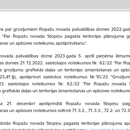
ms par grozījumiem Ropažu novada pašvaldības domes 2022.gad
 “Par Ropažu novada Stopiņu pagasta teritorijas plānojuma gro
anas un apbūves noteikumu apstiprināšanu”.
ovada pašvaldības dome 2023.gada 5. aprīlī pieņēma lēmum
as domes 21.12.2022. saistošajos noteikumos Nr. 62/22 “Par Rop
a grozījumu grafiskās daļas un teritorijas izmantošanas un apb
23,41.§), apstiprinot saistošos noteikumus Nr.10/23 “Grozīj
22. saistošajos noteikumos Nr. 62/22 “Par Ropažu novada St
 grafiskās daļas un teritorijas izmantošanas un apbūves noteikum
a 21. decembrī apstiprinātā Ropažu novada Stopiņu pagasta
nas un apbūves noteikumos svītroti 71.3.2., 71.3.3.,
72.2. un 72.
idotās Ropažu novada Stopiņu pagasta teritorijas plānojuma apak