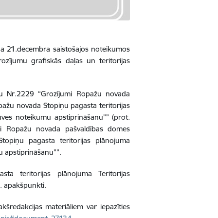
a 21.decembra saistošajos noteikumos
zījumu grafiskās daļas un teritorijas
u Nr.2229 “Grozījumi Ropažu novada
ažu novada Stopiņu pagasta teritorijas
ūves noteikumu apstiprināšanu”” (prot.
umi Ropažu novada pašvaldības domes
opiņu pagasta teritorijas plānojuma
u apstiprināšanu””.
 teritorijas plānojuma Teritorijas
3.
apakšpunkti.
šredakcijas materiāliem var iepazīties