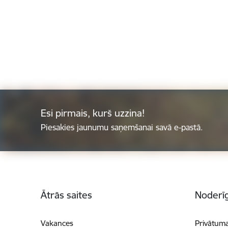
Esi pirmais, kurš uzzina!
Piesakies jaunumu saņemšanai savā e-pastā.
Kājene
Ātrās saites
Noderīg
Vakances
Privātuma