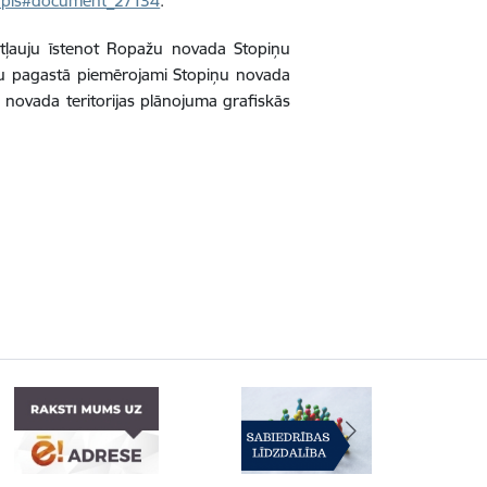
/tapis#document_27134
.
r atļauju īstenot Ropažu novada Stopiņu
ņu pagastā piemērojami Stopiņu novada
 novada teritorijas plānojuma grafiskās