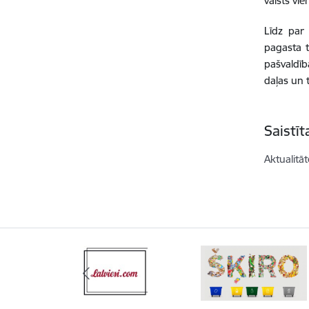
valsts vi
Līdz par 
pagasta 
pašvaldīb
daļas un 
Saistī
Aktualitāt