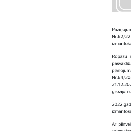
Paziņoju
Nr.62/22
izmantoš
Ropažu n
pašvaldīb
plānojum
Nr.64/20
21.12.20
grozījumu
2022.gad
izmantoša
Ar pilnve