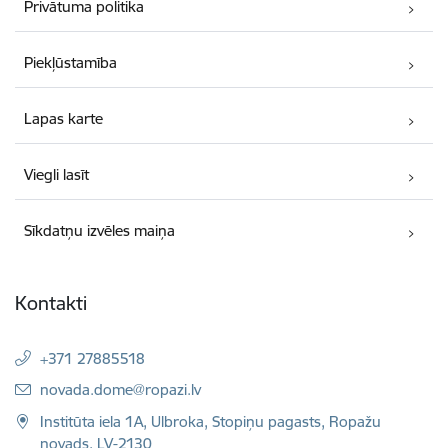
Privātuma politika
Piekļūstamība
Lapas karte
Viegli lasīt
Sīkdatņu izvēles maiņa
Kontakti
+371 27885518
E-pasts:
novada.dome@ropazi.lv
Institūta iela 1A, Ulbroka, Stopiņu pagasts, Ropažu
novads, LV-2130