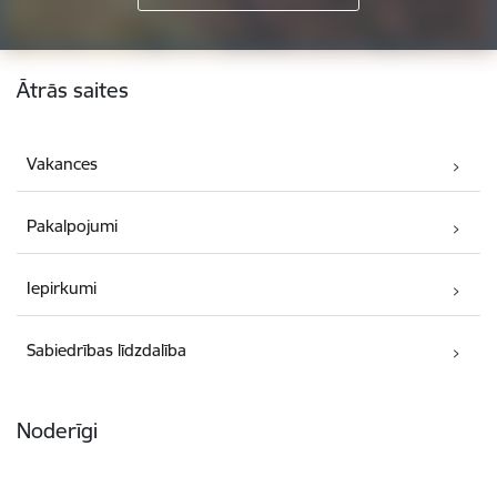
Kājene
Ātrās saites
Vakances
Pakalpojumi
Iepirkumi
Sabiedrības līdzdalība
Noderīgi