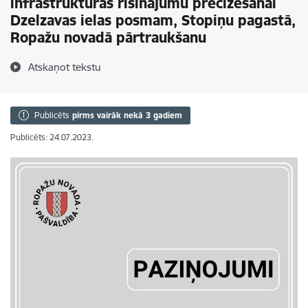
infrastruktūras risinājumu precizēšanai
Dzelzavas ielas posmam, Stopiņu pagastā,
Ropažu novadā pārtraukšanu
Atskaņot tekstu
Publicēts
pirms vairāk nekā 3 gadiem
Publicēts: 24.07.2023.