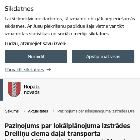
Pāriet uz lapas saturu
Sīkdatnes
Spied
lai meklētu
Enter
Lai šī tīmekļvietne darbotos, tā izmanto obligāti nepieciešamās
sīkdatnes. Ar Jūsu piekrišanu papildus šajā vietnē var tikt
izmantotas statistikas un sociālo mediju sīkdatnes.
Lūdzu, atzīmējiet savu izvēli:
Noraidīt
Apstiprināt visas
Pārvaldīt sīkdatnes
Sākums
Aktualitātes
Paziņojums par lokālplānojuma izstrādes Dreili
Paziņojums par lokālplānojuma izstrādes
Dreiliņu ciema daļai transporta