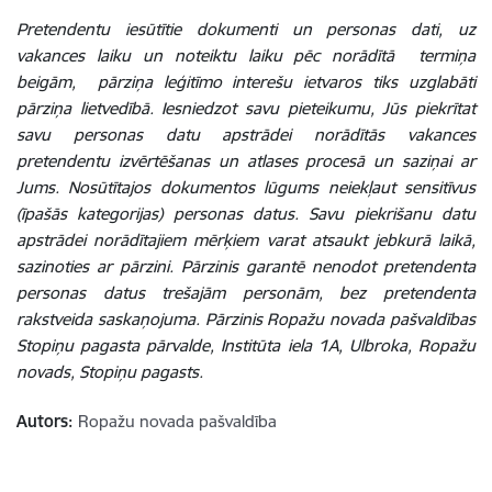
Pretendentu iesūtītie dokumenti un personas dati, uz
vakances laiku un noteiktu laiku pēc norādītā termiņa
beigām, pārziņa leģitīmo interešu ietvaros tiks uzglabāti
pārziņa lietvedībā. Iesniedzot savu pieteikumu, Jūs piekrītat
savu personas datu apstrādei norādītās vakances
pretendentu izvērtēšanas un atlases procesā un saziņai ar
Jums. Nosūtītajos dokumentos lūgums neiekļaut sensitīvus
(īpašās kategorijas) personas datus. Savu piekrišanu datu
apstrādei norādītajiem mērķiem varat atsaukt jebkurā laikā,
sazinoties ar pārzini. Pārzinis garantē nenodot pretendenta
personas datus trešajām personām, bez pretendenta
rakstveida saskaņojuma. Pārzinis Ropažu novada pašvaldības
Stopiņu pagasta pārvalde, Institūta iela 1A, Ulbroka, Ropažu
novads, Stopiņu pagasts.
Autors:
Ropažu novada pašvaldība