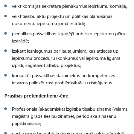
veikt komisijas sekretāra pienākumus iepirkumu komisijā;
veikt tiesību aktu projektu un politikas plānošanas
dokumentu iepirkumu jomā izstrādi;
piedalīties pašvaldības ikgadējā publisko iepirkumu plānu
izstrādē;
izskatīt iesniegumus par jautājumiem, kas attiecas uz
iepirkumu procedūru (konkursu) vai iepirkuma līguma
izpildi, sagatavot atbilžu projektus;
konsultēt pašvaldības darbiniekus un kompetences
ietvaros palīdzēt rast problēmsituāciju risinājumus.
Prasības pretendentiem/-ēm:
Profesionāla (akadēmiskā) izglītība tiesību zinātnē (vēlams
maģistra grāds tiesību zinātnē), periodiska zināšanu
papildināšana;
darba pieredze publisko iepirkumu jomā valsts pārvaldē