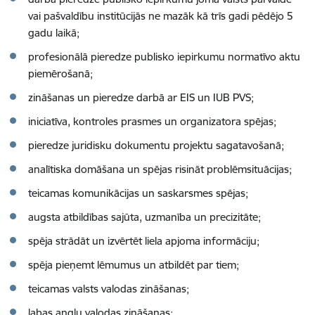
vai pašvaldību institūcijās ne mazāk kā trīs gadi pēdējo 5
gadu laikā;
profesionālā pieredze publisko iepirkumu normatīvo aktu
piemērošanā;
zināšanas un pieredze darbā ar EIS un IUB PVS;
iniciatīva, kontroles prasmes un organizatora spējas;
pieredze juridisku dokumentu projektu sagatavošanā;
analītiska domāšana un spējas risināt problēmsituācijas;
teicamas komunikācijas un saskarsmes spējas;
augsta atbildības sajūta, uzmanība un precizitāte;
spēja strādāt un izvērtēt liela apjoma informāciju;
spēja pieņemt lēmumus un atbildēt par tiem;
teicamas valsts valodas zināšanas;
labas angļu valodas zināšanas;