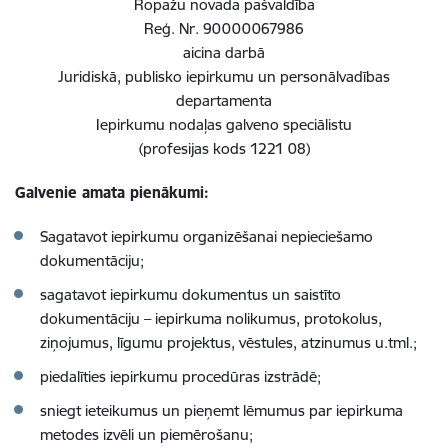
Ropažu novada pašvaldība
Reģ. Nr. 90000067986
aicina darbā
Juridiskā, publisko iepirkumu un personālvadības
departamenta
Iepirkumu nodaļas galveno speciālistu
(profesijas kods 1221 08)
Galvenie amata pienākumi:
Sagatavot iepirkumu organizēšanai nepieciešamo
dokumentāciju;
sagatavot iepirkumu dokumentus un saistīto
dokumentāciju – iepirkuma nolikumus, protokolus,
ziņojumus, līgumu projektus, vēstules, atzinumus u.tml.;
piedalīties iepirkumu procedūras izstrādē;
sniegt ieteikumus un pieņemt lēmumus par iepirkuma
metodes izvēli un piemērošanu;