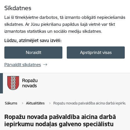
Pāriet uz lapas saturu
Sīkdatnes
Spied
lai meklētu
Enter
Lai šī tīmekļvietne darbotos, tā izmanto obligāti nepieciešamās
sīkdatnes. Ar Jūsu piekrišanu papildus šajā vietnē var tikt
izmantotas statistikas un sociālo mediju sīkdatnes.
Lūdzu, atzīmējiet savu izvēli:
Noraidīt
Apstiprināt visas
Pārvaldīt sīkdatnes
Sākums
Aktualitātes
Ropažu novada pašvaldība aicina darbā iepirkum
Ropažu novada pašvaldība aicina darbā
iepirkumu nodaļas galveno speciālistu