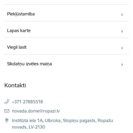
Piekļūstamība
Lapas karte
Viegli lasīt
Sīkdatņu izvēles maiņa
Kontakti
+371 27885518
E-pasts:
novada.dome@ropazi.lv
Institūta iela 1A, Ulbroka, Stopiņu pagasts, Ropažu
novads, LV-2130