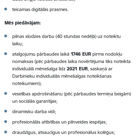
teicamas digitālās prasmes.
Mēs piedāvājam:
pilnas slodzes darbu (40 stundas nedēļā) uz noteiktu
laiku;
atalgojumu pārbaudes laikā
1746 EUR
pirms nodokļu
nomaksas
(pēc pārbaudes laika novērtējuma tiks noteikta
individuālā mēnešalga līdz
2021 EUR
, saskaņā ar
Darbinieku individuālās mēnešalgas noteikšanas
noteikumiem)
;
veselības apdrošināšanu (pēc pārbaudes termiņa beigām)
un sociālās garantijas;
dinamisku darba vidi;
profesionālās attīstības un pilnveides iespējas;
draudzīgus, atsaucīgus un profesionālus kolēģus;