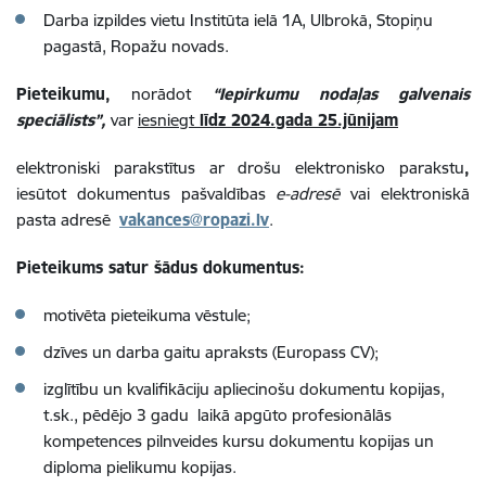
Darba izpildes vietu Institūta ielā 1A, Ulbrokā, Stopiņu
pagastā, Ropažu novads
.
Pieteikumu,
norādot
“Iepirkumu nodaļas galvenais
speciālists”,
var
iesniegt
līdz 2024.gada 25.jūnijam
elektroniski parakstītus ar drošu elektronisko parakstu
,
iesūtot dokumentus pašvaldības
e-adresē
vai elektroniskā
pasta adresē
vakances@ropazi.lv
.
Pieteikums satur šādus dokumentus:
motivēta pieteikuma vēstule;
dzīves un darba gaitu apraksts (Europass CV);
izglītību un kvalifikāciju apliecinošu dokumentu kopijas,
t.sk., pēdējo 3 gadu laikā apgūto profesionālās
kompetences pilnveides kursu dokumentu kopijas un
diploma pielikumu kopijas.