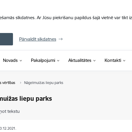
iešamās sīkdatnes. Ar Jūsu piekrišanu papildus šajā vietnē var tikt i
Pārvaldīt sīkdatnes
Novads
Pakalpojumi
Aktualitātes
Kontakti
 vērtības
Nāgelmuižas liepu parks
uižas liepu parks
ņot tekstu
30.12.2021.