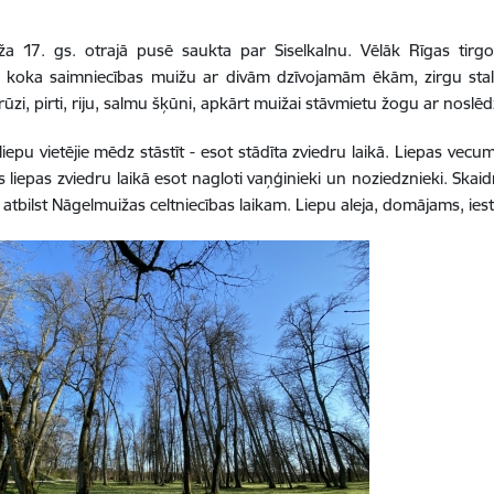
ža 17. gs. otrajā pusē saukta par Siselkalnu. Vēlāk Rīgas tirg
koka saimniecības muižu ar divām dzīvojamām ēkām, zirgu stalli
brūzi, pirti, riju, salmu šķūni, apkārt muižai stāvmietu žogu ar nosl
liepu vietējie mēdz stāstīt - esot stādīta zviedru laikā. Liepas ve
s liepas zviedru laikā esot nagloti vaņģinieki un noziedznieki. Ska
 atbilst Nāgelmuižas celtniecības laikam. Liepu aleja, domājams, iest