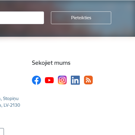
Sekojiet mums
a, Stopiņu
s, LV-2130