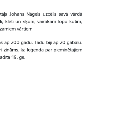
otājs Johans Nāgels uzcēlis savā vārdā
, klēti un šķūni, vairākām lopu kūtīm,
ēdzamiem vārtiem.
cums ap 200 gadu. Tādu biji ap 20 gabalu.
idri zināms, ka leģenda par pieminētajiem
ādīta 19. gs.