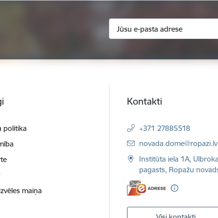
i
Kontakti
 politika
+371 27885518
E-pasts:
novada.dome@ropazi.lv
mība
Institūta iela 1A, Ulbrok
te
pagasts, Ropažu novad
t
izvēles maiņa
Visi kontakti