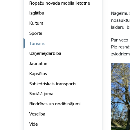
Ropažu novada mobilā lietotne
Izglītība
Nāgelmui
nosauktu 
Kultūra
laidaru, 
Sports
Par veco 
Tūrisms
Pie resnā
Uzņēmējdarbība
zviedriem
Jaunatne
Kapsētas
Sabiedriskais transports
Sociālā joma
Biedrības un nodibinājumi
Veselība
Vide