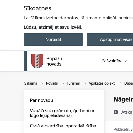
Pāriet uz lapas saturu
Sīkdatnes
Lai šī tīmekļvietne darbotos, tā izmanto obligāti nepiec
Lūdzu, atzīmējiet savu izvēli:
Noraidīt
Apstiprināt visas
Pašvaldība
Sākums
Novads
Tūrisms
Apskates objekti
Dabas
Nāgelm
Par novadu
Vizuālā stila grāmata, ģerboņi un
Atska
logo lejupielādēšanai
Civilā aizsardzība, operatīvā rīcība
Publicēts: 