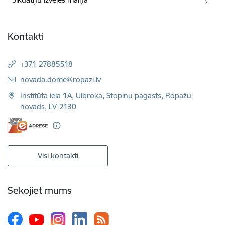
Kontakti
+371 27885518
E-pasts:
novada.dome@ropazi.lv
Institūta iela 1A, Ulbroka, Stopiņu pagasts, Ropažu
novads, LV-2130
Visi kontakti
Sekojiet mums