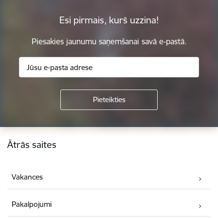
Esi pirmais, kurš uzzina!
Piesakies jaunumu saņemšanai savā e-pastā.
Kājene
Ātrās saites
Vakances
Pakalpojumi