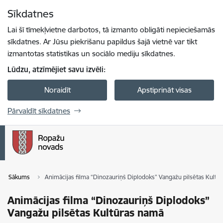
Pāriet uz lapas saturu
Sīkdatnes
Spied
lai meklētu
Enter
Lai šī tīmekļvietne darbotos, tā izmanto obligāti nepieciešamās
sīkdatnes. Ar Jūsu piekrišanu papildus šajā vietnē var tikt
izmantotas statistikas un sociālo mediju sīkdatnes.
Lūdzu, atzīmējiet savu izvēli:
Noraidīt
Apstiprināt visas
Pārvaldīt sīkdatnes
Sākums
Animācijas filma “Dinozauriņš Diplodoks” Vangažu pilsētas Kultū
Animācijas filma “Dinozauriņš Diplodoks”
Vangažu pilsētas Kultūras namā