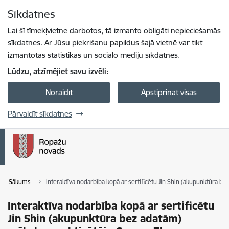
Pāriet uz lapas saturu
Sīkdatnes
Spied
lai meklētu
Enter
Lai šī tīmekļvietne darbotos, tā izmanto obligāti nepieciešamās
sīkdatnes. Ar Jūsu piekrišanu papildus šajā vietnē var tikt
izmantotas statistikas un sociālo mediju sīkdatnes.
Lūdzu, atzīmējiet savu izvēli:
Noraidīt
Apstiprināt visas
Pārvaldīt sīkdatnes
Sākums
Interaktīva nodarbība kopā ar sertificētu Jin Shin (akupunktūra b
Interaktīva nodarbība kopā ar sertificētu
Jin Shin (akupunktūra bez adatām)