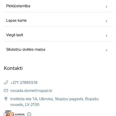
Piekļūstamība
Lapas karte
Viegli lasīt
Sīkdatņu izvēles maiņa
Kontakti
+371 27885518
E-pasts:
novada.dome@ropazi.lv
Institūta iela 1A, Ulbroka, Stopiņu pagasts, Ropažu
novads, LV-2130