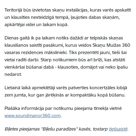
Teritorijā būs izvietotas skaņu instalācijas, kuras varēs apskatīt
un klausīties nesteidzīgā tempā, ļaujoties dabas skaņām,
apkārtējai videi un laikam kopā.
Dienas gaitā ik pa laikam notiks dažādi ar telpiskās skaņas
klausīšanos saistīti pasākumi, kurus veidos Skaņu Muižas 360
vasaras rezidences mākslinieki. Tiks prezentēti jauni, tieši šai
vietai radīti darbi. Starp notikumiem būs arī brīži, kas atstāti
vienkāršai būšanai dabā - klausoties, domājot vai neko īpašu
nedarot.
Lietainā laikā apmeklētāji varēs patverties koncertzāles lobijā
zem jumta, kur gan jārēķinās ar kompaktāku kopā būšanu.
Plašāka informācija par notikumu pieejama tīmekļa vietnē
www.soundmanor360.com
.
Biļetes pieejamas "Biļešu paradīzes" kasēs, tostarp
tiešsaistē
.