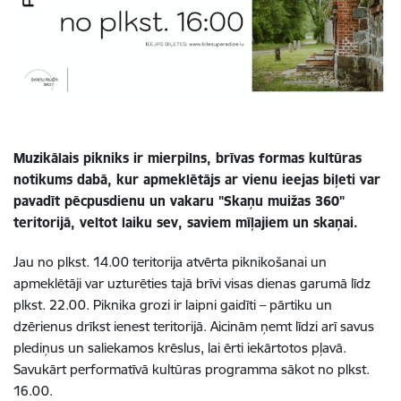
Muzikālais pikniks ir mierpilns, brīvas formas kultūras
notikums dabā, kur apmeklētājs ar vienu ieejas biļeti var
pavadīt pēcpusdienu un vakaru "Skaņu muižas 360"
teritorijā, veltot laiku sev, saviem mīļajiem un skaņai.
Jau no plkst. 14.00 teritorija atvērta piknikošanai un
apmeklētāji var uzturēties tajā brīvi visas dienas garumā līdz
plkst. 22.00. Piknika grozi ir laipni gaidīti – pārtiku un
dzērienus drīkst ienest teritorijā. Aicinām ņemt līdzi arī savus
plediņus un saliekamos krēslus, lai ērti iekārtotos pļavā.
Savukārt performatīvā kultūras programma sākot no plkst.
16.00.