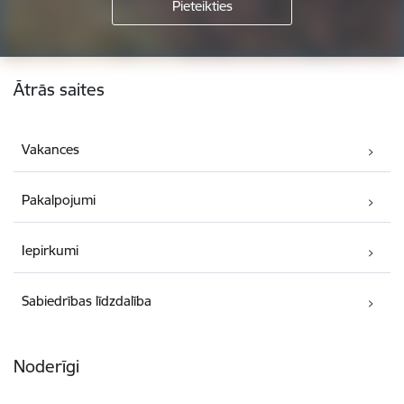
Kājene
Ātrās saites
Vakances
Pakalpojumi
Iepirkumi
Sabiedrības līdzdalība
Noderīgi