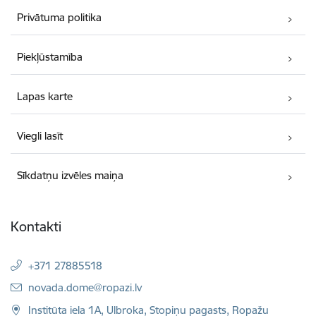
Privātuma politika
Piekļūstamība
Lapas karte
Viegli lasīt
Sīkdatņu izvēles maiņa
Kontakti
+371 27885518
E-pasts:
novada.dome@ropazi.lv
Institūta iela 1A, Ulbroka, Stopiņu pagasts, Ropažu