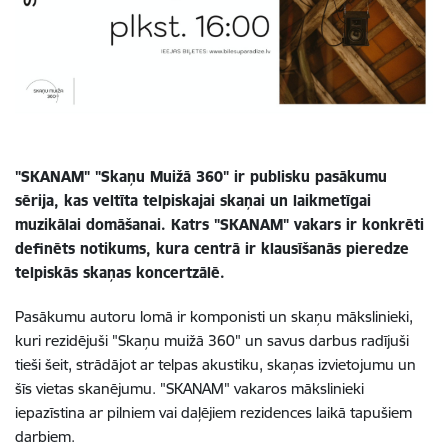
"SKANAM" "Skaņu Muižā 360" ir publisku pasākumu
sērija, kas veltīta telpiskajai skaņai un laikmetīgai
muzikālai domāšanai. Katrs "SKANAM" vakars ir konkrēti
definēts notikums, kura centrā ir klausīšanās pieredze
telpiskās skaņas koncertzālē.
Pasākumu autoru lomā ir komponisti un skaņu mākslinieki,
kuri rezidējuši "Skaņu muižā 360" un savus darbus radījuši
tieši šeit, strādājot ar telpas akustiku, skaņas izvietojumu un
šīs vietas skanējumu. "SKANAM" vakaros mākslinieki
iepazīstina ar pilniem vai daļējiem rezidences laikā tapušiem
darbiem.