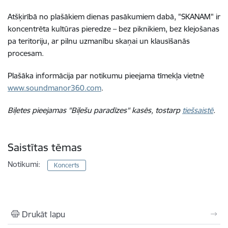
Atšķirībā no plašākiem dienas pasākumiem dabā, "SKANAM" ir
koncentrēta kultūras pieredze – bez piknikiem, bez klejošanas
pa teritoriju, ar pilnu uzmanību skaņai un klausīšanās
procesam.
Plašāka informācija par notikumu pieejama tīmekļa vietnē
www.soundmanor360.com
.
Biļetes pieejamas "Biļešu paradīzes" kasēs, tostarp
tiešsaistē
.
Saistītas tēmas
Notikumi:
Koncerts
Drukāt lapu