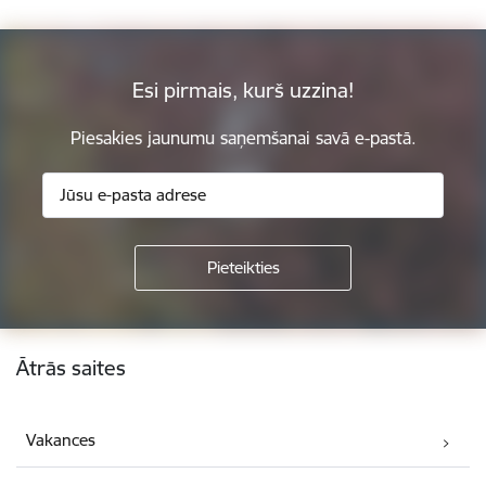
Esi pirmais, kurš uzzina!
Piesakies jaunumu saņemšanai savā e-pastā.
Kājene
Ātrās saites
Vakances