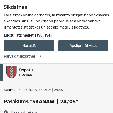
Pāriet uz lapas saturu
Sīkdatnes
Spied
lai meklētu
Enter
Lai šī tīmekļvietne darbotos, tā izmanto obligāti nepieciešamās
sīkdatnes. Ar Jūsu piekrišanu papildus šajā vietnē var tikt
izmantotas statistikas un sociālo mediju sīkdatnes.
Lūdzu, atzīmējiet savu izvēli:
Noraidīt
Apstiprināt visas
Pārvaldīt sīkdatnes
Sākums
Pasākums "SKANAM | 24/05"
Pasākums "SKANAM | 24/05"
Atskaņot tekstu