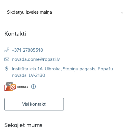
Sīkdatņu izvēles maiņa
Kontakti
+371 27885518
E-pasts:
novada.dome@ropazi.lv
Institūta iela 1A, Ulbroka, Stopiņu pagasts, Ropažu
novads, LV-2130
Visi kontakti
Sekojiet mums