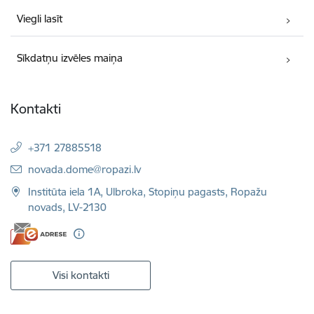
Viegli lasīt
Sīkdatņu izvēles maiņa
Kontakti
+371 27885518
E-pasts:
novada.dome@ropazi.lv
Institūta iela 1A, Ulbroka, Stopiņu pagasts, Ropažu
novads, LV-2130
Visi kontakti