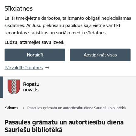
Pāriet uz lapas saturu
Sīkdatnes
Spied
lai meklētu
Enter
Lai šī tīmekļvietne darbotos, tā izmanto obligāti nepieciešamās
sīkdatnes. Ar Jūsu piekrišanu papildus šajā vietnē var tikt
izmantotas statistikas un sociālo mediju sīkdatnes.
Lūdzu, atzīmējiet savu izvēli:
Noraidīt
Apstiprināt visas
Pārvaldīt sīkdatnes
Sākums
Pasaules grāmatu un autortiesību diena Sauriešu bibliotēkā
Pasaules grāmatu un autortiesību diena
Sauriešu bibliotēkā