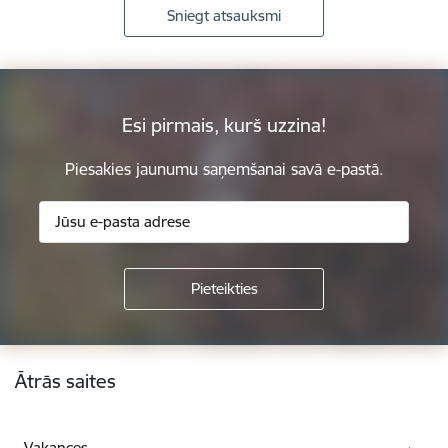
Sniegt atsauksmi
Esi pirmais, kurš uzzina!
Piesakies jaunumu saņemšanai savā e-pastā.
Kājene
Ātrās saites
Vakances