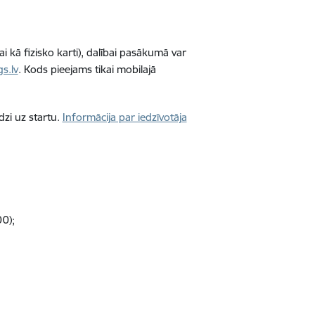
i kā fizisko karti), dalībai pasākumā var
s.lv
. Kods pieejams tikai mobilajā
dzi uz startu.
Informācija par iedzīvotāja
00);