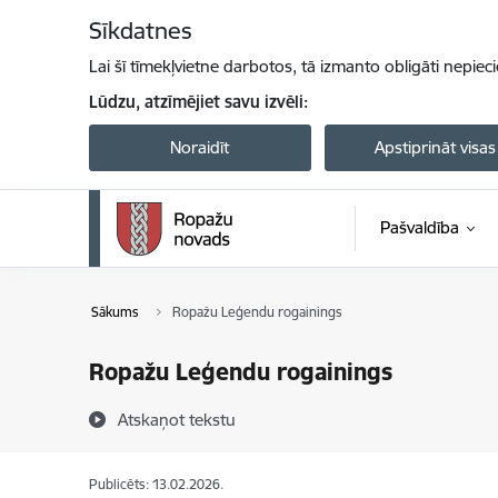
Pāriet uz lapas saturu
Sīkdatnes
Lai šī tīmekļvietne darbotos, tā izmanto obligāti nepiec
Lūdzu, atzīmējiet savu izvēli:
Noraidīt
Apstiprināt visas
Pašvaldība
Sākums
Ropažu Leģendu rogainings
Ropažu Leģendu rogainings
Atskaņot tekstu
Publicēts: 13.02.2026.