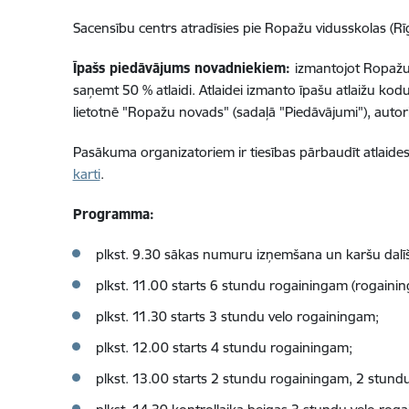
Sacensību centrs atradīsies pie Ropažu vidusskolas (Rīg
Īpašs piedāvājums novadniekiem:
izmantojot Ropažu n
saņemt 50 % atlaidi. Atlaidei izmanto īpašu atlaižu kodu
lietotnē "Ropažu novads" (sadaļā "Piedāvājumi"), autori
Pasākuma organizatoriem ir tiesības pārbaudīt atlaides p
karti
.
Programma:
plkst. 9.30 sākas numuru izņemšana un karšu dalī
plkst. 11.00 starts 6 stundu rogainingam (rogaininga
plkst. 11.30 starts 3 stundu velo rogainingam;
plkst. 12.00 starts 4 stundu rogainingam;
plkst. 13.00 starts 2 stundu rogainingam, 2 stund