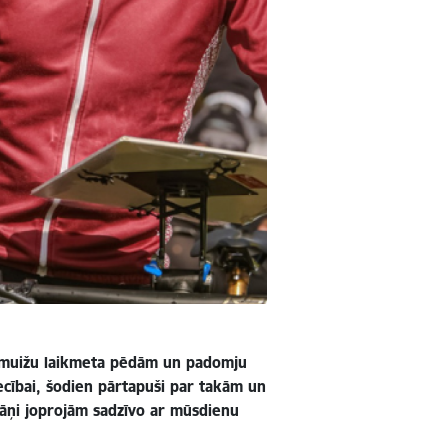
dz muižu laikmeta pēdām un padomju
iecībai, šodien pārtapuši par takām un
slāņi joprojām sadzīvo ar mūsdienu