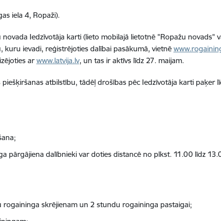
as iela 4, Ropaži).
ovada Iedzīvotāja karti (lieto mobilajā lietotnē "Ropažu novads" va
, kuru ievadi, reģistrējoties dalībai pasākumā, vietnē
www.rogaining
zējoties ar
www.latvija.lv
, un tas ir aktīvs līdz 27. maijam.
iešķiršanas atbilstību, tādēļ drošības pēc Iedzīvotāja karti paķer lī
šana;
 pārgājiena dalībnieki var doties distancē no plkst. 11.00 līdz 13.
u rogaininga skrējienam un 2 stundu rogaininga pastaigai;