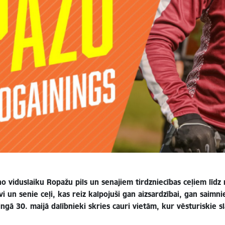
o viduslaiku Ropažu pils un senajiem tirdzniecības ceļiem lī
i un senie ceļi, kas reiz kalpojuši gan aizsardzībai, gan saimn
ingā 30. maijā dalībnieki skries cauri vietām, kur vēsturiskie 