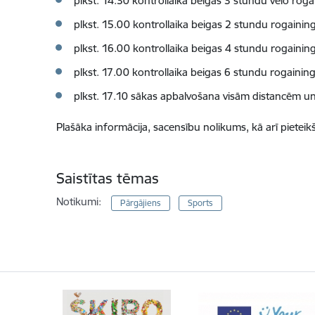
plkst. 14.30 kontrollaika beigas 3 stundu velo rog
plkst. 15.00 kontrollaika beigas 2 stundu rogaini
plkst. 16.00 kontrollaika beigas 4 stundu rogainin
plkst. 17.00 kontrollaika beigas 6 stundu rogaini
plkst. 17.10 sākas apbalvošana visām distancēm un 
Plašāka informācija, sacensību nolikums, kā arī pietei
Saistītas tēmas
Notikumi:
Pārgājiens
Sports