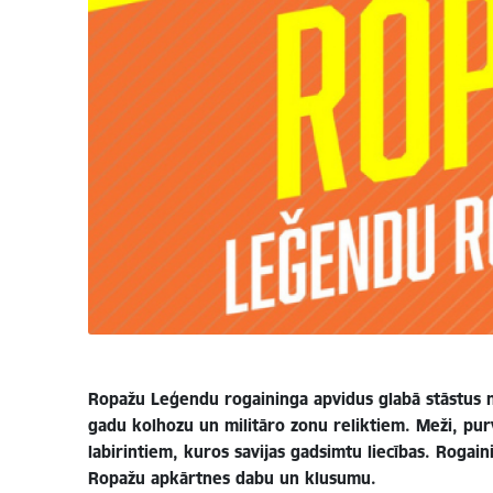
Ropažu Leģendu rogaininga apvidus glabā stāstus n
gadu kolhozu un militāro zonu reliktiem. Meži, purv
labirintiem, kuros savijas gadsimtu liecības. Rogain
Ropažu apkārtnes dabu un klusumu.