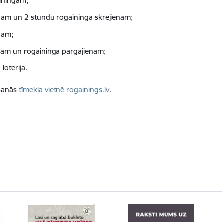
ainingam;
ngam un 2 stundu rogaininga skrējienam;
gam;
ngam un rogaininga pārgājienam;
loterija.
kšanās
tīmekļa vietnē rogainings.lv
.