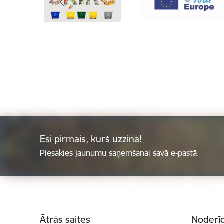
Esi pirmais, kurš uzzina!
Piesakies jaunumu saņemšanai savā e-pastā.
Kājene
Ātrās saites
Noderīg