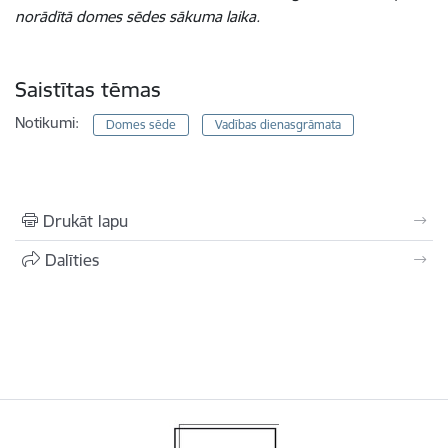
norādītā domes sēdes sākuma laika.
Saistītas tēmas
Notikumi:
Domes sēde
Vadības dienasgrāmata
Drukāt lapu
Dalīties