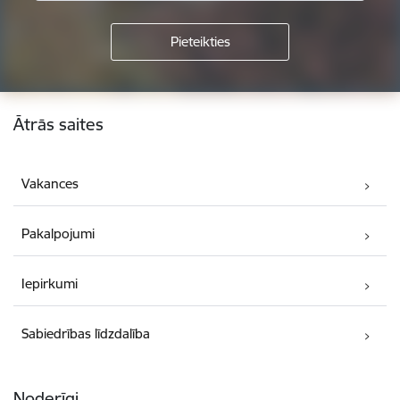
Kājene
Ātrās saites
Vakances
Pakalpojumi
Iepirkumi
Sabiedrības līdzdalība
Noderīgi