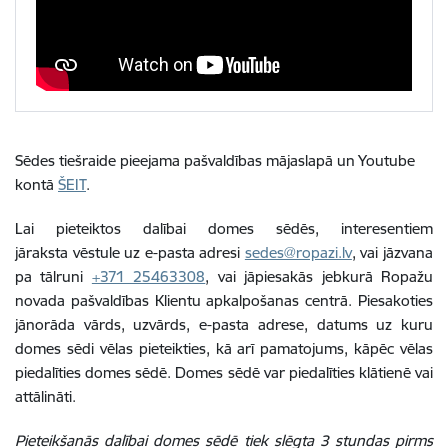
Sēdes tiešraide pieejama pašvaldības mājaslapā un Youtube
kontā
ŠEIT
.
Lai pieteiktos dalībai domes sēdēs, interesentiem
jāraksta vēstule uz e-pasta adresi
sedes@ropazi.lv
, vai jāzvana
pa tālruni
+371 25463308
, vai jāpiesakās jebkurā Ropažu
novada pašvaldības Klientu apkalpošanas centrā. Piesakoties
jānorāda vārds, uzvārds, e-pasta adrese, datums uz kuru
domes sēdi vēlas pieteikties, kā arī pamatojums, kāpēc vēlas
piedalīties domes sēdē. Domes sēdē var piedalīties klātienē vai
attālināti.
Pieteikšanās dalībai domes sēdē tiek slēgta 3 stundas pirms