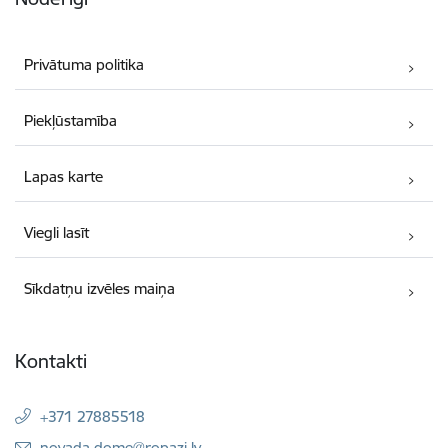
Privātuma politika
Piekļūstamība
Lapas karte
Viegli lasīt
Sīkdatņu izvēles maiņa
Kontakti
+371 27885518
E-pasts:
novada.dome@ropazi.lv