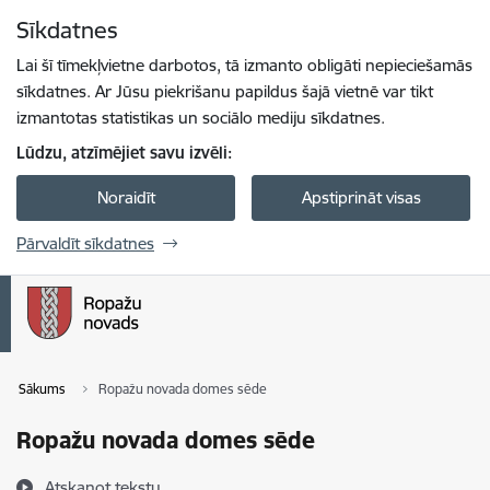
Pāriet uz lapas saturu
Sīkdatnes
Spied
lai meklētu
Enter
Lai šī tīmekļvietne darbotos, tā izmanto obligāti nepieciešamās
sīkdatnes. Ar Jūsu piekrišanu papildus šajā vietnē var tikt
izmantotas statistikas un sociālo mediju sīkdatnes.
Lūdzu, atzīmējiet savu izvēli:
Noraidīt
Apstiprināt visas
Pārvaldīt sīkdatnes
Sākums
Ropažu novada domes sēde
Ropažu novada domes sēde
Atskaņot tekstu