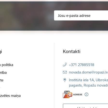
i
Kontakti
 politika
+371 27885518
E-pasts:
novada.dome@ropazi.lv
mība
Institūta iela 1A, Ulbrok
te
pagasts, Ropažu novad
t
izvēles maiņa