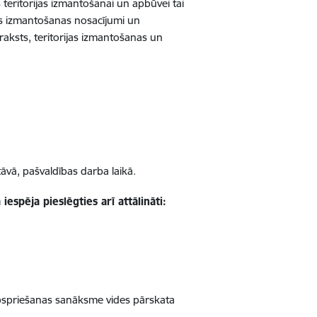
 teritorijas izmantošanai un apbūvei tai
jas izmantošanas nosacījumi un
raksts, teritorijas izmantošanas un
āvā, pašvaldības darba laikā.
spēja pieslēgties arī attālināti:
pspriešanas sanāksme vides pārskata