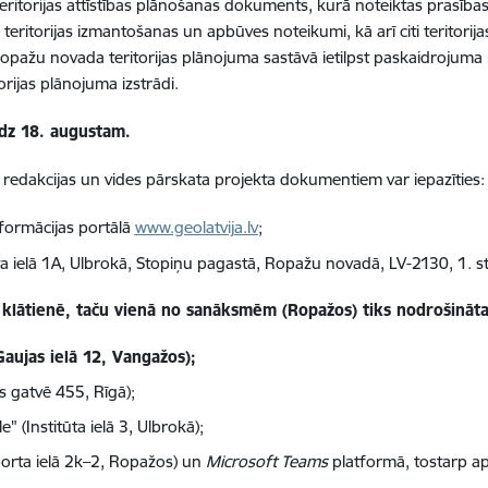
 teritorijas attīstības plānošanas dokuments, kurā noteiktas prasības
 teritorijas izmantošanas un apbūves noteikumi, kā arī citi teritori
 Ropažu novada teritorijas plānojuma sastāvā ietilpst paskaidrojuma 
rijas plānojuma izstrādi.
īdz 18. augustam.
. redakcijas un vides pārskata projekta dokumentiem var iepazīties:
nformācijas portālā
www.geolatvija.lv
;
a ielā 1A, Ulbrokā, Stopiņu pagastā, Ropažu novadā, LV-2130, 1. st
lātienē, taču vienā no sanāksmēm (Ropažos) tiks nodrošināta ie
Gaujas ielā 12, Vangažos);
as gatvē 455, Rīgā);
" (Institūta ielā 3, Ulbrokā);
porta ielā 2k–2, Ropažos) un
Microsoft Teams
platformā, tostarp a