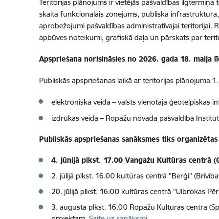
Teritorijas plānojums ir vietējās pašvaldības ilgtermiņa
skaitā funkcionālais zonējums, publiskā infrastruktūra,
aprobežojumi pašvaldības administratīvajai teritorijai.
apbūves noteikumi, grafiskā daļa un pārskats par terito
Apspriešana norisināsies no 2026. gada 18. maija l
Publiskās apspriešanas laikā ar teritorijas plānojuma 1
elektroniskā veidā – valsts vienotajā ģeotelpiskās i
izdrukas veidā – Ropažu novada pašvaldībā Institūt
Publiskās apspriešanas sanāksmes tiks organizētas k
4. jūnijā plkst. 17.00 Vangažu Kultūras centrā (
2. jūlijā plkst. 16.00 kultūras centrā "Berģi" (Brīvīb
20. jūlijā plkst. 16:00 kultūras centrā "Ulbrokas Pērle
3. augustā plkst. 16.00 Ropažu Kultūras centrā (S
projektam.
Saite uz sanāksmi
.