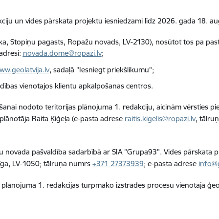
akciju un vides pārskata projektu iesniedzami līdz 2026. gada 18. au
ka, Stopiņu pagasts, Ropažu novads, LV-2130), nosūtot tos pa pastu
adresi:
novada.dome@ropazi.lv
;
ww.geolatvija.lv
, sadaļā "Iesniegt priekšlikumu";
dības vienotajos klientu apkalpošanas centros.
nai nodoto teritorijas plānojuma 1. redakciju, aicinām vērsties pie 
as plānotāja Raita Ķiģeļa (e-pasta adrese
raitis.kigelis@ropazi.lv
, tālr
ažu novada pašvaldība sadarbībā ar SIA "Grupa93". Vides pārskata 
Rīga, LV-1050; tālruņa numrs
+371 27373939
; e-pasta adrese
info@
jas plānojuma 1. redakcijas turpmāko izstrādes procesu vienotajā ģeo