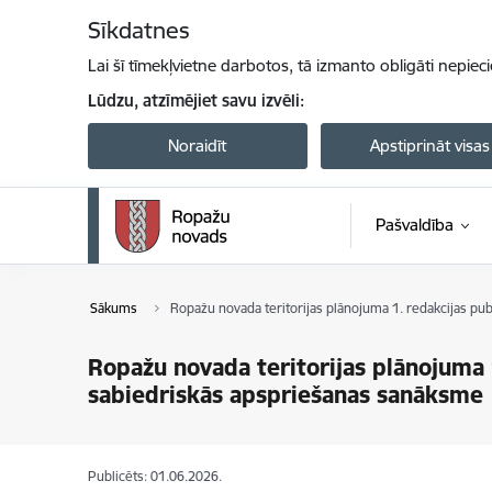
Pāriet uz lapas saturu
Sīkdatnes
Lai šī tīmekļvietne darbotos, tā izmanto obligāti nepiec
Lūdzu, atzīmējiet savu izvēli:
Noraidīt
Apstiprināt visas
Pašvaldība
Sākums
Ropažu novada teritorijas plānojuma 1. redakcijas pu
Ropažu novada teritorijas plānojuma 
sabiedriskās apspriešanas sanāksme
Publicēts: 01.06.2026.