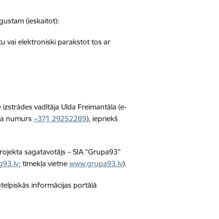
gustam (ieskaitot):
 vai elektroniski parakstot tos ar
izstrādes vadītāja Ulda Freimantāla (e-
uņa numurs
+371 29252289
), iepriekš
projekta sagatavotājs – SIA "Grupa93"
g93.lv
; tīmekļa vietne
www.grupa93.lv
).
telpiskās informācijas portālā