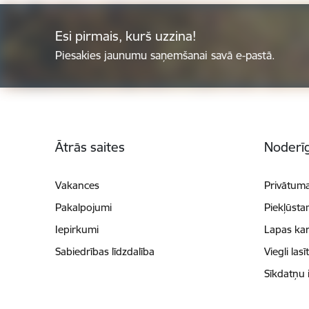
Esi pirmais, kurš uzzina!
Piesakies jaunumu saņemšanai savā e-pastā.
Kājene
Ātrās saites
Noderīg
Vakances
Privātuma
Pakalpojumi
Piekļūsta
Iepirkumi
Lapas kar
Sabiedrības līdzdalība
Viegli lasī
Sīkdatņu 