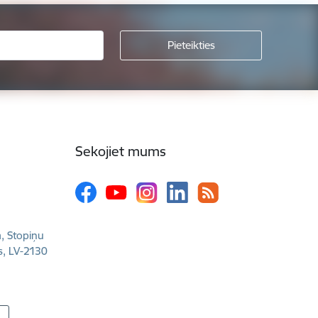
Sekojiet mums
a, Stopiņu
s, LV-2130