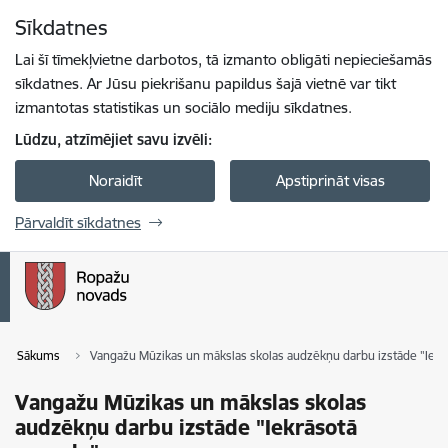
Pāriet uz lapas saturu
Sīkdatnes
Spied
lai meklētu
Enter
Lai šī tīmekļvietne darbotos, tā izmanto obligāti nepieciešamās
sīkdatnes. Ar Jūsu piekrišanu papildus šajā vietnē var tikt
izmantotas statistikas un sociālo mediju sīkdatnes.
Lūdzu, atzīmējiet savu izvēli:
Noraidīt
Apstiprināt visas
Pārvaldīt sīkdatnes
Sākums
Vangažu Mūzikas un mākslas skolas audzēkņu darbu izstāde "Iekr
Vangažu Mūzikas un mākslas skolas
audzēkņu darbu izstāde "Iekrāsotā