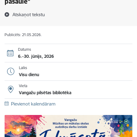
pasaule"
Atskaņot tekstu
Publicēts: 21.05.2026.
Datums
6.–30. jūnijs, 2026
Laiks
Visu dienu
Vieta
Vangažu pilsētas bibliotēka
Pievienot kalendāram