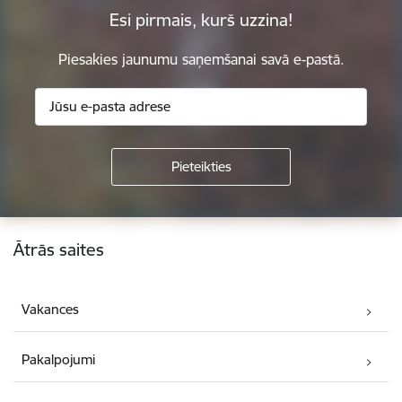
Esi pirmais, kurš uzzina!
Piesakies jaunumu saņemšanai savā e-pastā.
Kājene
Ātrās saites
Vakances
Pakalpojumi