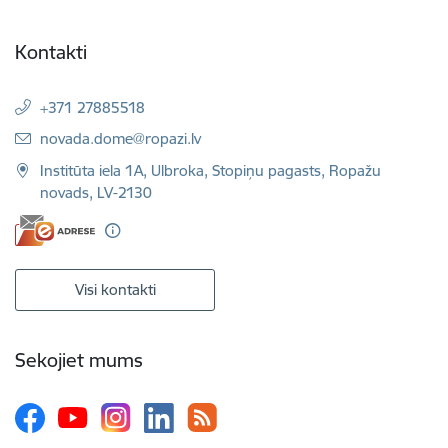
Kontakti
+371 27885518
E-pasts:
novada.dome@ropazi.lv
Institūta iela 1A, Ulbroka, Stopiņu pagasts, Ropažu
novads, LV-2130
Visi kontakti
Sekojiet mums