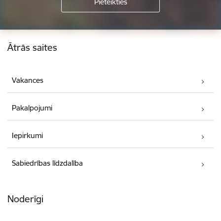
Kājene
Ātrās saites
Vakances
Pakalpojumi
Iepirkumi
Sabiedrības līdzdalība
Noderīgi