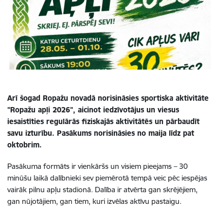
Arī šogad Ropažu novadā norisināsies sportiska aktivitāte
"Ropažu apļi 2026", aicinot iedzīvotājus un viesus
iesaistīties regulārās fiziskajās aktivitātēs un pārbaudīt
savu izturību. Pasākums norisināsies no maija līdz pat
oktobrim.
Pasākuma formāts ir vienkāršs un visiem pieejams – 30
minūšu laikā dalībnieki sev piemērotā tempā veic pēc iespējas
vairāk pilnu apļu stadionā. Dalība ir atvērta gan skrējējiem,
gan nūjotājiem, gan tiem, kuri izvēlas aktīvu pastaigu.