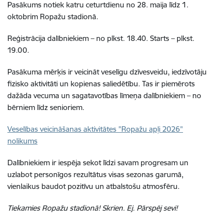
Pasākums notiek katru ceturtdienu no 28. maija līdz 1.
oktobrim Ropažu stadionā.
Reģistrācija dalībniekiem – no plkst. 18.40. Starts – plkst.
19.00.
Pasākuma mērķis ir veicināt veselīgu dzīvesveidu, iedzīvotāju
fizisko aktivitāti un kopienas saliedētību. Tas ir piemērots
dažāda vecuma un sagatavotības līmeņa dalībniekiem – no
bērniem līdz senioriem.
Veselības veicināšanas aktivitātes "Ropažu apļi 2026"
nolikums
Dalībniekiem ir iespēja sekot līdzi savam progresam un
uzlabot personīgos rezultātus visas sezonas garumā,
vienlaikus baudot pozitīvu un atbalstošu atmosfēru.
Tiekamies Ropažu stadionā! Skrien. Ej. Pārspēj sevi!