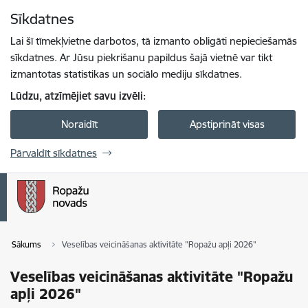
Pāriet uz lapas saturu
Sīkdatnes
Spied
lai meklētu
Enter
Lai šī tīmekļvietne darbotos, tā izmanto obligāti nepieciešamās
sīkdatnes. Ar Jūsu piekrišanu papildus šajā vietnē var tikt
izmantotas statistikas un sociālo mediju sīkdatnes.
Lūdzu, atzīmējiet savu izvēli:
Noraidīt
Apstiprināt visas
Pārvaldīt sīkdatnes
Sākums
Veselības veicināšanas aktivitāte "Ropažu apļi 2026"
Veselības veicināšanas aktivitāte "Ropažu
apļi 2026"