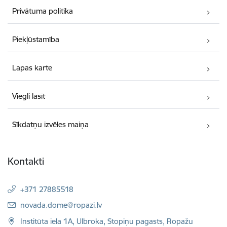
Privātuma politika
Piekļūstamība
Lapas karte
Viegli lasīt
Sīkdatņu izvēles maiņa
Kontakti
+371 27885518
E-pasts:
novada.dome@ropazi.lv
Institūta iela 1A, Ulbroka, Stopiņu pagasts, Ropažu