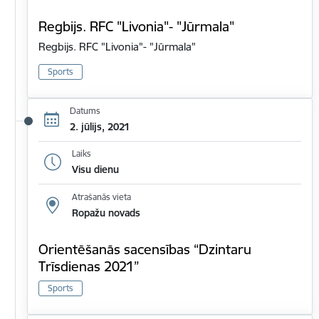
Regbijs. RFC "Livonia"- "Jūrmala"
Regbijs. RFC "Livonia"- "Jūrmala"
Sports
Datums
2. jūlijs, 2021
Laiks
Visu dienu
Atrašanās vieta
Ropažu novads
Orientēšanās sacensības “Dzintaru
Trīsdienas 2021”
Sports