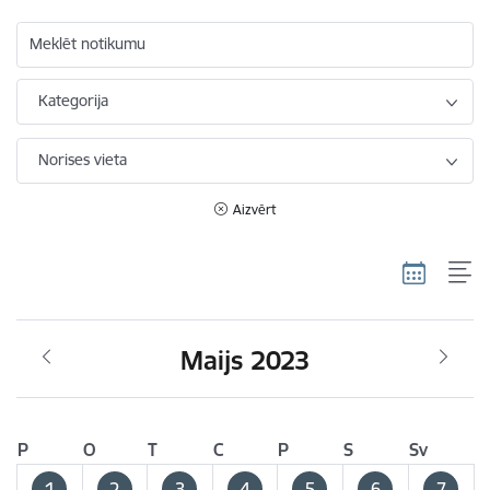
Meklēt notikumu
Kategorija
Norises vieta
Aizvērt
Maijs 2023
P
O
T
C
P
S
Sv
1
2
3
4
5
6
7