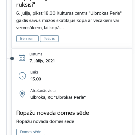
ruksīši"
6. jūlijā, plkst.18.00 Kultūras centrs "Ulbrokas Pērle"
gaidīs savus mazos skatītājus kopā ar vecākiem vai
vecvecākiem, lai kopā…
Bērniem
Teātris
Datums
7. jūlijs, 2021
Laiks
15.00
Atrašanās vieta
Ulbroka, KC "Ulbrokas Pērle"
Ropažu novada domes sēde
Ropažu novada domes sēde
Domes sēde