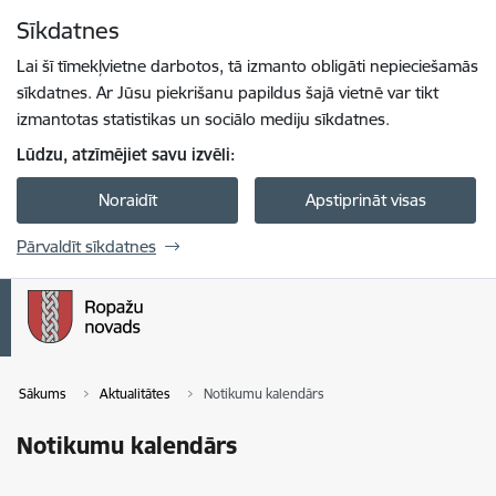
Pāriet uz lapas saturu
Sīkdatnes
Spied
lai meklētu
Enter
Lai šī tīmekļvietne darbotos, tā izmanto obligāti nepieciešamās
sīkdatnes. Ar Jūsu piekrišanu papildus šajā vietnē var tikt
izmantotas statistikas un sociālo mediju sīkdatnes.
Lūdzu, atzīmējiet savu izvēli:
Noraidīt
Apstiprināt visas
Pārvaldīt sīkdatnes
Sākums
Aktualitātes
Notikumu kalendārs
Notikumu kalendārs