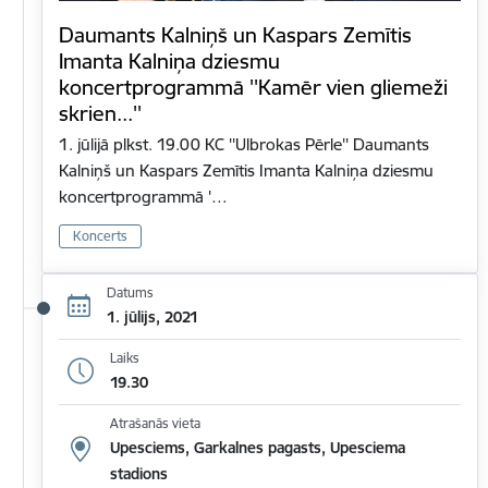
Daumants Kalniņš un Kaspars Zemītis
Imanta Kalniņa dziesmu
koncertprogrammā ''Kamēr vien gliemeži
skrien...''
1. jūlijā plkst. 19.00 KC ''Ulbrokas Pērle'' Daumants
Kalniņš un Kaspars Zemītis Imanta Kalniņa dziesmu
koncertprogrammā '…
Koncerts
Datums
1. jūlijs, 2021
Laiks
19.30
Atrašanās vieta
Upesciems, Garkalnes pagasts, Upesciema
stadions