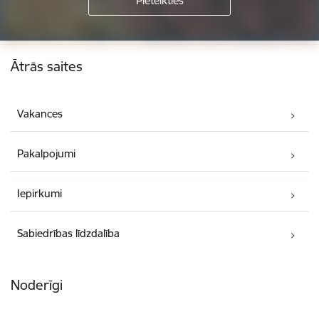
Kājene
Ātrās saites
Vakances
Pakalpojumi
Iepirkumi
Sabiedrības līdzdalība
Noderīgi