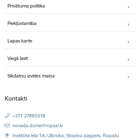
Privātuma politika
Piekļūstamība
Lapas karte
Viegli lasīt
Sīkdatņu izvēles maiņa
Kontakti
+371 27885518
E-pasts:
novada.dome@ropazi.lv
Institūta iela 1A, Ulbroka, Stopiņu pagasts, Ropažu