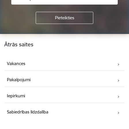
Kājene
Ātrās saites
Vakances
Pakalpojumi
Iepirkumi
Sabiedrības līdzdalība