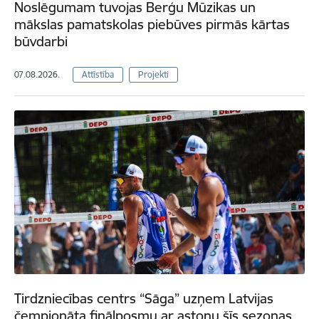
Noslēgumam tuvojas Berģu Mūzikas un
mākslas pamatskolas piebūves pirmās kārtas
būvdarbi
07.08.2026.
Attīstība
Projekti
Tirdzniecības centrs “Sāga” uzņem Latvijas
čempionāta finālposmu ar astoņu šīs sezonas