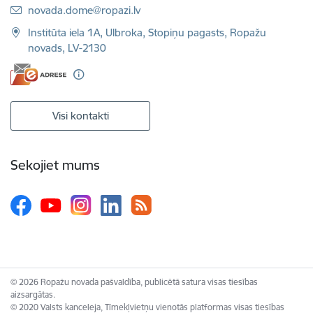
E-pasts:
novada.dome@ropazi.lv
Institūta iela 1A, Ulbroka, Stopiņu pagasts, Ropažu
novads, LV-2130
Visi kontakti
Sekojiet mums
© 2026 Ropažu novada pašvaldība, publicētā satura visas tiesības
aizsargātas.
© 2020 Valsts kanceleja, Tīmekļvietņu vienotās platformas visas tiesības