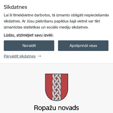
Pāriet uz lapas saturu
Sīkdatnes
Spied
lai meklētu
Enter
Lai šī tīmekļvietne darbotos, tā izmanto obligāti nepieciešamās
sīkdatnes. Ar Jūsu piekrišanu papildus šajā vietnē var tikt
izmantotas statistikas un sociālo mediju sīkdatnes.
Lūdzu, atzīmējiet savu izvēli:
Noraidīt
Apstiprināt visas
Pārvaldīt sīkdatnes
Ropažu novada pašvaldība