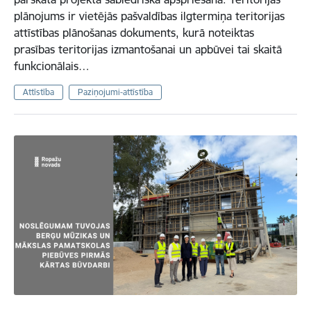
plānojums ir vietējās pašvaldības ilgtermiņa teritorijas
attīstības plānošanas dokuments, kurā noteiktas
prasības teritorijas izmantošanai un apbūvei tai skaitā
funkcionālais…
Attīstība
Paziņojumi-attīstība