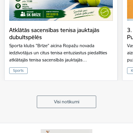
Atklātās sacensības tenisa jauktajās
3.
dubultspēlēs
Pu
Sporta klubs "Brīze" aicina Ropažu novada
Vas
iedzīvotājus un citus tenisa entuziastus piedalīties
ai
atklātajās tenisa sacensībās jauktajās…
pu
Sports
K
Visi notikumi