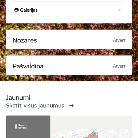
📷 Galerijas
Nozares
Atvērt
Pašvaldība
Atvērt
Jaunumi
Skatīt visus jaunumus