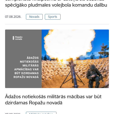
spēcīgāko pludmales volejbola komandu dalību
07.08.2026.
Novads
Sports
Ādažos notiekošās militārās mācības var būt
dzirdamas Ropažu novadā