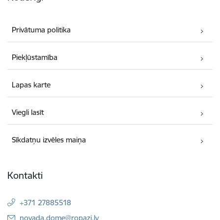
Privātuma politika
Piekļūstamība
Lapas karte
Viegli lasīt
Sīkdatņu izvēles maiņa
Kontakti
+371 27885518
E-pasts:
novada.dome@ropazi.lv