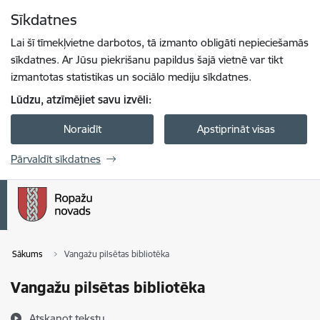
Pāriet uz lapas saturu
Sīkdatnes
Spied
lai meklētu
Enter
Lai šī tīmekļvietne darbotos, tā izmanto obligāti nepieciešamās
sīkdatnes. Ar Jūsu piekrišanu papildus šajā vietnē var tikt
izmantotas statistikas un sociālo mediju sīkdatnes.
Lūdzu, atzīmējiet savu izvēli:
Noraidīt
Apstiprināt visas
Pārvaldīt sīkdatnes
Sākums
Vangažu pilsētas bibliotēka
Vangažu pilsētas bibliotēka
Atskaņot tekstu