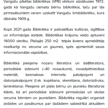
Vangažu pilsētas bibliotēkas (VPB) vēsture aizsākusies 1972.
gadā kā Vangažu ciemata bērnu bibliotēkai, taču par tās
pirmssākumiem varam uzskatīt Vangažu brīvbibliotēku, kura
dibināta 1909.g.
Kopš 2021.gada Bibliotēka ir pašvaldības kultūras, izglītības
un informācijas iestāde. Bibliotēkas krājumu veido aptuveni
16000 vienību. Plašajās 250 m2 telpās ikviens apmeklētājs
neatkarīgi no vecuma un gaumes, spēs apmierināt savas
informacionālās vajadzības.
Bibliotēkā pieejama nozaru literatūra un daiļliteratūra,
periodiskie izdevumi (~40 nosaukumi), novadpētniecības
materiāli, bezmaksas interneta pakalpojumi un
datorpakalpojumi (t.sk. kopēšana, skenēšana, datorizdruka,
laminēšana). Pieejams arī plašs bērnu un jauniešu literatūras
klāsts, kā arī periodiskie izdevumi pirmsskolas un skolas
vecuma bērniem un jauniešiem. Bibliotēka regulāri organizē
izstādes un pasākumus par dažādiem sabiedrībā aktuāliem