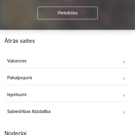
Kājene
Ātrās saites
Vakances
Pakalpojumi
Iepirkumi
Sabiedrības līdzdalība
Noderīgi