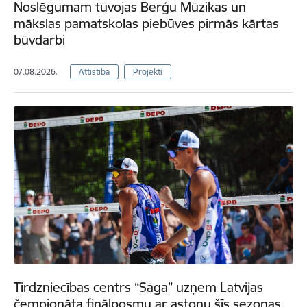
Noslēgumam tuvojas Berģu Mūzikas un
mākslas pamatskolas piebūves pirmās kārtas
būvdarbi
07.08.2026.
Attīstība
Projekti
Tirdzniecības centrs “Sāga” uzņem Latvijas
čempionāta finālposmu ar astoņu šīs sezonas