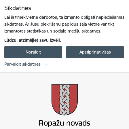
Pāriet uz lapas saturu
Sīkdatnes
Spied
lai meklētu
Enter
Lai šī tīmekļvietne darbotos, tā izmanto obligāti nepieciešamās
sīkdatnes. Ar Jūsu piekrišanu papildus šajā vietnē var tikt
izmantotas statistikas un sociālo mediju sīkdatnes.
Lūdzu, atzīmējiet savu izvēli:
Noraidīt
Apstiprināt visas
Pārvaldīt sīkdatnes
Ropažu novada pašvaldība