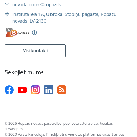
E-pasts:
novada.dome@ropazi.lv
Institūta iela 1A, Ulbroka, Stopiņu pagasts, Ropažu
novads, LV-2130
Visi kontakti
Sekojiet mums
© 2026 Ropažu novada pašvaldība, publicētā satura visas tiesības
aizsargātas.
© 2020 Valsts kanceleja, Tīmekļvietņu vienotās platformas visas tiesības