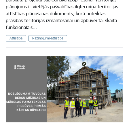
plānojums ir vietējās pašvaldības ilgtermiņa teritorijas
attīstības plānošanas dokuments, kurā noteiktas
prasības teritorijas izmantošanai un apbūvei tai skaitā
funkcionālais…
Attīstība
Paziņojumi-attīstība