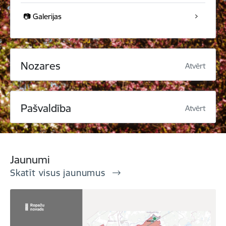
📷 Galerijas
Nozares
Atvērt
Pašvaldība
Atvērt
Jaunumi
Skatīt visus jaunumus