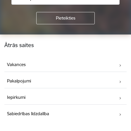
Kājene
Ātrās saites
Vakances
Pakalpojumi
Iepirkumi
Sabiedrības līdzdalība