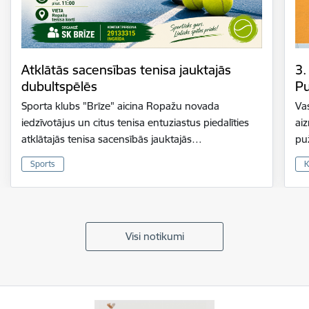
Atklātās sacensības tenisa jauktajās
3.
dubultspēlēs
Pu
Sporta klubs "Brīze" aicina Ropažu novada
Vas
iedzīvotājus un citus tenisa entuziastus piedalīties
ai
atklātajās tenisa sacensībās jauktajās…
pu
Sports
K
Visi notikumi