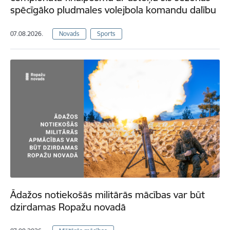
spēcīgāko pludmales volejbola komandu dalību
07.08.2026.
Novads
Sports
Ādažos notiekošās militārās mācības var būt
dzirdamas Ropažu novadā