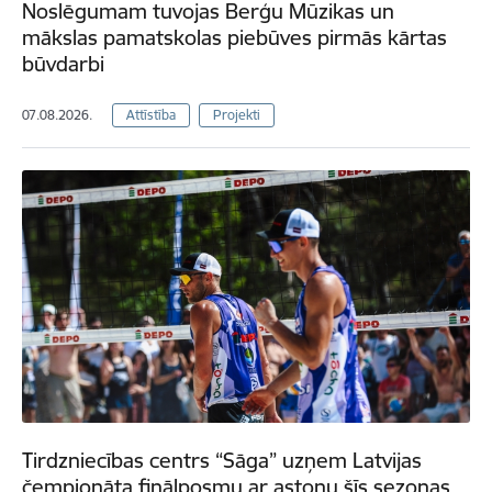
Noslēgumam tuvojas Berģu Mūzikas un
mākslas pamatskolas piebūves pirmās kārtas
būvdarbi
07.08.2026.
Attīstība
Projekti
Tirdzniecības centrs “Sāga” uzņem Latvijas
čempionāta finālposmu ar astoņu šīs sezonas