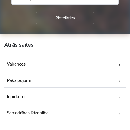
Kājene
Ātrās saites
Vakances
Pakalpojumi
Iepirkumi
Sabiedrības līdzdalība