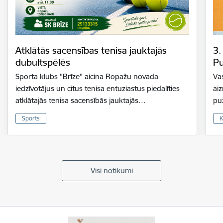
Atklātās sacensības tenisa jauktajās
3.
dubultspēlēs
Pu
Sporta klubs "Brīze" aicina Ropažu novada
Vas
iedzīvotājus un citus tenisa entuziastus piedalīties
ai
atklātajās tenisa sacensībās jauktajās…
pu
Sports
K
Visi notikumi