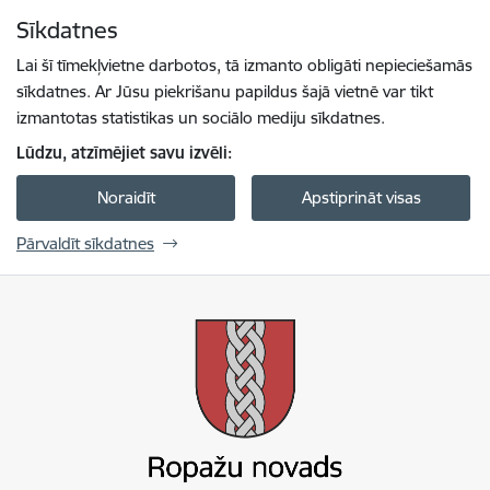
Pāriet uz lapas saturu
Sīkdatnes
Spied
lai meklētu
Enter
Lai šī tīmekļvietne darbotos, tā izmanto obligāti nepieciešamās
sīkdatnes. Ar Jūsu piekrišanu papildus šajā vietnē var tikt
izmantotas statistikas un sociālo mediju sīkdatnes.
Lūdzu, atzīmējiet savu izvēli:
Noraidīt
Apstiprināt visas
Pārvaldīt sīkdatnes
Ropažu novada pašvaldība