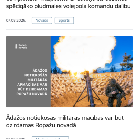
spēcīgāko pludmales volejbola komandu dalību
07.08.2026.
Novads
Sports
Ādažos notiekošās militārās mācības var būt
dzirdamas Ropažu novadā