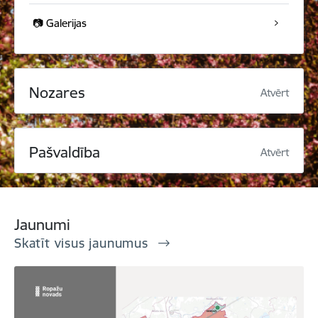
📷 Galerijas
Nozares
Atvērt
Pašvaldība
Atvērt
Jaunumi
Skatīt visus jaunumus