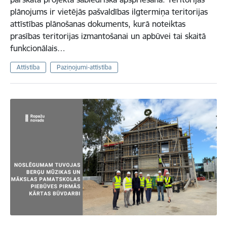
plānojums ir vietējās pašvaldības ilgtermiņa teritorijas
attīstības plānošanas dokuments, kurā noteiktas
prasības teritorijas izmantošanai un apbūvei tai skaitā
funkcionālais…
Attīstība
Paziņojumi-attīstība