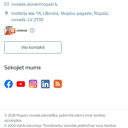
E-pasts:
novada.dome@ropazi.lv
Institūta iela 1A, Ulbroka, Stopiņu pagasts, Ropažu
novads, LV-2130
Visi kontakti
Sekojiet mums
© 2026 Ropažu novada pašvaldība, publicētā satura visas tiesības
aizsargātas.
© 2020 Valsts kanceleja, Tīmekļvietņu vienotās platformas visas tiesības